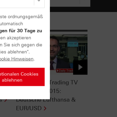
enste ordnungsgemäß
automatisch
gen für 30 Tage zu
sen akzeptieren
n Sie sich gegen die
ies ablehnen".
ookie Hinweisen
.
ptionalen Cookies
ablehnen
TV
HSBC Daily Trading TV
® &
vom 22.12.2015:
s
Deutsche Lufthansa &
EUR/USD