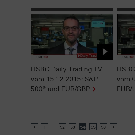
HSBC Daily Trading TV
HSBC 
vom 15.12.2015: S&P
vom 0
500® und EUR/GBP
EUR/
...
Previous
1
52
53
54
55
56
Next