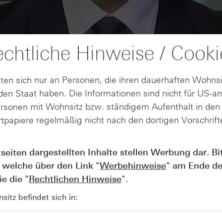
chtliche Hinweise / Cooki
ten sich nur an Personen, die ihren dauerhaften Wohnsi
en Staat haben. Die Informationen sind nicht für US-a
ersonen mit Wohnsitz bzw. ständigem Aufenthalt in de
tpapiere regelmäßig nicht nach den dortigen Vorschrifte
AUGUST
Wie lange bleibt der DAX® in
07
tseiten dargestellten Inhalte stellen Werbung dar. Bi
Rekordlaune? - ntv Zertifikate
 welche über den Link "
Werbehinweise
" am Ende de
07.08.26
e die "
Rechtlichen Hinweise
".
itz befindet sich in: