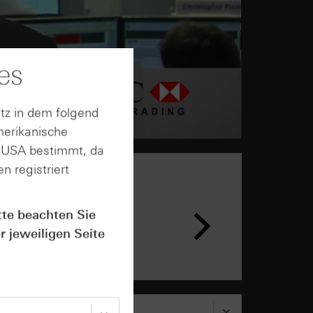
es
tz in dem folgend
merikanische
n USA bestimmt, da
n registriert
tte beachten Sie
r jeweiligen Seite