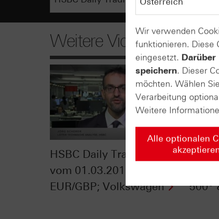
Wir verwenden Cooki
Weitere Videos
funktionieren. Diese
eingesetzt.
Darüber 
speichern
. Dieser C
möchten. Wählen Sie 
Verarbeitung optiona
Weitere Information
Alle optionalen 
akzeptiere
HSBC Daily Trading TV
HSBC 
vom 01.03.2016:
vom 2
EUR/GBP; Volkswagen
500® 