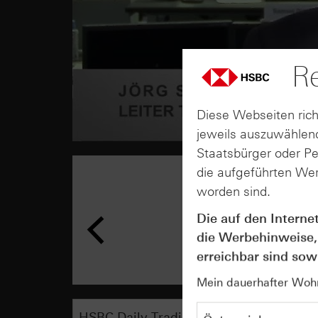
Re
Diese Webseiten rich
jeweils auszuwählend
Staatsbürger oder P
die aufgeführten Wer
worden sind.
Die auf den Interne
die Werbehinweise,
erreichbar sind sowi
Mein dauerhafter Wohns