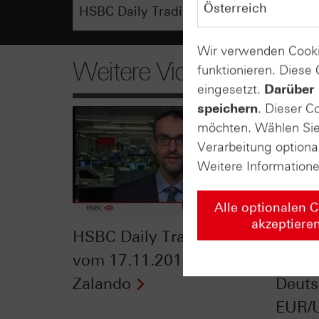
Wir verwenden Cooki
Weitere Videos
funktionieren. Diese
eingesetzt.
Darüber 
speichern
. Dieser C
möchten. Wählen Sie 
Verarbeitung optiona
Weitere Information
Alle optionalen 
akzeptiere
HSBC Daily Trading TV
HSBC 
vom 17.11.2015: Gold &
vom 1
Zalando
Deuts
EUR/