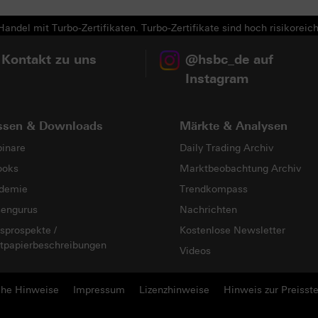
andel mit Turbo-Zertifikaten. Turbo-Zertifikate sind hoch risikoreich
 Kontakt zu uns
@hsbc_de auf
Instagram
ssen & Downloads
Märkte & Analysen
inare
Daily Trading Archiv
ooks
Marktbeobachtung Archiv
demie
Trendkompass
sengurus
Nachrichten
sprospekte /
Kostenlose Newsletter
tpapierbeschreibungen
Videos
che Hinweise
Impressum
Lizenzhinweise
Hinweis zur Preisste