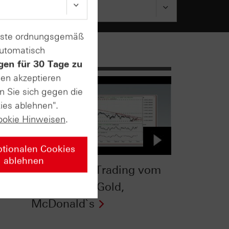
enste ordnungsgemäß
automatisch
gen für 30 Tage zu
sen akzeptieren
n Sie sich gegen die
ies ablehnen".
ookie Hinweisen
.
ptionalen Cookies
ablehnen
TV
HSBC Daily Trading vom
20.10.2015: Gold,
McDonald`s