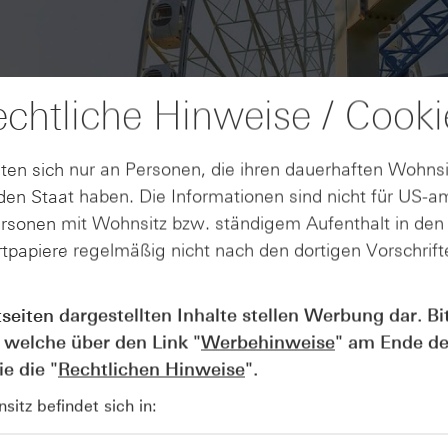
chtliche Hinweise / Cooki
ten sich nur an Personen, die ihren dauerhaften Wohnsi
en Staat haben. Die Informationen sind nicht für US-a
ersonen mit Wohnsitz bzw. ständigem Aufenthalt in de
tpapiere regelmäßig nicht nach den dortigen Vorschrifte
AUGUST
Wie lange bleibt der DAX® in
07
tseiten dargestellten Inhalte stellen Werbung dar. Bi
Rekordlaune? - ntv Zertifikate
 welche über den Link "
Werbehinweise
" am Ende de
07.08.26
e die "
Rechtlichen Hinweise
".
itz befindet sich in: