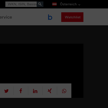
Suche
Österreich
ervice
Watchlist
tweet
teilen
mitteilen
teilen
teilen