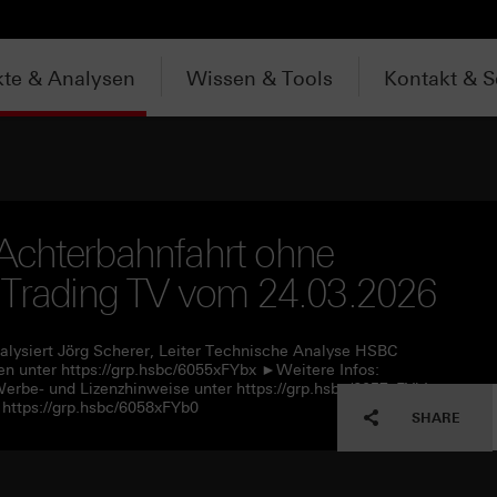
te & Analysen
Wissen & Tools
Kontakt & S
Achterbahnfahrt ohne
y Trading TV vom 24.03.2026
alysiert Jörg Scherer, Leiter Technische Analyse HSBC
n unter https://grp.hsbc/6055xFYbx ►Weitere Infos:
Werbe- und Lizenzhinweise unter https://grp.hsbc/6057xFYbL
https://grp.hsbc/6058xFYb0
SHARE