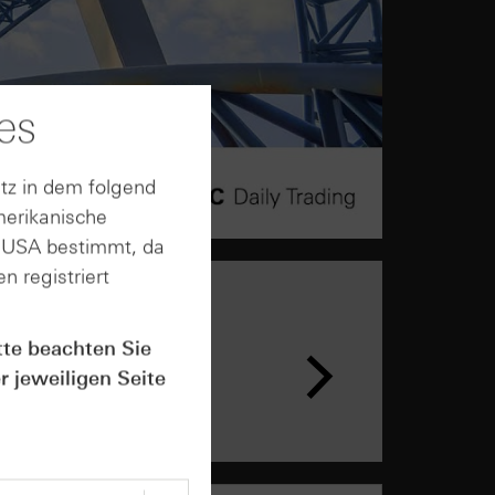
es
tz in dem folgend
merikanische
n USA bestimmt, da
n registriert
tte beachten Sie
r jeweiligen Seite