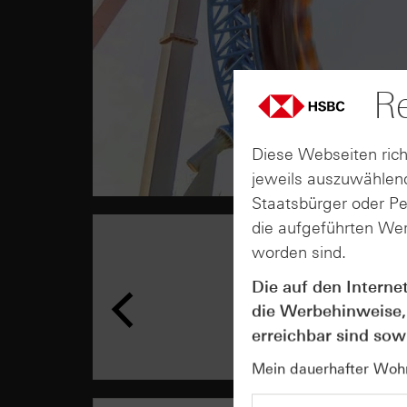
Re
Diese Webseiten rich
jeweils auszuwählend
Staatsbürger oder P
die aufgeführten Wer
worden sind.
Die auf den Interne
die Werbehinweise,
erreichbar sind sowi
Mein dauerhafter Wohns