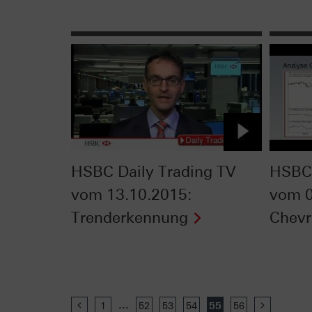
HSBC Daily Trading TV
HSBC 
vom 13.10.2015:
vom 0
Trenderkennung
Chev
...
Previous
1
52
53
54
55
56
Next