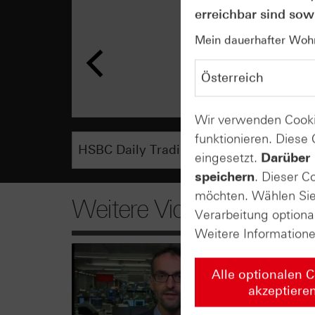
erreichbar sind sowi
Mein dauerhafter Wohns
Wir verwenden Cooki
funktionieren. Diese
eingesetzt.
Darüber 
speichern
. Dieser C
möchten. Wählen Sie 
Weitere Videos
Verarbeitung optiona
Weitere Information
Alle optionalen 
akzeptiere