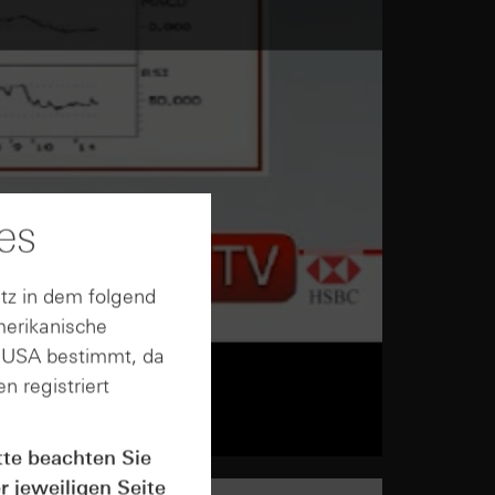
es
tz in dem folgend
merikanische
n USA bestimmt, da
n registriert
tte beachten Sie
r jeweiligen Seite