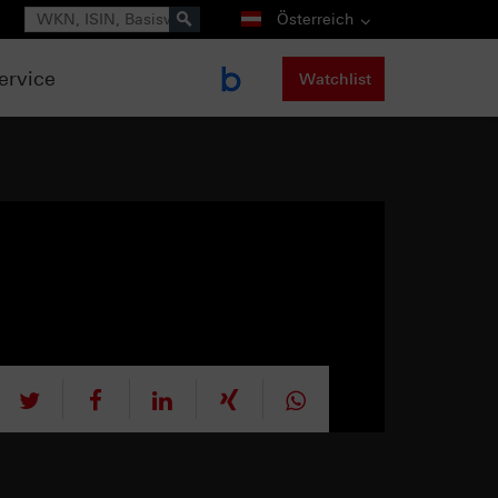
Suche
Österreich
ervice
Watchlist
tweet
teilen
mitteilen
teilen
teilen