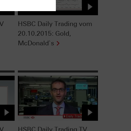
TV
HSBC Daily Trading vom
20.10.2015: Gold,
McDonald`s
TV
HSBC Daily Trading TV