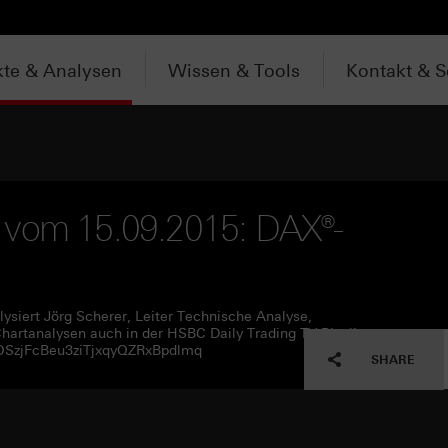
te & Analysen
Wissen & Tools
Kontakt & S
V vom 15.09.2015: DAX®-
ysiert Jörg Scherer, Leiter Technische Analyse,
hartanalysen auch in der HSBC Daily Trading TV Playlist
SOSzjFcBeu3ziTjxqyQZRxBpdlmq
SHARE