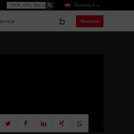
Suche
Österreich
ervice
Watchlist
tweet
teilen
mitteilen
teilen
teilen