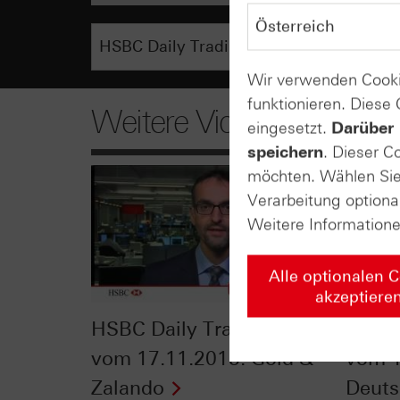
Wir verwenden Cooki
funktionieren. Diese
Weitere Videos
eingesetzt.
Darüber 
speichern
. Dieser C
möchten. Wählen Sie 
Verarbeitung optiona
Weitere Information
Alle optionalen 
akzeptiere
HSBC Daily Trading TV
HSBC 
vom 17.11.2015: Gold &
vom 1
Zalando
Deuts