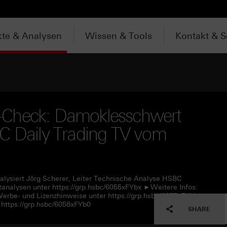
te & Analysen
Wissen & Tools
Kontakt & S
-Check: Damoklesschwert
BC Daily Trading TV vom
alysiert Jörg Scherer, Leiter Technische Analyse HSBC
nalysen unter https://grp.hsbc/6055xFYbx ►Weitere Infos:
Werbe- und Lizenzhinweise unter https://grp.hsbc/6057xFYbL
https://grp.hsbc/6058xFYb0
SHARE