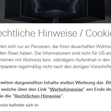
chtliche Hinweise / Cooki
ten sich nur an Personen, die ihren dauerhaften Wohnsi
en Staat haben. Die Informationen sind nicht für US-a
ersonen mit Wohnsitz bzw. ständigem Aufenthalt in de
tpapiere regelmäßig nicht nach den dortigen Vorschrifte
AUGUST
tseiten dargestellten Inhalte stellen Werbung dar. Bi
Der Blick ins Kleingedruckte: Koste
04
 welche über den Link "
Werbehinweise
" am Ende de
Kündigungen bei Derivaten - Webin
vom 04.08.2026
e die "
Rechtlichen Hinweise
".
itz befindet sich in: