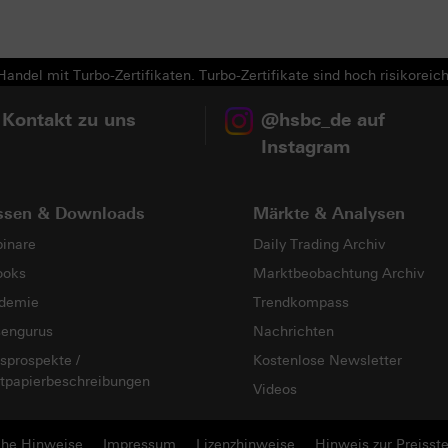
andel mit Turbo-Zertifikaten. Turbo-Zertifikate sind hoch risikoreich
 Kontakt zu uns
@hsbc_de auf
Instagram
ssen & Downloads
Märkte & Analysen
inare
Daily Trading Archiv
ooks
Marktbeobachtung Archiv
demie
Trendkompass
sengurus
Nachrichten
sprospekte /
Kostenlose Newsletter
tpapierbeschreibungen
Videos
che Hinweise
Impressum
Lizenzhinweise
Hinweis zur Preisste