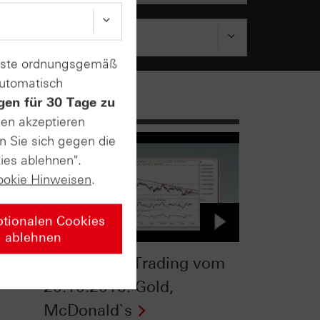
enste ordnungsgemäß
automatisch
gen für 30 Tage zu
sen akzeptieren
n Sie sich gegen die
ies ablehnen".
ookie Hinweisen
.
ptionalen Cookies
ablehnen
TV
HSBC Daily Trading vom
20.10.2015: Gold,
McDonald`s