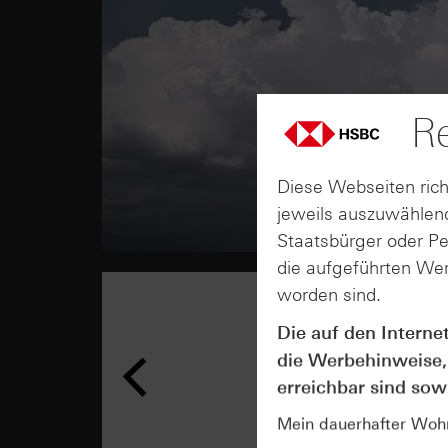
Re
Diese Webseiten rich
jeweils auszuwählend
Staatsbürger oder P
die aufgeführten Wer
worden sind.
Die auf den Interne
die Werbehinweise,
erreichbar sind sowi
Mein dauerhafter Wohns