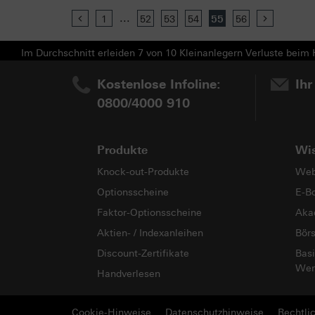
...
Previous
1
52
53
54
55
56
Next
Im Durchschnitt erleiden 7 von 10 Kleinanlegern Verluste beim H
Kostenlose Infoline:
Ihr
0800/4000 910
Produkte
Wi
Knock-out-Produkte
Web
Optionsscheine
E-B
Faktor-Optionsscheine
Aka
Aktien- / Indexanleihen
Bör
Discount-Zertifikate
Basi
Wer
Handverlesen
Cookie-Hinweise
Datenschutzhinweise
Rechtli