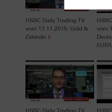
HSBC Daily Trading TV
HSBC 
vom 17.11.2015: Gold &
vom 1
Zalando
Deuts
EUR/
HSBC Daily Trading TV
HSBC 