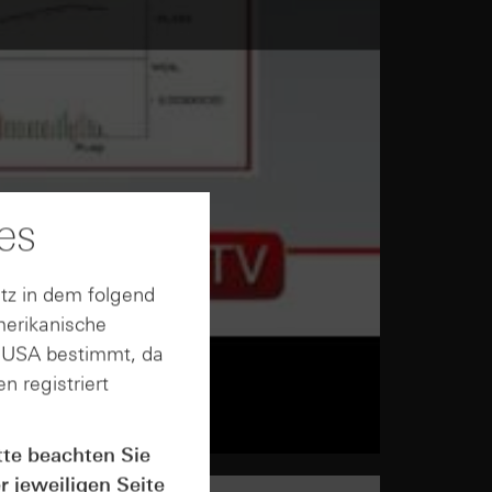
es
tz in dem folgend
merikanische
n USA bestimmt, da
n registriert
tte beachten Sie
r jeweiligen Seite