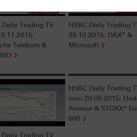
Daily Trading TV
HSBC Daily Trading 
0.11.2015:
28.10.2015: DAX® &
che Telekom &
Microsoft
USD
HSBC Daily Trading 
vom 29.09.2015: Und
Armour & STOXX® Eu
600
Daily Trading TV