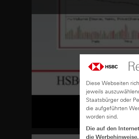
Re
Diese Webseiten rich
jeweils auszuwählend
Staatsbürger oder P
die aufgeführten Wer
worden sind.
Die auf den Interne
die Werbehinweise,