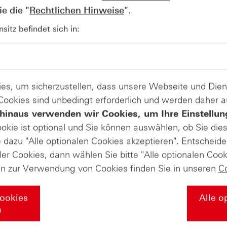
e die "
Rechtlichen Hinweise
".
AUGUST
itz befindet sich in:
Der Blick ins Kleingedruckte: Koste
04
Kündigungen bei Derivaten - Webin
vom 04.08.2026
es, um sicherzustellen, dass unsere Webseite und Di
 Cookies sind unbedingt erforderlich und werden daher 
hinaus verwenden wir Cookies, um Ihre Einstellun
ookie ist optional und Sie können auswählen, ob Sie die
dazu "Alle optionalen Cookies akzeptieren". Entscheide
ler Cookies, dann wählen Sie bitte "Alle optionalen Cook
en zur Verwendung von Cookies finden Sie in unseren
C
Cookies
Alle o
n