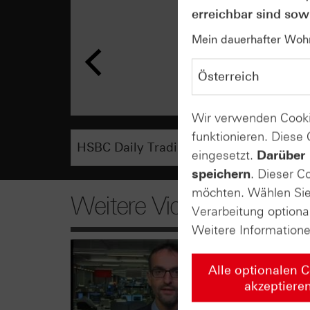
erreichbar sind sowi
Mein dauerhafter Wohns
Wir verwenden Cooki
funktionieren. Diese
eingesetzt.
Darüber 
speichern
. Dieser C
möchten. Wählen Sie 
Weitere Videos
Verarbeitung optiona
Weitere Information
Alle optionalen 
akzeptiere