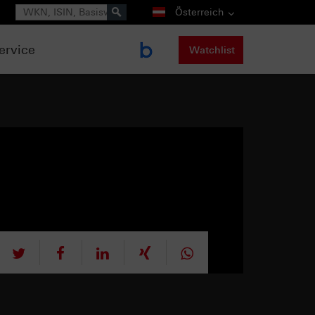
Suche
Österreich
ervice
Watchlist
tweet
teilen
mitteilen
teilen
teilen