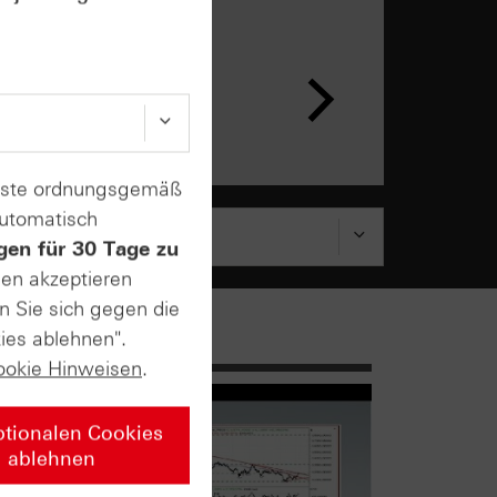
n &
ar
enste ordnungsgemäß
automatisch
gen für 30 Tage zu
sen akzeptieren
n Sie sich gegen die
ies ablehnen".
ookie Hinweisen
.
ptionalen Cookies
ablehnen