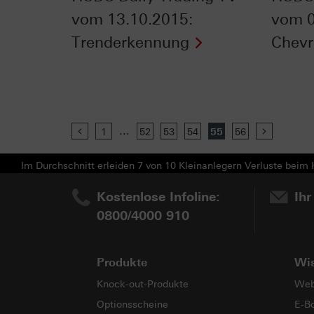
vom 13.10.2015:
vom 0
Trenderkennung
Chev
...
Previous
1
52
53
54
55
56
Next
Im Durchschnitt erleiden 7 von 10 Kleinanlegern Verluste beim H
Kostenlose Infoline:
Ihr
0800/4000 910
Produkte
Wi
Knock-out-Produkte
Web
Optionsscheine
E-B