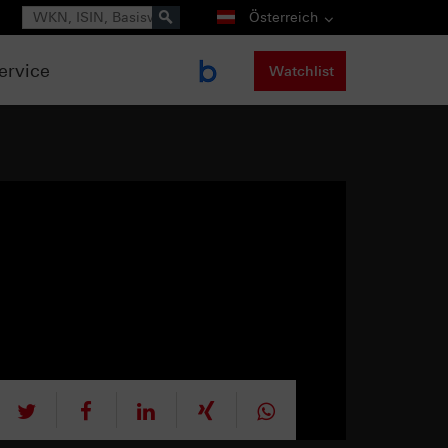
Suche
Österreich
ervice
Watchlist
tweet
teilen
mitteilen
teilen
teilen