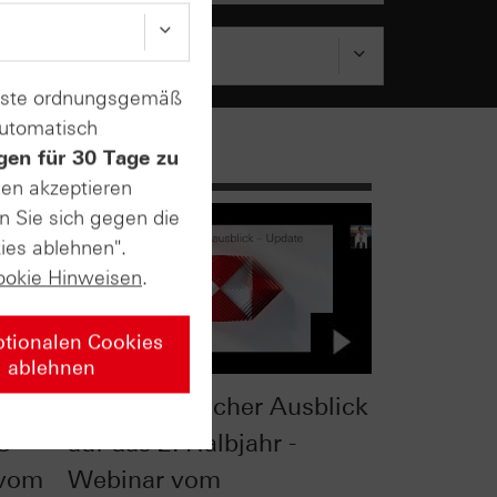
enste ordnungsgemäß
automatisch
gen für 30 Tage zu
sen akzeptieren
n Sie sich gegen die
ies ablehnen".
ookie Hinweisen
.
ptionalen Cookies
ablehnen
 -
Charttechnischer Ausblick
C
auf das 2. Halbjahr -
 vom
Webinar vom