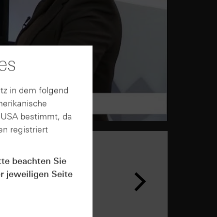
es
tz in dem folgend
merikanische
n USA bestimmt, da
n registriert
tte beachten Sie
r jeweiligen Seite