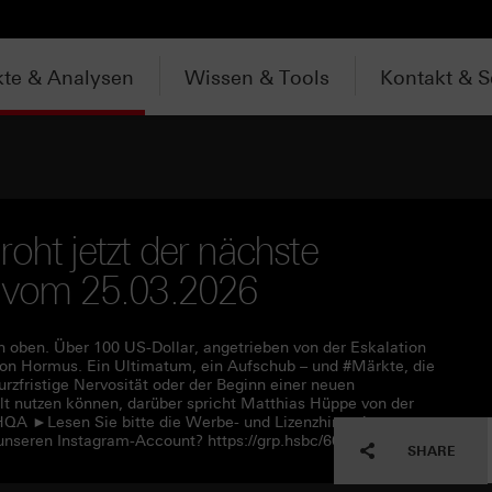
te & Analysen
Wissen & Tools
Kontakt & S
oht jetzt der nächste
w vom 25.03.2026
ch oben. Über 100 US-Dollar, angetrieben von der Eskalation
n Hormus. Ein Ultimatum, ein Aufschub – und #Märkte, die
urzfristige Nervosität oder der Beginn einer neuen
t nutzen können, darüber spricht Matthias Hüppe von der
HQA ►Lesen Sie bitte die Werbe- und Lizenzhinweise unter
unseren Instagram-Account? https://grp.hsbc/6050q4HQC
SHARE