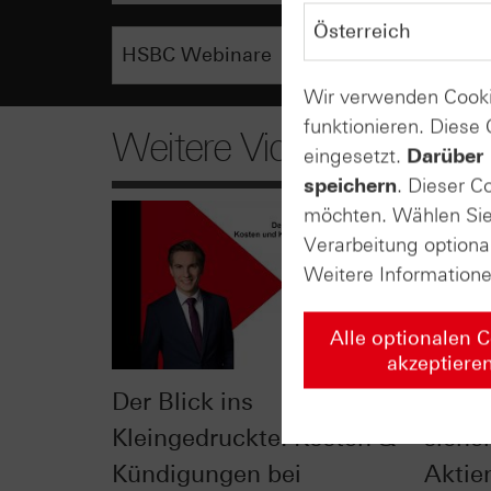
Wir verwenden Cooki
funktionieren. Diese
Weitere Videos
eingesetzt.
Darüber 
speichern
. Dieser C
möchten. Wählen Sie 
Verarbeitung optiona
Weitere Information
Alle optionalen 
akzeptiere
Der Blick ins
Check
Kleingedruckte: Kosten &
siche
Kündigungen bei
Aktie