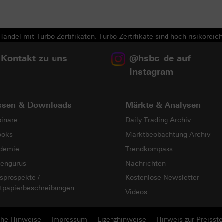
andel mit Turbo-Zertifikaten. Turbo-Zertifikate sind hoch risikoreich
 Kontakt zu uns
@hsbc_de auf
Instagram
ssen & Downloads
Märkte & Analysen
inare
Daily Trading Archiv
ooks
Marktbeobachtung Archiv
demie
Trendkompass
sengurus
Nachrichten
sprospekte /
Kostenlose Newsletter
tpapierbeschreibungen
Videos
che Hinweise
Impressum
Lizenzhinweise
Hinweis zur Preisste