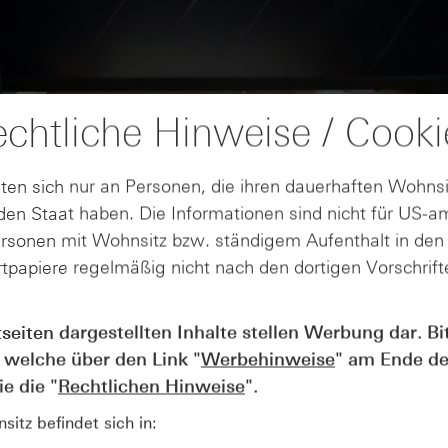
chtliche Hinweise / Cooki
ten sich nur an Personen, die ihren dauerhaften Wohnsi
en Staat haben. Die Informationen sind nicht für US-a
ersonen mit Wohnsitz bzw. ständigem Aufenthalt in de
tpapiere regelmäßig nicht nach den dortigen Vorschrifte
AUGUST
tseiten dargestellten Inhalte stellen Werbung dar. Bi
Wie lange bleibt der DAX® in
07
 welche über den Link "
Werbehinweise
" am Ende de
Rekordlaune? - ntv Zertifikate
07.08.26
e die "
Rechtlichen Hinweise
".
itz befindet sich in: