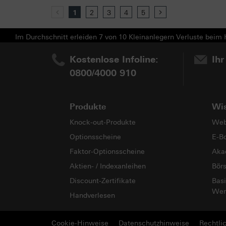
Previous
1
2
3
4
5
Next
Im Durchschnitt erleiden 7 von 10 Kleinanlegern Verluste beim H
Kostenlose Infoline:
Ihr
0800/4000 910
Produkte
Wi
Knock-out-Produkte
Web
Optionsscheine
E-B
Faktor-Optionsscheine
Aka
Aktien- / Indexanleihen
Bör
Discount-Zertifikate
Basi
Wer
Handverlesen
Cookie-Hinweise
Datenschutzhinweise
Rechtli