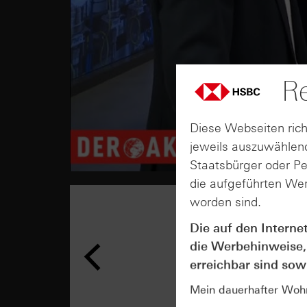
Re
Diese Webseiten rich
jeweils auszuwählend
Staatsbürger oder P
die aufgeführten Wer
worden sind.
Die auf den Interne
die Werbehinweise,
erreichbar sind sowi
Mein dauerhafter Wohns