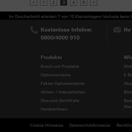
Previous
1
2
3
4
5
Next
Im Durchschnitt erleiden 7 von 10 Kleinanlegern Verluste beim H
Kostenlose Infoline:
Ihr
0800/4000 910
Produkte
Wi
Knock-out-Produkte
Web
Optionsscheine
E-B
Faktor-Optionsscheine
Aka
Aktien- / Indexanleihen
Bör
Discount-Zertifikate
Basi
Wer
Handverlesen
Cookie-Hinweise
Datenschutzhinweise
Rechtli