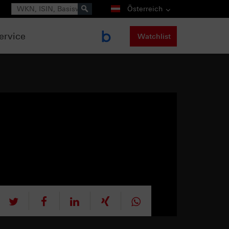
Suche
Österreich
ervice
Watchlist
tweet
teilen
mitteilen
teilen
teilen