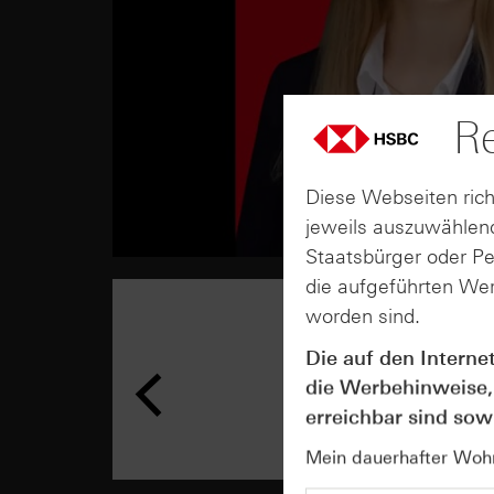
Re
Diese Webseiten rich
jeweils auszuwählend
Staatsbürger oder P
die aufgeführten Wer
worden sind.
Die auf den Interne
die Werbehinweise,
erreichbar sind sowi
Mein dauerhafter Wohns