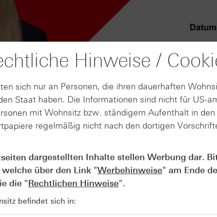
chtliche Hinweise / Cooki
ten sich nur an Personen, die ihren dauerhaften Wohnsi
en Staat haben. Die Informationen sind nicht für US-a
ersonen mit Wohnsitz bzw. ständigem Aufenthalt in de
tpapiere regelmäßig nicht nach den dortigen Vorschrifte
AUGUST
tseiten dargestellten Inhalte stellen Werbung dar. Bi
Der Blick ins Kleingedruckte: Koste
04
Kündigungen bei Derivaten - Webin
 welche über den Link "
Werbehinweise
" am Ende de
vom 04.08.2026
e die "
Rechtlichen Hinweise
".
itz befindet sich in: