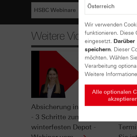
Wir verwenden Cooki
funktionieren. Diese
Weitere Videos
eingesetzt.
Darüber 
speichern
. Dieser C
möchten. Wählen Sie 
Verarbeitung optiona
Weitere Information
Alle optionalen 
akzeptiere
Absicherung in der Praxis
Der G
- 3 Schritte zum
Deriv
winterfesten Depot -
Termi