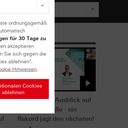
enste ordnungsgemäß
automatisch
gen für 30 Tage zu
sen akzeptieren
n Sie sich gegen die
ies ablehnen".
ookie Hinweisen
.
ptionalen Cookies
ablehnen
& Co:
Technischer Ausblick auf
die Edelmetalle - ein
uf
Rekord jagt den nächsten!