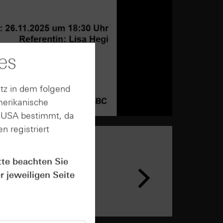
es
tz in dem folgend
merikanische
n USA bestimmt, da
n registriert
tte beachten Sie
n &
ar
r jeweiligen Seite