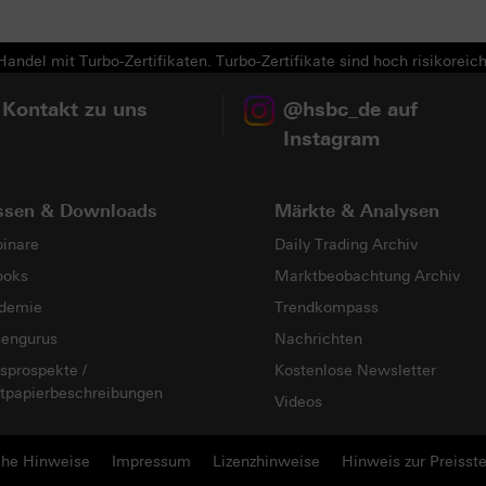
andel mit Turbo-Zertifikaten. Turbo-Zertifikate sind hoch risikoreich
 Kontakt zu uns
@hsbc_de auf
Instagram
ssen & Downloads
Märkte & Analysen
inare
Daily Trading Archiv
ooks
Marktbeobachtung Archiv
demie
Trendkompass
sengurus
Nachrichten
sprospekte /
Kostenlose Newsletter
tpapierbeschreibungen
Videos
che Hinweise
Impressum
Lizenzhinweise
Hinweis zur Preisste