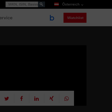
Suche
Österreich
ervice
Watchlist
tweet
teilen
mitteilen
teilen
teilen