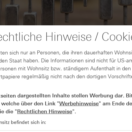
chtliche Hinweise / Cooki
ten sich nur an Personen, die ihren dauerhaften Wohnsi
en Staat haben. Die Informationen sind nicht für US-a
ersonen mit Wohnsitz bzw. ständigem Aufenthalt in de
tpapiere regelmäßig nicht nach den dortigen Vorschrifte
AUGUST
tseiten dargestellten Inhalte stellen Werbung dar. Bi
Wie lange bleibt der DAX® in
07
Rekordlaune? - ntv Zertifikate
 welche über den Link "
Werbehinweise
" am Ende de
07.08.26
e die "
Rechtlichen Hinweise
".
itz befindet sich in: