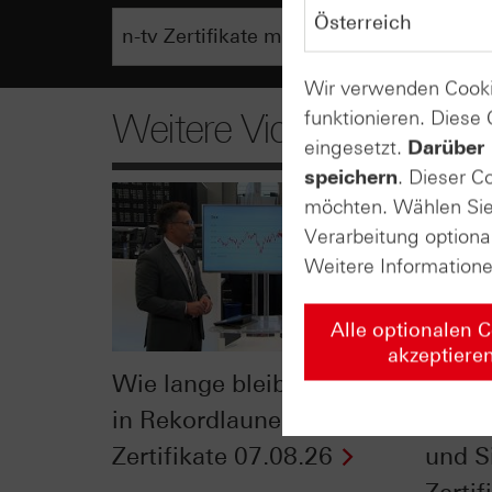
Wir verwenden Cooki
funktionieren. Diese
Weitere Videos
eingesetzt.
Darüber 
speichern
. Dieser C
möchten. Wählen Sie 
Verarbeitung optiona
Weitere Information
Alle optionalen 
akzeptiere
Wie lange bleibt der DAX®
Der Ei
in Rekordlaune? - ntv
Jahre
Zertifikate 07.08.26
und Si