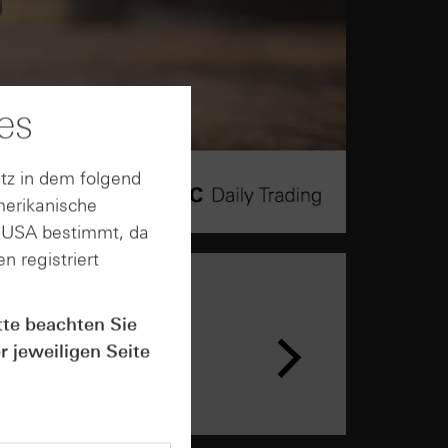
es
tz in dem folgend
merikanische
n USA bestimmt, da
n registriert
tte beachten Sie
r jeweiligen Seite