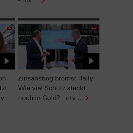
- ntv ...
en
Zinsanstieg bremst Rally:
tzt
Wie viel Schutz steckt
tv
noch in Gold? - ntv ...