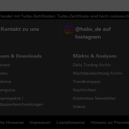
andel mit Turbo-Zertifikaten. Turbo-Zertifikate sind hoch risikoreich
 Kontakt zu uns
@hsbc_de auf
Instagram
ssen & Downloads
Märkte & Analysen
inare
Daily Trading Archiv
ooks
Marktbeobachtung Archiv
demie
Trendkompass
sengurus
Nachrichten
sprospekte /
Kostenlose Newsletter
tpapierbeschreibungen
Videos
che Hinweise
Impressum
Lizenzhinweise
Hinweis zur Preisste