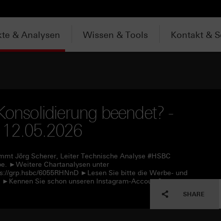
te & Analysen
Wissen & Tools
Kontakt & S
Konsolidierung beendet? -
 12.05.2026
immt Jörg Scherer, Leiter Technische Analyse #HSBC
upe. ►Weitere Chartanalysen unter
ps://grp.hsbc/6055RHNnD ►Lesen Sie bitte die Werbe- und
nE ►Kennen Sie schon unseren Instagram-Account?
SHARE