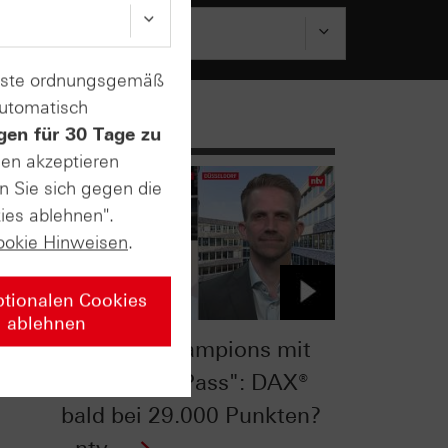
enste ordnungsgemäß
automatisch
gen für 30 Tage zu
sen akzeptieren
n Sie sich gegen die
ies ablehnen".
ookie Hinweisen
.
ptionalen Cookies
ablehnen
ie
"Globale Champions mit
deutschem Pass": DAX®
bald bei 29.000 Punkten?