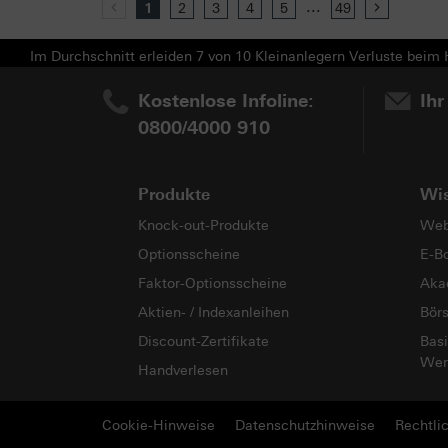
...
Previous
1
2
3
4
5
49
Next
Im Durchschnitt erleiden 7 von 10 Kleinanlegern Verluste beim H
Kostenlose Infoline:
Ihr
0800/4000 910
Produkte
Wi
Knock-out-Produkte
Web
Optionsscheine
E-B
Faktor-Optionsscheine
Aka
Aktien- / Indexanleihen
Bör
Discount-Zertifikate
Basi
Wer
Handverlesen
Cookie-Hinweise
Datenschutzhinweise
Rechtli