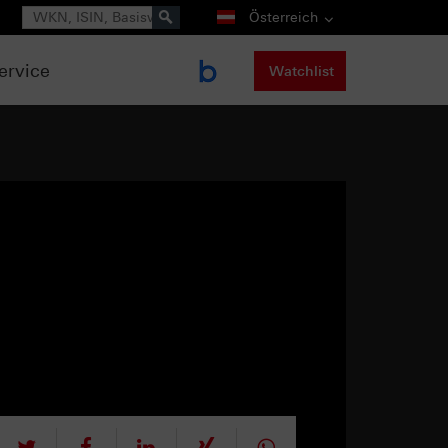
Suche
Österreich
ervice
Watchlist
tweet
teilen
mitteilen
teilen
teilen