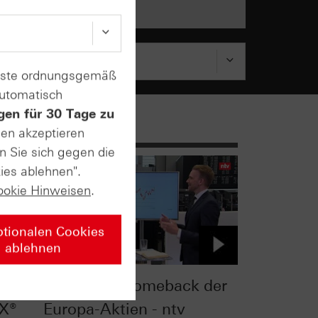
enste ordnungsgemäß
automatisch
gen für 30 Tage zu
sen akzeptieren
n Sie sich gegen die
ies ablehnen".
ookie Hinweisen
.
ptionalen Cookies
ablehnen
mit
Das große Comeback der
AX®
Europa-Aktien - ntv