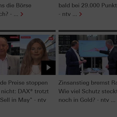
ns die Börse
bald bei 29.000 Punk
ch? - ...
- ntv ...
nde Preise stoppen
Zinsanstieg bremst Ra
 nicht: DAX® trotzt
Wie viel Schutz steck
Sell in May" - ntv
noch in Gold? - ntv ...