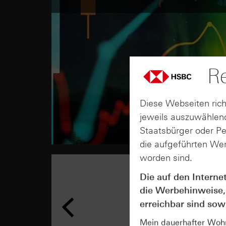
Re
Diese Webseiten rich
jeweils auszuwählend
Staatsbürger oder P
die aufgeführten Wer
worden sind.
Die auf den Interne
die Werbehinweise,
erreichbar sind sowi
Mein dauerhafter Wohns