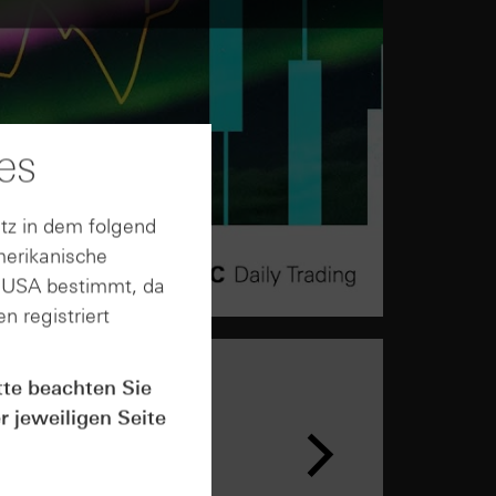
es
tz in dem folgend
merikanische
n USA bestimmt, da
n registriert
tte beachten Sie
r jeweiligen Seite
n &
ar