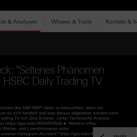
te & Analysen
Wissen & Tools
Kontakt & S
ck: "Seltenes Phänomen
- HSBC Daily Trading TV
pektiven des S&P 500® näher zu beleuchten, denn wir
m es sich handelt und was daraus abgeleitet werden kann
rading TV mit Jörg Scherer, Leiter Technische Analyse
r https://grp.hsbc/6054RHNn8 ► Weitere Infos:
e Werbe- und Lizenzhinweise unter
 unseren Instagram-Account? https://grp.hsbc/6057RHNn1
SHARE