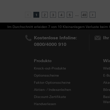
...
Previous
1
2
3
4
5
49
Next
Im Durchschnitt erleiden 7 von 10 Kleinanlegern Verluste beim H
Kostenlose Infoline:
Ihr
0800/4000 910
Produkte
Wi
Knock-out-Produkte
Web
Optionsscheine
E-B
Faktor-Optionsscheine
Aka
Aktien- / Indexanleihen
Bör
Discount-Zertifikate
Basi
Wer
Handverlesen