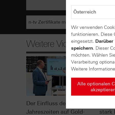
Wir verwenden Cooki
funktionieren. Diese
eingesetzt.
Darüber 
Weitere Videos
speichern
. Dieser C
möchten. Wählen Sie 
Verarbeitung optiona
Weitere Information
Alle optionalen 
akzeptiere
Der Einfluss der
Vor F
Jahreszeiten auf Gold-
stark 