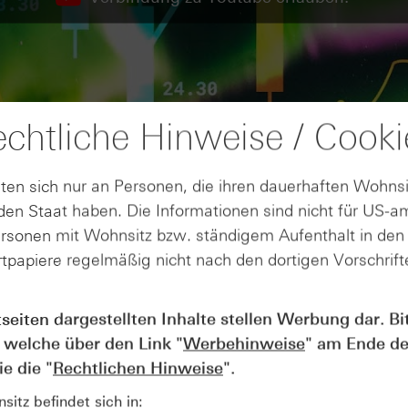
chtliche Hinweise / Cooki
ten sich nur an Personen, die ihren dauerhaften Wohnsi
en Staat haben. Die Informationen sind nicht für US-a
ersonen mit Wohnsitz bzw. ständigem Aufenthalt in de
tpapiere regelmäßig nicht nach den dortigen Vorschrifte
tseiten dargestellten Inhalte stellen Werbung dar. Bi
AUGUST
 welche über den Link "
Werbehinweise
" am Ende de
Der Blick ins Kleingedruckte: Koste
04
Kündigungen bei Derivaten - Webin
e die "
Rechtlichen Hinweise
".
vom 04.08.2026
itz befindet sich in: