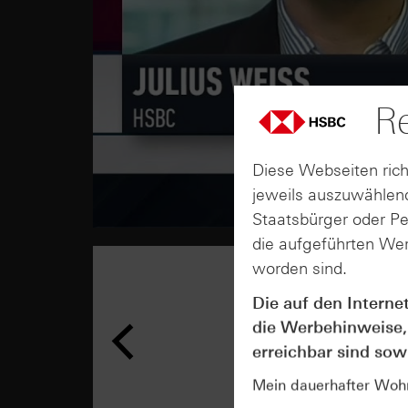
Re
Diese Webseiten rich
jeweils auszuwählend
Staatsbürger oder P
die aufgeführten Wer
worden sind.
Die auf den Interne
die Werbehinweise,
erreichbar sind sowi
Mein dauerhafter Wohns