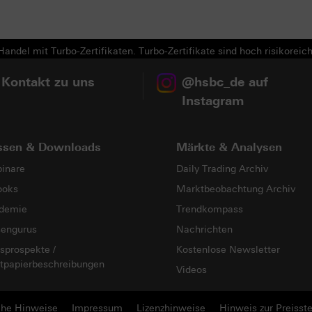
andel mit Turbo-Zertifikaten. Turbo-Zertifikate sind hoch risikoreich
 Kontakt zu uns
@hsbc_de auf
Instagram
ssen & Downloads
Märkte & Analysen
inare
Daily Trading Archiv
ooks
Marktbeobachtung Archiv
demie
Trendkompass
sengurus
Nachrichten
sprospekte /
Kostenlose Newsletter
tpapierbeschreibungen
Videos
che Hinweise
Impressum
Lizenzhinweise
Hinweis zur Preisste