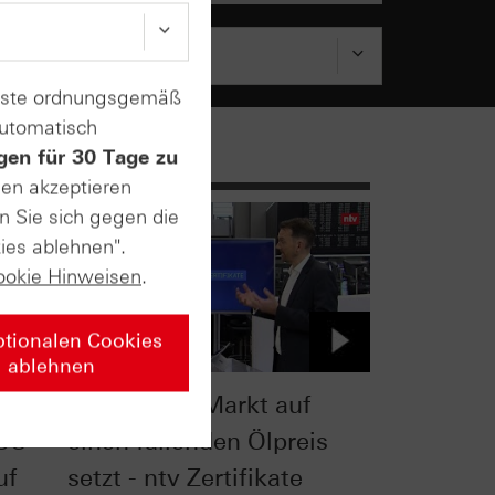
enste ordnungsgemäß
automatisch
gen für 30 Tage zu
sen akzeptieren
n Sie sich gegen die
ies ablehnen".
ookie Hinweisen
.
ptionalen Cookies
ablehnen
Warum der Markt auf
US-
einen fallenden Ölpreis
uf
setzt - ntv Zertifikate