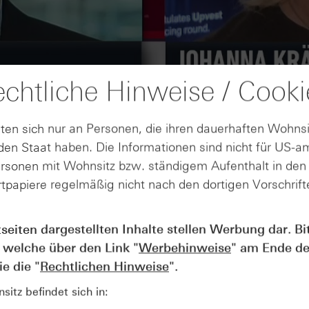
chtliche Hinweise / Cooki
ten sich nur an Personen, die ihren dauerhaften Wohnsi
en Staat haben. Die Informationen sind nicht für US-a
ersonen mit Wohnsitz bzw. ständigem Aufenthalt in de
tpapiere regelmäßig nicht nach den dortigen Vorschrifte
AUGUST
tseiten dargestellten Inhalte stellen Werbung dar. Bi
Der Blick ins Kleingedruckte: Koste
04
 welche über den Link "
Werbehinweise
" am Ende de
Kündigungen bei Derivaten - Webin
vom 04.08.2026
e die "
Rechtlichen Hinweise
".
itz befindet sich in: