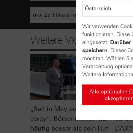
Wir verwenden Cooki
funktionieren. Diese
Weitere Videos
eingesetzt.
Darüber 
speichern
. Dieser C
möchten. Wählen Sie 
Verarbeitung optiona
Weitere Information
Alle optionalen 
akzeptiere
„Sell in May and go
Divid
away“: Börsenmonat Mai
55 Mil
häufig besser als sein Ruf
DAX®-