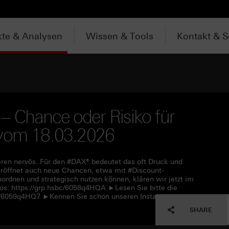
te & Analysen
Wissen & Tools
Kontakt & S
– Chance oder Risiko für
 vom 18.03.2026
ieren nervös. Für den #DAX® bedeutet das oft Druck und
röffnet auch neue Chancen, etwa mit #Discount-
inordnen und strategisch nutzen können, klären wir jetzt im
os: https://grp.hsbc/6058q4HQA ►Lesen Sie bitte die
bc/6059q4HQ7 ►Kennen Sie schon unseren Instagram-
SHARE