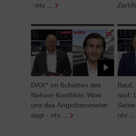
- ntv ...
Zertifi
DAX® im Schatten des
Rauf,
Nahost-Konflikts: Was
rauf:
uns das Angstbarometer
Seitw
sagt - ntv ...
ntv ...