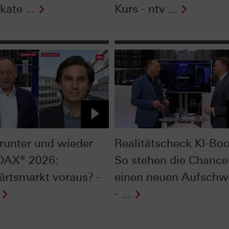
kate ...
Kurs - ntv ...
 runter und wieder
Realitätscheck KI-Bo
 DAX® 2026:
So stehen die Chance
ärtsmarkt voraus? -
einen neuen Aufsch
- ...