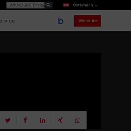
Suche
Österreich
ervice
Watchlist
tweet
teilen
mitteilen
teilen
teilen