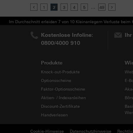
...
Previous
1
2
3
4
5
49
Next
Im Durchschnitt erleiden 7 von 10 Kleinanlegern Verluste beim H
Kostenlose Infoline:
Ihr
0800/4000 910
Produkte
Wi
Knock-out-Produkte
Web
Optionsscheine
E-B
Faktor-Optionsscheine
Aka
Aktien- / Indexanleihen
Bör
Discount-Zertifikate
Basi
Wer
Handverlesen
Cookie-Hinweise
Datenschutzhinweise
Rechtli