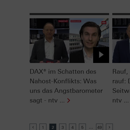
DAX® im Schatten des
Rauf,
Nahost-Konflikts: Was
rauf:
uns das Angstbarometer
Seitw
sagt - ntv ...
ntv ...
...
Previous
1
2
3
4
5
49
Next