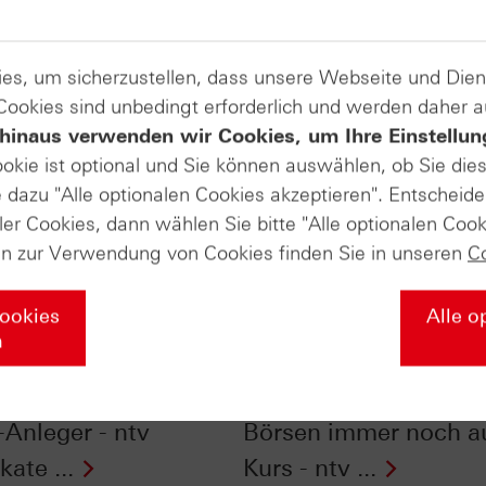
es, um sicherzustellen, dass unsere Webseite und Di
 Cookies sind unbedingt erforderlich und werden daher 
hinaus verwenden wir Cookies, um Ihre Einstellun
ookie ist optional und Sie können auswählen, ob Sie die
dazu "Alle optionalen Cookies akzeptieren". Entscheide
ler Cookies, dann wählen Sie bitte "Alle optionalen Cook
en zur Verwendung von Cookies finden Sie in unseren
C
Cookies
Alle o
n
endensaison 2026:
Langfrist-Trend
liarden Euro für
überraschend intakt: 
Anleger - ntv
Börsen immer noch a
kate ...
Kurs - ntv ...