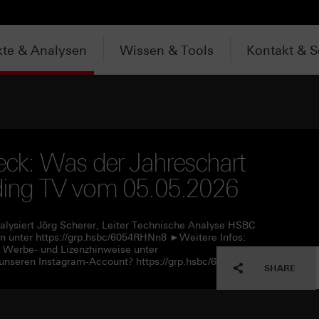
te & Analysen
Wissen & Tools
Kontakt & S
ck: Was der Jahreschart
ading TV vom 05.05.2026
alysiert Jörg Scherer, Leiter Technische Analyse HSBC
 unter https://grp.hsbc/6054RHNn8 ►Weitere Infos:
e Werbe- und Lizenzhinweise unter
unseren Instagram-Account? https://grp.hsbc/6057RHNn1
SHARE