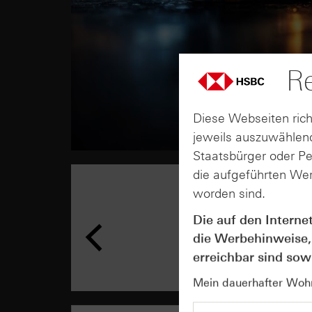
Re
Diese Webseiten rich
jeweils auszuwählend
Staatsbürger oder P
die aufgeführten Wer
worden sind.
Die auf den Interne
die Werbehinweise,
erreichbar sind sowi
Mein dauerhafter Wohns