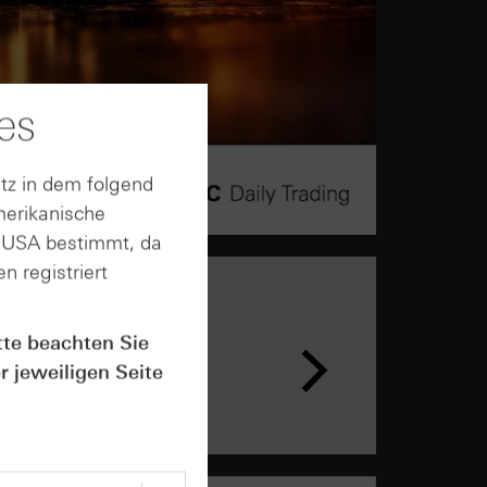
es
tz in dem folgend
merikanische
n USA bestimmt, da
n registriert
n &
tte beachten Sie
ar
r jeweiligen Seite