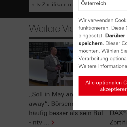
Wir verwenden Cooki
Weitere Videos
funktionieren. Diese
eingesetzt.
Darüber 
speichern
. Dieser C
möchten. Wählen Sie 
Verarbeitung optiona
Weitere Information
Alle optionalen 
akzeptiere
„Sell in May and go
Divid
away“: Börsenmonat Mai
55 Mil
häufig besser als sein Ruf
DAX®-
- ntv ...
Zertifi