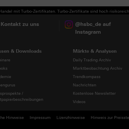
andel mit Turbo-Zertifikaten. Turbo-Zertifikate sind hoch risikoreich
 Kontakt zu uns
@hsbc_de auf
Instagram
ssen & Downloads
Märkte & Analysen
inare
Daily Trading Archiv
ooks
Marktbeobachtung Archiv
demie
Trendkompass
sengurus
Nachrichten
sprospekte /
Kostenlose Newsletter
tpapierbeschreibungen
Videos
che Hinweise
Impressum
Lizenzhinweise
Hinweis zur Preisste