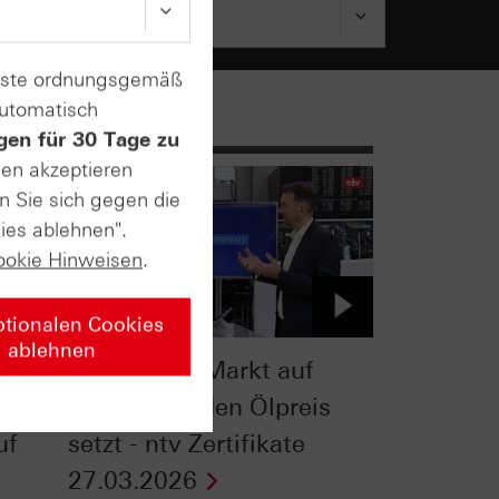
enste ordnungsgemäß
automatisch
gen für 30 Tage zu
sen akzeptieren
n Sie sich gegen die
ies ablehnen".
ookie Hinweisen
.
ptionalen Cookies
ablehnen
Warum der Markt auf
US-
einen fallenden Ölpreis
uf
setzt - ntv Zertifikate
27.03.2026