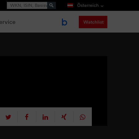
Suche
Österreich
ervice
Watchlist
tweet
teilen
mitteilen
teilen
teilen