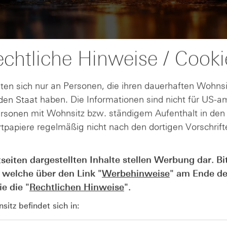
chtliche Hinweise / Cooki
ten sich nur an Personen, die ihren dauerhaften Wohnsi
en Staat haben. Die Informationen sind nicht für US-a
ersonen mit Wohnsitz bzw. ständigem Aufenthalt in de
tpapiere regelmäßig nicht nach den dortigen Vorschrifte
AUGUST
Der Blick ins Kleingedruckte: Koste
04
tseiten dargestellten Inhalte stellen Werbung dar. Bi
Kündigungen bei Derivaten - Webin
 welche über den Link "
Werbehinweise
" am Ende de
vom 04.08.2026
e die "
Rechtlichen Hinweise
".
itz befindet sich in: