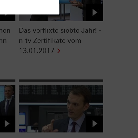
hen
Das verflixte siebte Jahr! -
nn -
n-tv Zertifikate vom
13.01.2017