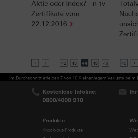
Aktie oder Index? - n-tv
Totalv
Zertifikate vom
Nachs
22.12.2016
unsich
Zertifi
...
...
Previous
1
42
43
44
45
46
49
Im Durchschnitt erleiden 7 von 10 Kleinanlegern Verluste beim H
Kostenlose Infoline:
Ihr
0800/4000 910
Produkte
Wi
Knock-out-Produkte
Web