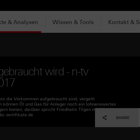
te & Analysen
Wissen & Tools
Kontakt & S
ebraucht wird - n-tv
2017
 bis die Vorkommen aufgebraucht sind, vergeht
in können Öl und Gas für Anleger noch ein lohnenswertes
ern bieten, darüber spricht Friedhelm Tilgen mit Matthias
c-zertifikate.de
SHARE