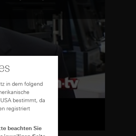
es
tz in dem folgend
merikanische
n USA bestimmt, da
n registriert
tte beachten Sie