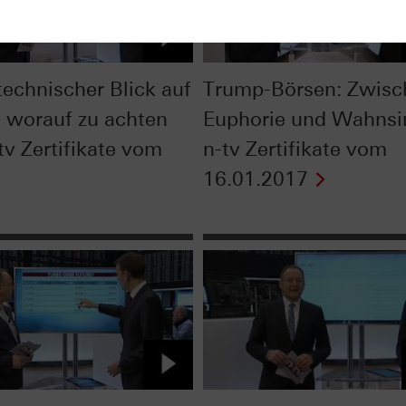
technischer Blick auf
Trump-Börsen: Zwisc
- worauf zu achten
Euphorie und Wahnsi
-tv Zertifikate vom
n-tv Zertifikate vom
16.01.2017