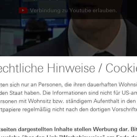
Verbindung zu Youtube erlauben.
chtliche Hinweise / Cooki
ten sich nur an Personen, die ihren dauerhaften Wohnsi
en Staat haben. Die Informationen sind nicht für US-a
ersonen mit Wohnsitz bzw. ständigem Aufenthalt in de
tpapiere regelmäßig nicht nach den dortigen Vorschrifte
tseiten dargestellten Inhalte stellen Werbung dar. Bi