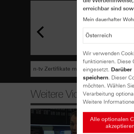
die Werbehinweise,
erreichbar sind sowi
Mein dauerhafter Wohns
Wir verwenden Cooki
funktionieren. Diese
eingesetzt.
Darüber 
speichern
. Dieser C
möchten. Wählen Sie 
Weitere Videos
Verarbeitung optiona
Weitere Information
Alle optionalen 
akzeptiere