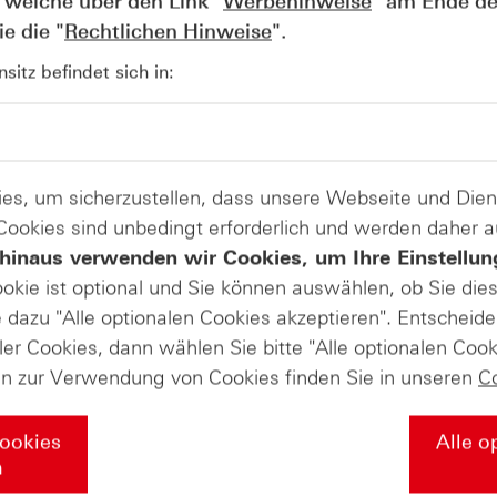
 welche über den Link "
Werbehinweise
" am Ende de
e die "
Rechtlichen Hinweise
".
AUGUST
itz befindet sich in:
Der Blick ins Kleingedruckte: Koste
04
Kündigungen bei Derivaten - Webin
vom 04.08.2026
es, um sicherzustellen, dass unsere Webseite und Di
 Cookies sind unbedingt erforderlich und werden daher 
hinaus verwenden wir Cookies, um Ihre Einstellun
ookie ist optional und Sie können auswählen, ob Sie die
dazu "Alle optionalen Cookies akzeptieren". Entscheide
ler Cookies, dann wählen Sie bitte "Alle optionalen Cook
en zur Verwendung von Cookies finden Sie in unseren
C
Cookies
Alle o
n