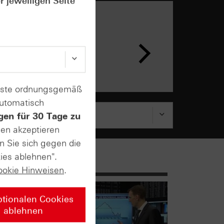
r jeweiligen Seite
n &
ar
enste ordnungsgemäß
automatisch
gen für 30 Tage zu
sen akzeptieren
n Sie sich gegen die
ies ablehnen".
ookie Hinweisen
.
ptionalen Cookies
ablehnen