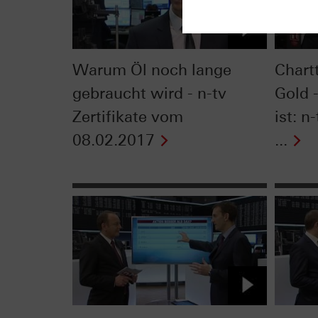
Warum Öl noch lange
Chart
gebraucht wird - n-tv
Gold 
Zertifikate vom
ist: n
08.02.2017
...