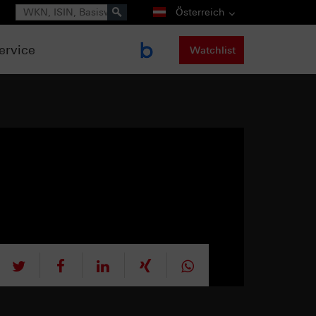
Suche
Österreich
ervice
Watchlist
tweet
teilen
mitteilen
teilen
teilen