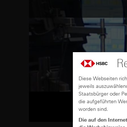
Re
Diese Webseiten rich
jeweils auszuwählend
Staatsbürger oder P
die aufgeführten Wer
worden sind.
Die auf den Interne