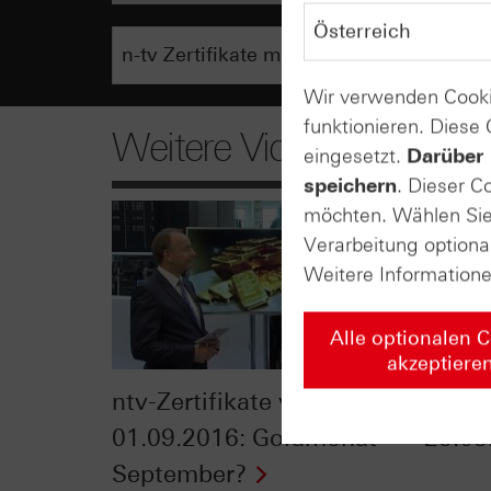
Wir verwenden Cooki
funktionieren. Diese
Weitere Videos
eingesetzt.
Darüber 
speichern
. Dieser C
möchten. Wählen Sie 
Verarbeitung optiona
Weitere Information
Alle optionalen 
akzeptiere
ntv-Zertifikate vom
ntv-Z
01.09.2016: Goldmonat
25.08
September?