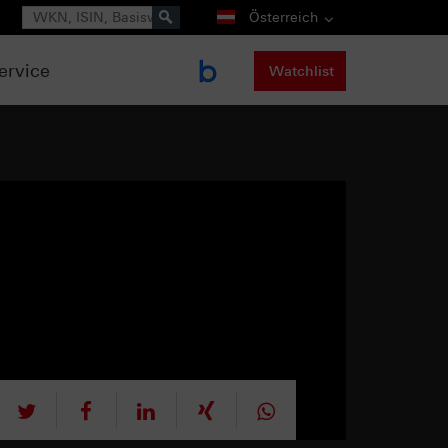
Suche
Österreich
ervice
Watchlist
tweet
teilen
mitteilen
teilen
teilen