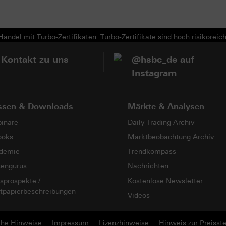
andel mit Turbo-Zertifikaten. Turbo-Zertifikate sind hoch risikoreich
 Kontakt zu uns
@hsbc_de auf
Instagram
ssen & Downloads
Märkte & Analysen
inare
Daily Trading Archiv
ooks
Marktbeobachtung Archiv
demie
Trendkompass
sengurus
Nachrichten
sprospekte /
Kostenlose Newsletter
tpapierbeschreibungen
Videos
che Hinweise
Impressum
Lizenzhinweise
Hinweis zur Preisste