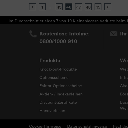
...
Previous
1
45
46
47
48
49
Next
Im Durchschnitt erleiden 7 von 10 Kleinanlegern Verluste beim H
Kostenlose Infoline:
Ihr
0800/4000 910
Produkte
Wi
Knock-out-Produkte
Web
Optionsscheine
E-B
Faktor-Optionsscheine
Aka
Aktien- / Indexanleihen
Bör
Discount-Zertifikate
Basi
Wer
Handverlesen
Cookie-Hinweise
Datenschutzhinweise
Rechtli