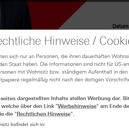
chtliche Hinweise / Cooki
ten sich nur an Personen, die ihren dauerhaften Wohnsi
en Staat haben. Die Informationen sind nicht für US-a
ersonen mit Wohnsitz bzw. ständigem Aufenthalt in de
tpapiere regelmäßig nicht nach den dortigen Vorschrifte
tseiten dargestellten Inhalte stellen Werbung dar. Bi
AUGUST
Wie lange bleibt der DAX® in
07
 welche über den Link "
Werbehinweise
" am Ende de
Rekordlaune? - ntv Zertifikate
e die "
Rechtlichen Hinweise
".
07.08.26
itz befindet sich in: