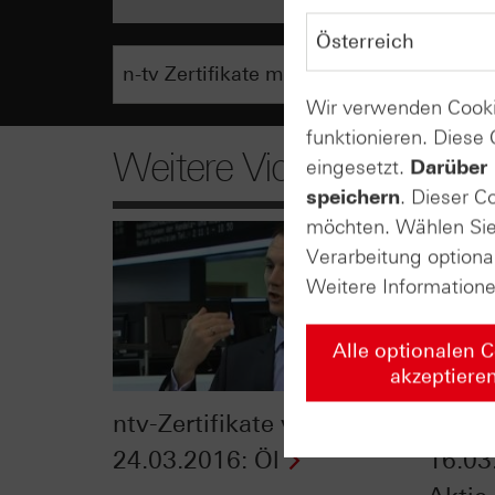
Wir verwenden Cooki
funktionieren. Diese
Weitere Videos
eingesetzt.
Darüber 
speichern
. Dieser C
möchten. Wählen Sie 
Verarbeitung optiona
Weitere Information
Alle optionalen 
akzeptiere
ntv-Zertifikate vom
ntv-Z
24.03.2016: Öl
16.03