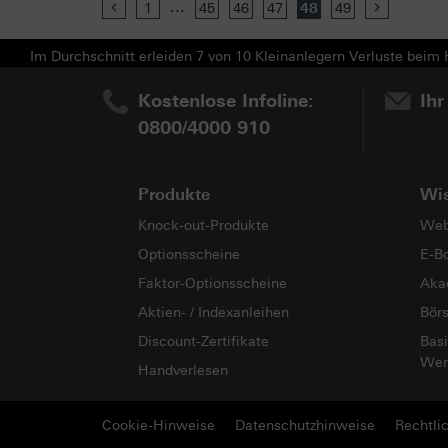
...
Previous
1
45
46
47
48
49
Next
Im Durchschnitt erleiden 7 von 10 Kleinanlegern Verluste beim H
Kostenlose Infoline:
Ihr
0800/4000 910
Produkte
Wi
Knock-out-Produkte
Web
Optionsscheine
E-B
Faktor-Optionsscheine
Aka
Aktien- / Indexanleihen
Bör
Discount-Zertifikate
Basi
Wer
Handverlesen
Cookie-Hinweise
Datenschutzhinweise
Rechtli