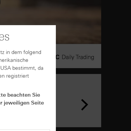
es
tz in dem folgend
merikanische
n USA bestimmt, da
n registriert
tte beachten Sie
r jeweiligen Seite