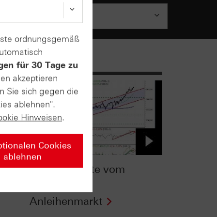
enste ordnungsgemäß
automatisch
gen für 30 Tage zu
sen akzeptieren
n Sie sich gegen die
ies ablehnen".
ookie Hinweisen
.
ptionalen Cookies
ablehnen
ntv-Zertifikate vom
29.02.2016:
Anleihenmarkt