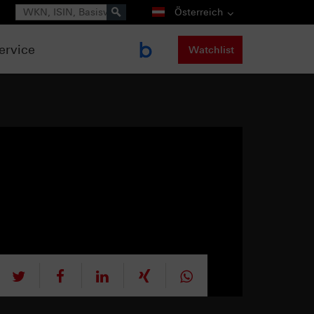
Suche
Österreich
ervice
Watchlist
tweet
teilen
mitteilen
teilen
teilen