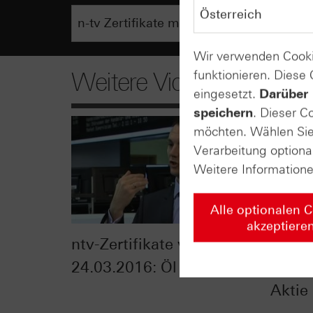
Wir verwenden Cooki
funktionieren. Diese
Weitere Videos
eingesetzt.
Darüber 
speichern
. Dieser C
möchten. Wählen Sie 
Verarbeitung optiona
Weitere Information
Alle optionalen 
akzeptiere
ntv-Zertifikate vom
ntv-Z
24.03.2016: Öl
16.03
Aktie