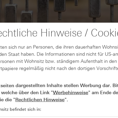
chtliche Hinweise / Cooki
ten sich nur an Personen, die ihren dauerhaften Wohnsi
en Staat haben. Die Informationen sind nicht für US-a
ersonen mit Wohnsitz bzw. ständigem Aufenthalt in de
tpapiere regelmäßig nicht nach den dortigen Vorschrifte
AUGUST
tseiten dargestellten Inhalte stellen Werbung dar. Bi
Wie lange bleibt der DAX® in
07
Rekordlaune? - ntv Zertifikate
 welche über den Link "
Werbehinweise
" am Ende de
07.08.26
e die "
Rechtlichen Hinweise
".
itz befindet sich in: