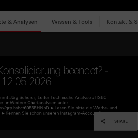
te & Analysen
Wissen & Tools
Kontakt & S
Konsolidierung beendet? -
 12.05.2026
immt Jörg Scherer, Leiter Technische Analyse #HSBC
upe. ►Weitere Chartanalysen unter
ps://grp.hsbc/6055RHNnD ►Lesen Sie bitte die Werbe- und
nE ►Kennen Sie schon unseren Instagram-Account?
SHARE