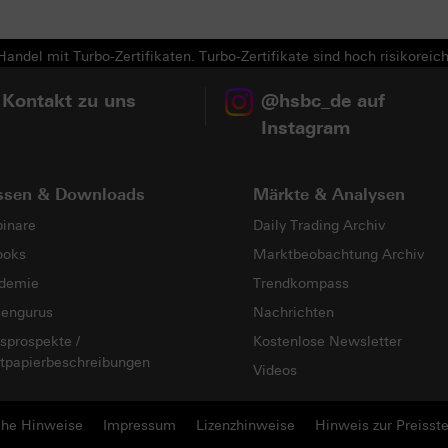
andel mit Turbo-Zertifikaten. Turbo-Zertifikate sind hoch risikoreich
 Kontakt zu uns
@hsbc_de auf
Instagram
ssen & Downloads
Märkte & Analysen
inare
Daily Trading Archiv
ooks
Marktbeobachtung Archiv
demie
Trendkompass
sengurus
Nachrichten
sprospekte /
Kostenlose Newsletter
tpapierbeschreibungen
Videos
che Hinweise
Impressum
Lizenzhinweise
Hinweis zur Preisste