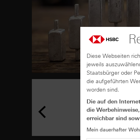
Re
Diese Webseiten rich
jeweils auszuwählend
Staatsbürger oder P
die aufgeführten Wer
worden sind.
Die auf den Interne
die Werbehinweise,
erreichbar sind sowi
Mein dauerhafter Wohns