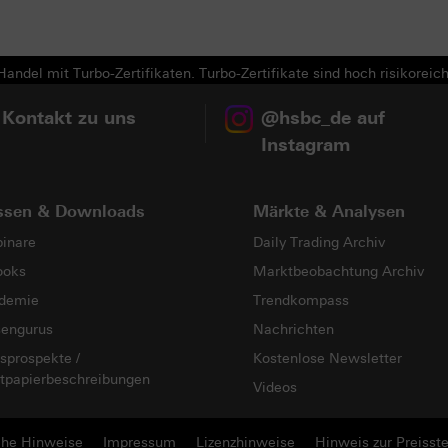
andel mit Turbo-Zertifikaten. Turbo-Zertifikate sind hoch risikoreich
 Kontakt zu uns
@hsbc_de auf
Instagram
ssen & Downloads
Märkte & Analysen
inare
Daily Trading Archiv
ooks
Marktbeobachtung Archiv
demie
Trendkompass
sengurus
Nachrichten
sprospekte /
Kostenlose Newsletter
tpapierbeschreibungen
Videos
che Hinweise
Impressum
Lizenzhinweise
Hinweis zur Preisste