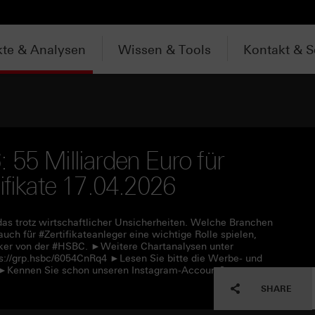
te & Analysen
Wissen & Tools
Kontakt & S
 55 Milliarden Euro für
ifikate 17.04.2026
das trotz wirtschaftlicher Unsicherheiten. Welche Branchen
h für #Zertifikateanleger eine wichtige Rolle spielen,
Köker von der #HSBC. ►Weitere Chartanalysen unter
s://grp.hsbc/6054CnRq4 ►Lesen Sie bitte die Werbe- und
f ►Kennen Sie schon unseren Instagram-Account?
SHARE