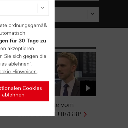
enste ordnungsgemäß
automatisch
gen für 30 Tage zu
sen akzeptieren
n Sie sich gegen die
ies ablehnen".
ookie Hinweisen
.
ptionalen Cookies
ablehnen
ntv-Zertifikate vom
26.02.2016: EUR/GBP