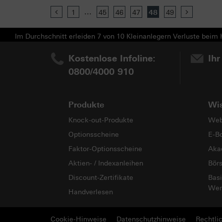
...
Previous
1
45
46
47
48
49
Next
Im Durchschnitt erleiden 7 von 10 Kleinanlegern Verluste beim H
Kostenlose Infoline:
Ihr
0800/4000 910
Produkte
Wi
Knock-out-Produkte
Web
Optionsscheine
E-B
Faktor-Optionsscheine
Aka
Aktien- / Indexanleihen
Bör
Discount-Zertifikate
Basi
Wer
Handverlesen
Cookie-Hinweise
Datenschutzhinweise
Rechtli