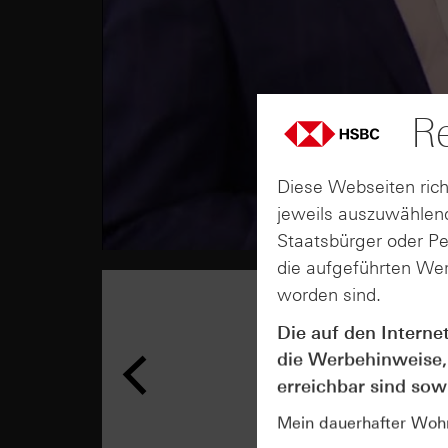
Re
Diese Webseiten rich
jeweils auszuwählend
Staatsbürger oder P
die aufgeführten Wer
worden sind.
Die auf den Interne
die Werbehinweise,
erreichbar sind sowi
Mein dauerhafter Wohns