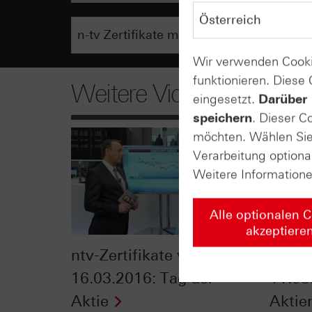
Wir verwenden Cooki
funktionieren. Diese
Weitere Videos
eingesetzt.
Darüber 
speichern
. Dieser C
möchten. Wählen Sie 
Verarbeitung optiona
Weitere Information
Alle optionalen 
akzeptiere
ntv-Zertifikate vom
ntv-Z
16.03.2016: Tag der
11.03
Aktie
Aktie