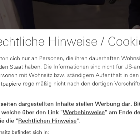
chtliche Hinweise / Cooki
ten sich nur an Personen, die ihren dauerhaften Wohnsi
en Staat haben. Die Informationen sind nicht für US-a
ersonen mit Wohnsitz bzw. ständigem Aufenthalt in de
tpapiere regelmäßig nicht nach den dortigen Vorschrifte
AUGUST
tseiten dargestellten Inhalte stellen Werbung dar. Bi
Der Blick ins Kleingedruckte: Koste
04
 welche über den Link "
Werbehinweise
" am Ende de
Kündigungen bei Derivaten - Webin
vom 04.08.2026
e die "
Rechtlichen Hinweise
".
itz befindet sich in: