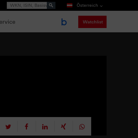
Suche
Österreich
ervice
Watchlist
tweet
teilen
mitteilen
teilen
teilen