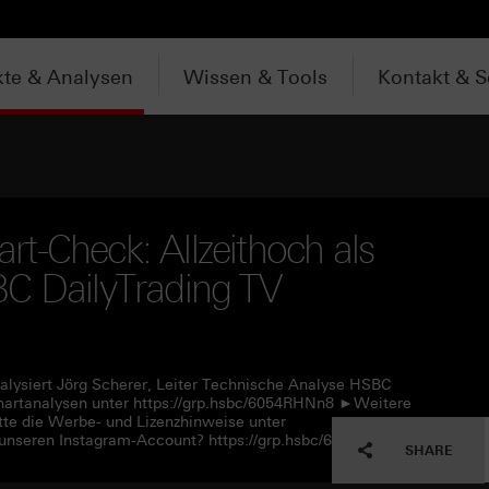
te & Analysen
Wissen & Tools
Kontakt & S
t-Check: Allzeithoch als
BC DailyTrading TV
alysiert Jörg Scherer, Leiter Technische Analyse HSBC
artanalysen unter https://grp.hsbc/6054RHNn8 ►Weitere
tte die Werbe- und Lizenzhinweise unter
unseren Instagram-Account? https://grp.hsbc/6057RHNn1
SHARE