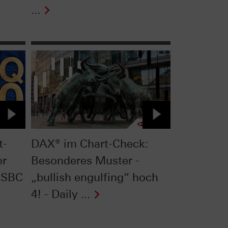
...
t-
DAX® im Chart-Check:
er
Besonderes Muster -
HSBC
„bullish engulfing“ hoch
4! - Daily ...