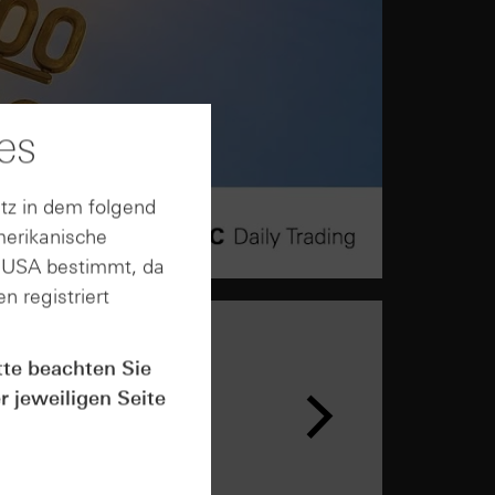
es
tz in dem folgend
merikanische
n USA bestimmt, da
n registriert
tte beachten Sie
r jeweiligen Seite