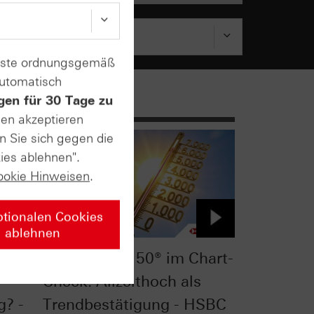
enste ordnungsgemäß
automatisch
gen für 30 Tage zu
sen akzeptieren
n Sie sich gegen die
ies ablehnen".
ookie Hinweisen
.
ptionalen Cookies
ablehnen
t-
Euro STOXX 50® im Chart-
Check: Allzeithoch als
g? -
Trendbestätigung - HSBC