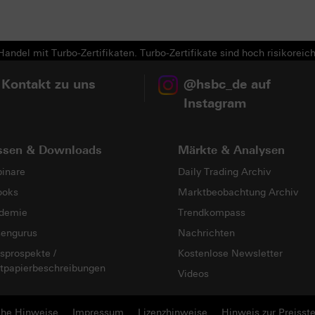
andel mit Turbo-Zertifikaten. Turbo-Zertifikate sind hoch risikoreich
 Kontakt zu uns
@hsbc_de auf
Instagram
ssen & Downloads
Märkte & Analysen
inare
Daily Trading Archiv
ooks
Marktbeobachtung Archiv
demie
Trendkompass
sengurus
Nachrichten
sprospekte /
Kostenlose Newsletter
tpapierbeschreibungen
Videos
che Hinweise
Impressum
Lizenzhinweise
Hinweis zur Preisste