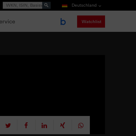
Suche
Deutschland
ervice
Watchlist
tweet
teilen
mitteilen
teilen
teilen