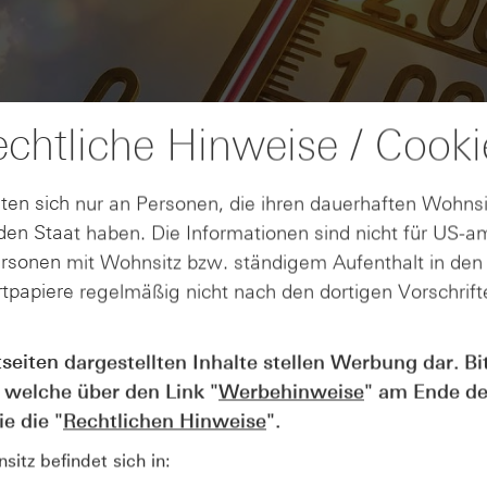
chtliche Hinweise / Cooki
ten sich nur an Personen, die ihren dauerhaften Wohnsi
en Staat haben. Die Informationen sind nicht für US-a
ersonen mit Wohnsitz bzw. ständigem Aufenthalt in de
tpapiere regelmäßig nicht nach den dortigen Vorschrifte
AUGUST
tseiten dargestellten Inhalte stellen Werbung dar. Bi
Wie lange bleibt der DAX® in
07
 welche über den Link "
Werbehinweise
" am Ende de
Rekordlaune? - ntv Zertifikate
07.08.26
e die "
Rechtlichen Hinweise
".
itz befindet sich in: