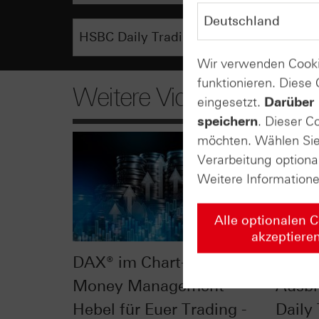
Wir verwenden Cooki
funktionieren. Diese
Weitere Videos
eingesetzt.
Darüber 
speichern
. Dieser C
möchten. Wählen Sie 
Verarbeitung optiona
Weitere Information
Alle optionalen 
akzeptiere
DAX® im Chart-Check:
DAX® 
Money Management -
Ausbr
Hebel für Euer Trading -
Daily