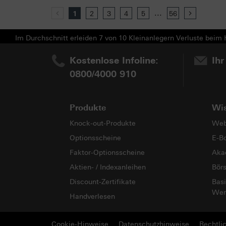
...
Previous
1
2
3
4
5
56
Next
Im Durchschnitt erleiden 7 von 10 Kleinanlegern Verluste beim H
Kostenlose Infoline:
Ihr
0800/4000 910
Produkte
Wi
Knock-out-Produkte
Web
Optionsscheine
E-B
Faktor-Optionsscheine
Aka
Aktien- / Indexanleihen
Bör
Discount-Zertifikate
Basi
Wer
Handverlesen
Cookie-Hinweise
Datenschutzhinweise
Rechtli