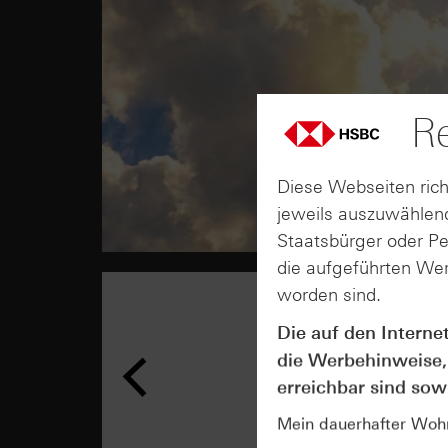
Re
Diese Webseiten rich
jeweils auszuwählend
Staatsbürger oder P
die aufgeführten Wer
worden sind.
Die auf den Interne
die Werbehinweise,
erreichbar sind sowi
Mein dauerhafter Wohns