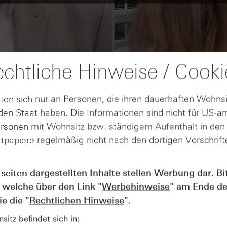
chtliche Hinweise / Cooki
ten sich nur an Personen, die ihren dauerhaften Wohnsi
en Staat haben. Die Informationen sind nicht für US-a
ersonen mit Wohnsitz bzw. ständigem Aufenthalt in de
tpapiere regelmäßig nicht nach den dortigen Vorschrifte
tseiten dargestellten Inhalte stellen Werbung dar. Bi
AUGUST
Der Blick ins Kleingedruckte: Koste
04
 welche über den Link "
Werbehinweise
" am Ende de
Kündigungen bei Derivaten - Webin
e die "
Rechtlichen Hinweise
".
vom 04.08.2026
itz befindet sich in: