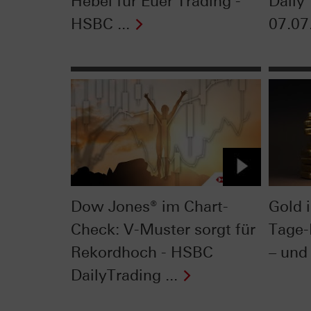
Hebel für Euer Trading -
Daily
HSBC ...
07.07
Dow Jones® im Chart-
Gold 
Check: V-Muster sorgt für
Tage-
Rekordhoch - HSBC
– und 
DailyTrading ...