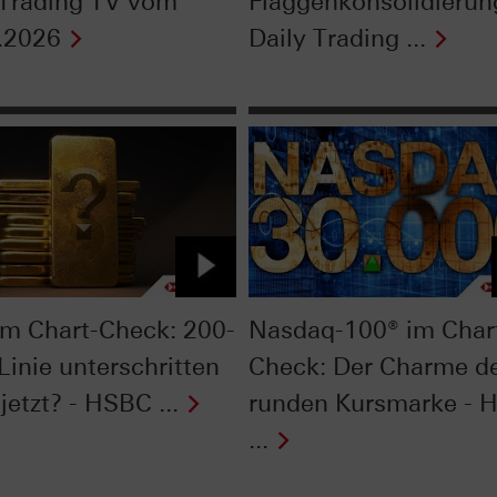
 Trading TV vom
Flaggenkonsolidierun
.2026
Daily Trading ...
im Chart-Check: 200-
Nasdaq-100® im Char
Linie unterschritten
Check: Der Charme d
jetzt? - HSBC ...
runden Kursmarke - 
...