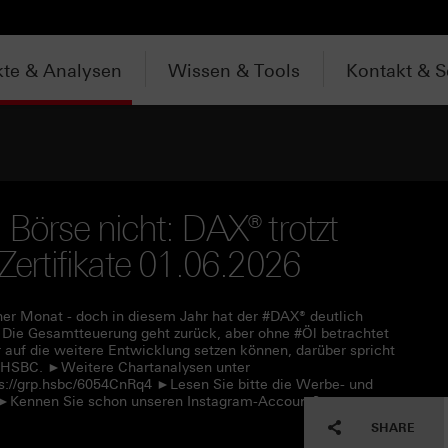
te & Analysen
Wissen & Tools
Kontakt & S
 Börse nicht: DAX® trotzt
 Zertifikate 01.06.2026
her Monat - doch in diesem Jahr hat der #DAX® deutlich
n: Die Gesamtteuerung geht zurück, aber ohne #Öl betrachtet
r auf die weitere Entwicklung setzen können, darüber spricht
r #HSBC. ►Weitere Chartanalysen unter
s://grp.hsbc/6054CnRq4 ►Lesen Sie bitte die Werbe- und
f ►Kennen Sie schon unseren Instagram-Account?
SHARE