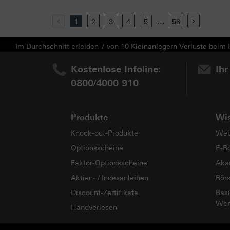
...
Previous
1
2
3
4
5
56
Next
Im Durchschnitt erleiden 7 von 10 Kleinanlegern Verluste beim H
Kostenlose Infoline:
Ihr
0800/4000 910
Produkte
Wi
Knock-out-Produkte
Web
Optionsscheine
E-B
Faktor-Optionsscheine
Aka
Aktien- / Indexanleihen
Bör
Discount-Zertifikate
Basi
Wer
Handverlesen