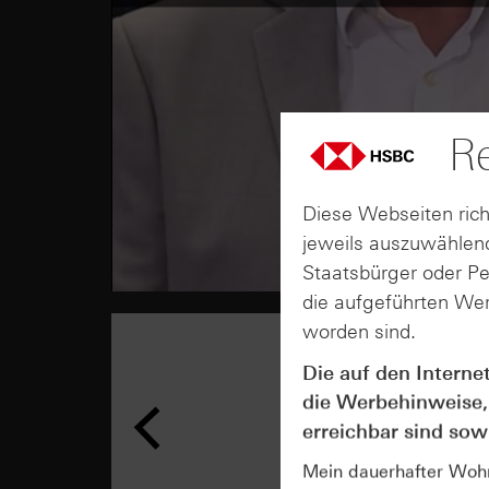
Re
Diese Webseiten rich
jeweils auszuwählend
Staatsbürger oder P
die aufgeführten Wer
worden sind.
Die auf den Interne
die Werbehinweise,
erreichbar sind sowi
Mein dauerhafter Wohns