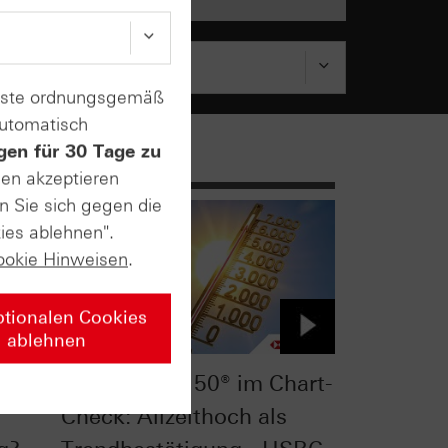
enste ordnungsgemäß
automatisch
gen für 30 Tage zu
sen akzeptieren
n Sie sich gegen die
ies ablehnen".
ookie Hinweisen
.
ptionalen Cookies
ablehnen
t-
Euro STOXX 50® im Chart-
Check: Allzeithoch als