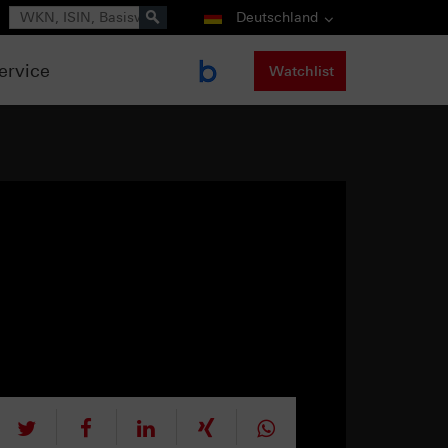
Suche
Deutschland
ervice
Watchlist
tweet
teilen
mitteilen
teilen
teilen