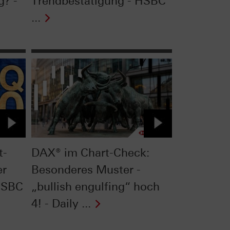
g? -
Trendbestätigung - HSBC
...
t-
DAX® im Chart-Check:
er
Besonderes Muster -
HSBC
„bullish engulfing“ hoch
4! - Daily ...