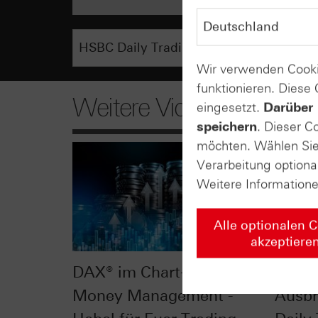
Wir verwenden Cooki
funktionieren. Diese
Weitere Videos
eingesetzt.
Darüber 
speichern
. Dieser C
möchten. Wählen Sie 
Verarbeitung optiona
Weitere Information
Alle optionalen 
akzeptiere
DAX® im Chart-Check:
DAX® 
Money Management -
Ausbr