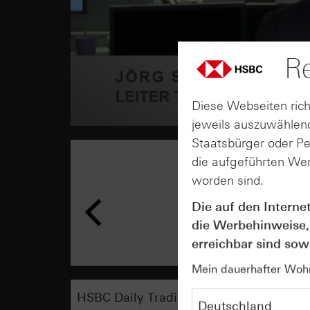
Re
Diese Webseiten rich
jeweils auszuwählend
Staatsbürger oder P
die aufgeführten Wer
worden sind.
Die auf den Interne
die Werbehinweise,
erreichbar sind sowi
Mein dauerhafter Wohns