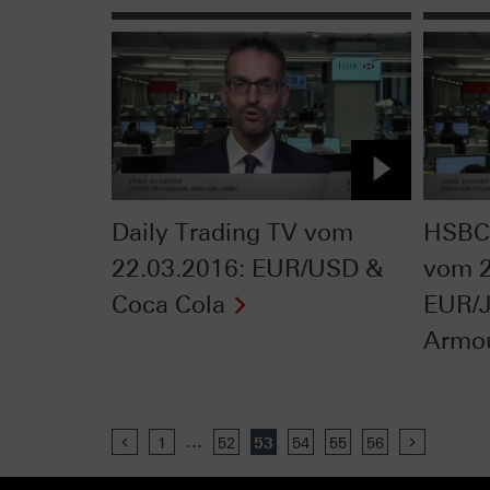
Daily Trading TV vom
HSBC 
22.03.2016: EUR/USD &
vom 2
Coca Cola
EUR/J
Armo
...
Previous
1
52
53
54
55
56
Next