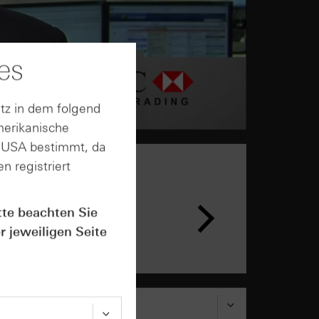
es
tz in dem folgend
merikanische
n USA bestimmt, da
n registriert
tte beachten Sie
r jeweiligen Seite