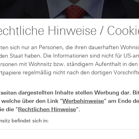
chtliche Hinweise / Cooki
ten sich nur an Personen, die ihren dauerhaften Wohnsi
en Staat haben. Die Informationen sind nicht für US-a
ersonen mit Wohnsitz bzw. ständigem Aufenthalt in de
tpapiere regelmäßig nicht nach den dortigen Vorschrifte
AUGUST
Wie lange bleibt der DAX® in
07
Rekordlaune? - ntv Zertifikate
tseiten dargestellten Inhalte stellen Werbung dar. Bi
07.08.26
 welche über den Link "
Werbehinweise
" am Ende de
e die "
Rechtlichen Hinweise
".
itz befindet sich in: