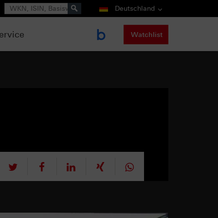
Suche
Deutschland
ervice
Watchlist
tweet
teilen
mitteilen
teilen
teilen