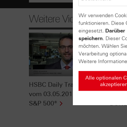
Wir verwenden Cooki
Weitere Videos
funktionieren. Diese
eingesetzt.
Darüber 
speichern
. Dieser C
möchten. Wählen Sie 
Verarbeitung optiona
Weitere Information
Alle optionalen 
HSBC Daily Trading TV
HSBC 
akzeptiere
vom 03.05.2016: Gold &
vom 2
S&P 500®
BUND-