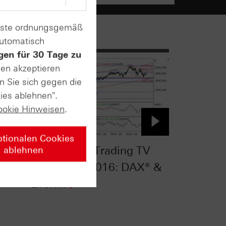
enste ordnungsgemäß
automatisch
gen für 30 Tage zu
sen akzeptieren
n Sie sich gegen die
ies ablehnen".
ookie Hinweisen
.
ptionalen Cookies
TV
HSBC Daily Trading TV
ablehnen
®,
vom 12.04.2016: DAX® &
Evonik