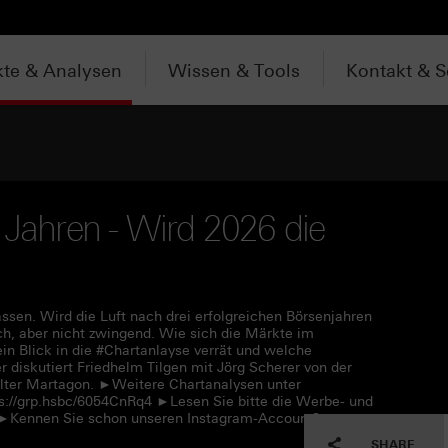
te & Analysen
Wissen & Tools
Kontakt & S
 Jahren - Wird 2026 die
sen. Wird die Luft nach drei erfolgreichen Börsenjahren
ch, aber nicht zwingend. Wie sich die Märkte im
 Blick in die #Chartanlayse verrät und welche
r diskutiert Friedhelm Tilgen mit Jörg Scherer von der
er Martagon. ►Weitere Chartanalysen unter
s://grp.hsbc/6054CnRq4 ►Lesen Sie bitte die Werbe- und
f ►Kennen Sie schon unseren Instagram-Account?
SHARE