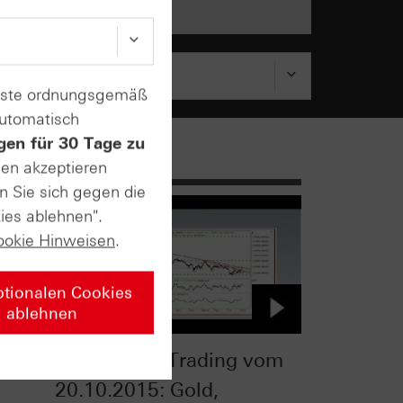
enste ordnungsgemäß
automatisch
gen für 30 Tage zu
sen akzeptieren
n Sie sich gegen die
ies ablehnen".
ookie Hinweisen
.
ptionalen Cookies
ablehnen
TV
HSBC Daily Trading vom
20.10.2015: Gold,