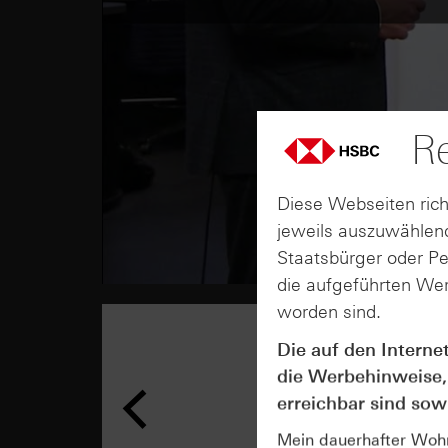
Re
Diese Webseiten rich
jeweils auszuwählend
Staatsbürger oder P
die aufgeführten Wer
worden sind.
Die auf den Interne
die Werbehinweise,
erreichbar sind sowi
Mein dauerhafter Wohns