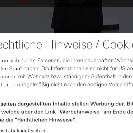
chtliche Hinweise / Cooki
ten sich nur an Personen, die ihren dauerhaften Wohnsi
en Staat haben. Die Informationen sind nicht für US-a
ersonen mit Wohnsitz bzw. ständigem Aufenthalt in de
tpapiere regelmäßig nicht nach den dortigen Vorschrifte
tseiten dargestellten Inhalte stellen Werbung dar. Bi
AUGUST
 welche über den Link "
Werbehinweise
" am Ende de
Der Blick ins Kleingedruckte: Koste
04
Kündigungen bei Derivaten - Webin
e die "
Rechtlichen Hinweise
".
vom 04.08.2026
itz befindet sich in: