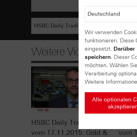
Wir verwenden Cooki
funktionieren. Diese
Weitere Videos
eingesetzt.
Darüber 
speichern
. Dieser C
möchten. Wählen Sie 
Verarbeitung optiona
Weitere Information
Alle optionalen 
akzeptiere
HSBC Daily Trading TV
HSBC 
vom 17.11.2015: Gold &
vom 1