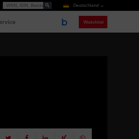
Suche
Deutschland
ervice
Watchlist
tweet
teilen
mitteilen
teilen
teilen