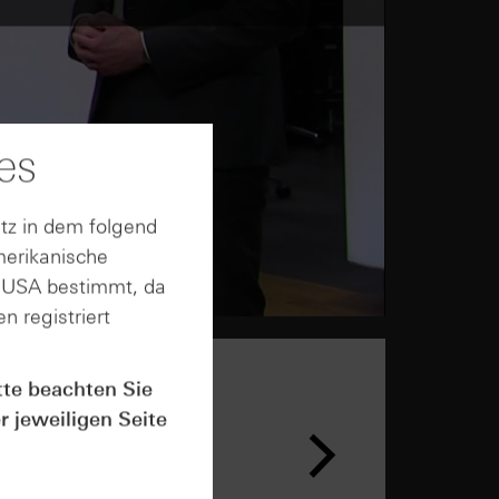
es
tz in dem folgend
merikanische
n USA bestimmt, da
n registriert
tte beachten Sie
r jeweiligen Seite
n &
ar