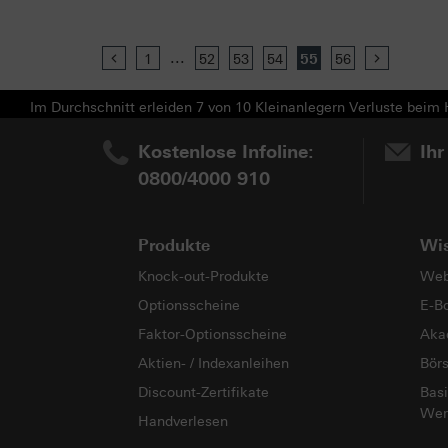
...
Previous
1
52
53
54
55
56
Next
Im Durchschnitt erleiden 7 von 10 Kleinanlegern Verluste beim H
Kostenlose Infoline:
Ihr
0800/4000 910
Produkte
Wi
Knock-out-Produkte
Web
Optionsscheine
E-B
Faktor-Optionsscheine
Aka
Aktien- / Indexanleihen
Bör
Discount-Zertifikate
Basi
Wer
Handverlesen