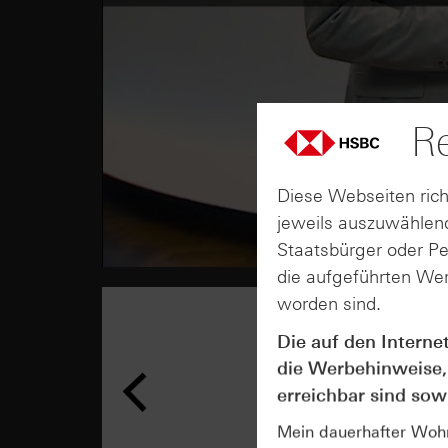
Re
Diese Webseiten rich
jeweils auszuwählend
Staatsbürger oder P
die aufgeführten Wer
worden sind.
Die auf den Interne
die Werbehinweise,
erreichbar sind sowi
Mein dauerhafter Wohns