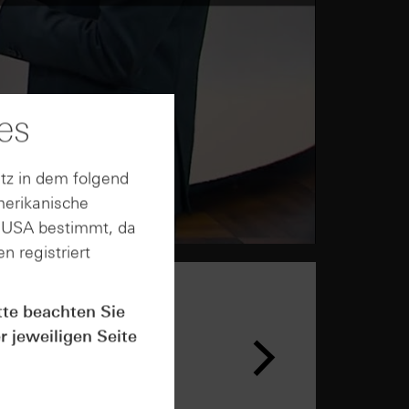
es
tz in dem folgend
merikanische
n USA bestimmt, da
n registriert
tte beachten Sie
r jeweiligen Seite