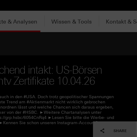
te & Analysen
Wissen & Tools
Kontakt & S
schend intakt: US-Börsen
tv Zertifikate 10.04.26
 auch in den #USA. Doch trotz geopolitischer Spannungen
ete Trend am #Aktienmarkt nicht wirklich gebrochen
nordnen lässt und welche Chancen sich daraus ergeben,
Köker von der #HSBC. ►Weitere Chartanalysen unter
s://grp.hsbc/6054CnRq4 ►Lesen Sie bitte die Werbe- und
f ►Kennen Sie schon unseren Instagram-Account?
SHARE