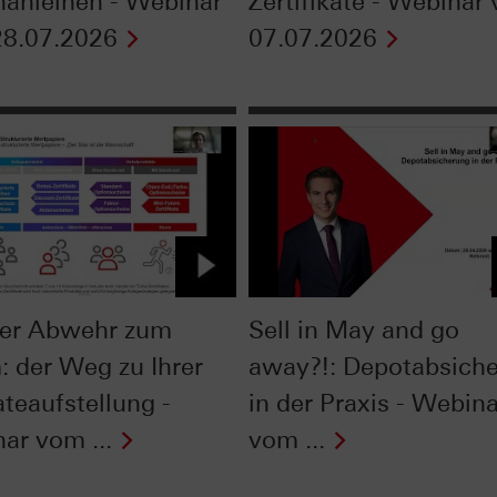
nanleihen - Webinar
Zertifikate - Webinar
8.07.2026
07.07.2026
er Abwehr zum
Sell in May and go
: der Weg zu Ihrer
away?!: Depotabsich
ateaufstellung -
in der Praxis - Webina
ar vom ...
vom ...