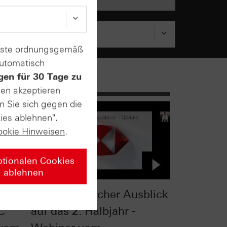
enste ordnungsgemäß
automatisch
gen für 30 Tage zu
sen akzeptieren
n Sie sich gegen die
ies ablehnen".
ookie Hinweisen
.
ptionalen Cookies
ablehnen
 -
Charttechnischer Ausblick
C
auf das 2. Halbjahr -