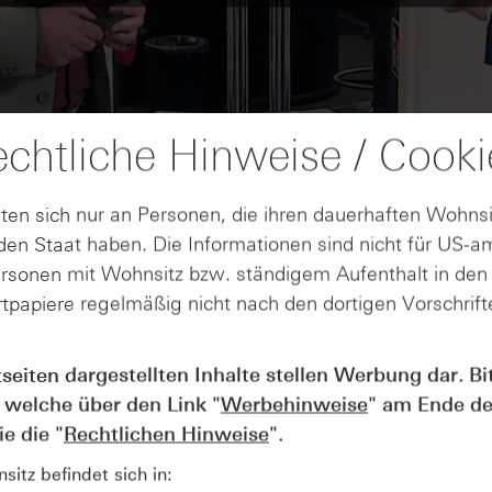
chtliche Hinweise / Cooki
ten sich nur an Personen, die ihren dauerhaften Wohnsi
en Staat haben. Die Informationen sind nicht für US-a
ersonen mit Wohnsitz bzw. ständigem Aufenthalt in de
tpapiere regelmäßig nicht nach den dortigen Vorschrifte
tseiten dargestellten Inhalte stellen Werbung dar. Bi
AUGUST
Wie lange bleibt der DAX® in
07
 welche über den Link "
Werbehinweise
" am Ende de
Rekordlaune? - ntv Zertifikate
e die "
Rechtlichen Hinweise
".
07.08.26
itz befindet sich in: