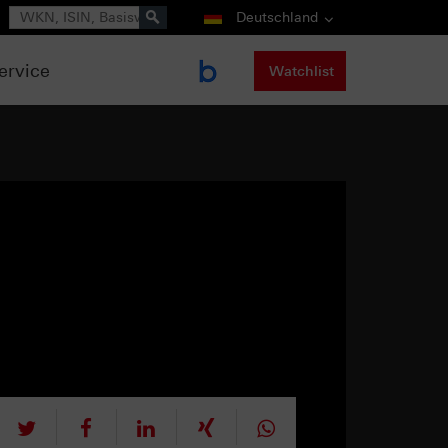
Suche
Deutschland
ervice
Watchlist
tweet
teilen
mitteilen
teilen
teilen