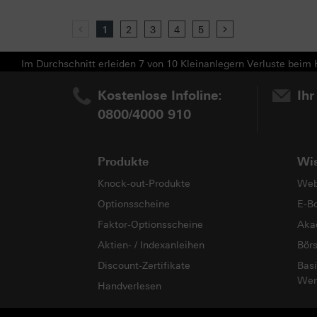
Previous
1
2
3
4
5
Next
Im Durchschnitt erleiden 7 von 10 Kleinanlegern Verluste beim H
Kostenlose Infoline:
Ihr
0800/4000 910
Produkte
Wi
Knock-out-Produkte
Web
Optionsscheine
E-B
Faktor-Optionsscheine
Aka
Aktien- / Indexanleihen
Bör
Discount-Zertifikate
Basi
Wer
Handverlesen