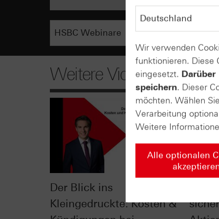
Wir verwenden Cooki
funktionieren. Diese
Weitere Videos
eingesetzt.
Darüber 
speichern
. Dieser C
möchten. Wählen Sie 
Verarbeitung optiona
Weitere Information
Alle optionalen 
akzeptiere
Der Blick ins
Check
Kleingedruckte: Kosten &
siche