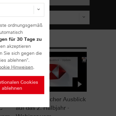
enste ordnungsgemäß
automatisch
gen für 30 Tage zu
sen akzeptieren
n Sie sich gegen die
ies ablehnen".
ookie Hinweisen
.
ptionalen Cookies
ablehnen
 -
Charttechnischer Ausblick
C
auf das 2. Halbjahr -