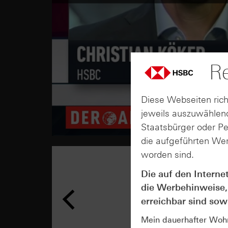
Re
Diese Webseiten rich
jeweils auszuwählend
Staatsbürger oder P
die aufgeführten Wer
worden sind.
Die auf den Interne
die Werbehinweise,
erreichbar sind sowi
Mein dauerhafter Wohns