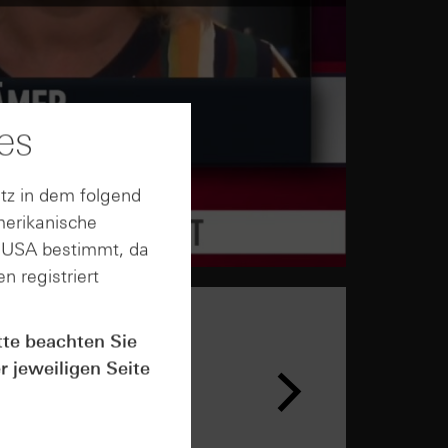
es
tz in dem folgend
merikanische
n USA bestimmt, da
n registriert
tte beachten Sie
r jeweiligen Seite