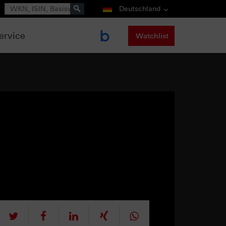
Suche
Deutschland
ervice
Watchlist
tweet
teilen
mitteilen
teilen
teilen