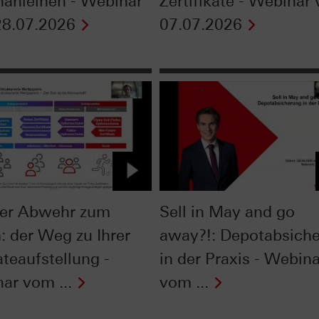
nanleihen - Webinar
Zertifikate - Webinar
8.07.2026
07.07.2026
er Abwehr zum
Sell in May and go
: der Weg zu Ihrer
away?!: Depotabsich
ateaufstellung -
in der Praxis - Webina
ar vom ...
vom ...