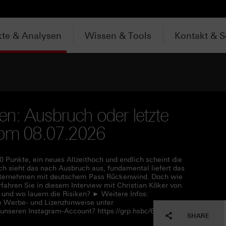
te & Analysen
Wissen & Tools
Kontakt & S
n: Ausbruch oder letzte
 vom 08.07.2026
0 Punkte, ein neues Allzeithoch und endlich scheint die
h sieht das nach Ausbruch aus, fundamental liefert das
 Unternehmen mit deutschem Pass Rückenwind. Doch wie
erfahren Sie in diesem Interview mit Christian Köker von
 und wo lauern die Risiken? ► Weitere Infos:
e Werbe- und Lizenzhinweise unter
 unseren Instagram-Account? https://grp.hsbc/6050q4HQC
SHARE