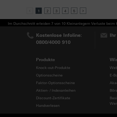
Previous
1
2
3
4
5
Next
Im Durchschnitt erleiden 7 von 10 Kleinanlegern Verluste beim H
Kostenlose Infoline:
Ihr
0800/4000 910
Produkte
Wi
Knock-out-Produkte
Web
Optionsscheine
E-B
Faktor-Optionsscheine
Aka
Aktien- / Indexanleihen
Bör
Discount-Zertifikate
Basi
Wer
Handverlesen