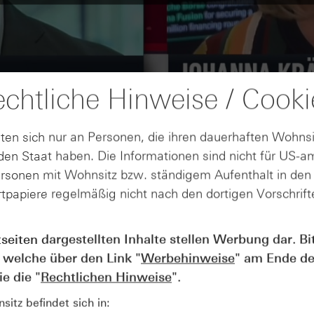
chtliche Hinweise / Cooki
ten sich nur an Personen, die ihren dauerhaften Wohnsi
en Staat haben. Die Informationen sind nicht für US-a
ersonen mit Wohnsitz bzw. ständigem Aufenthalt in de
tpapiere regelmäßig nicht nach den dortigen Vorschrifte
tseiten dargestellten Inhalte stellen Werbung dar. Bi
AUGUST
Wie lange bleibt der DAX® in
07
 welche über den Link "
Werbehinweise
" am Ende de
Rekordlaune? - ntv Zertifikate
e die "
Rechtlichen Hinweise
".
07.08.26
itz befindet sich in: