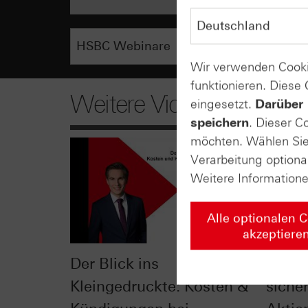
Wir verwenden Cooki
funktionieren. Diese
Weitere Videos
eingesetzt.
Darüber 
speichern
. Dieser C
möchten. Wählen Sie 
Verarbeitung optiona
Weitere Information
Alle optionalen 
akzeptiere
Der Blick ins
Check
Kleingedruckte: Kosten &
siche