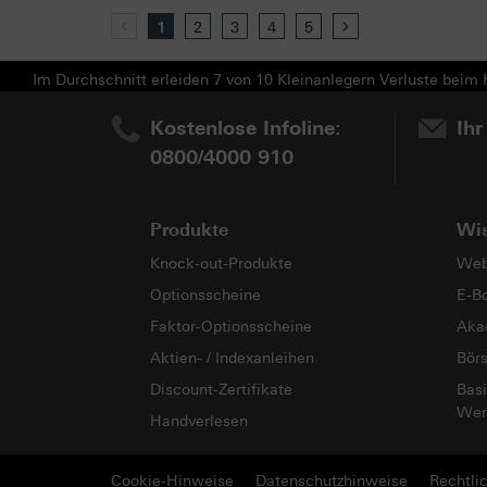
Previous
1
2
3
4
5
Next
Im Durchschnitt erleiden 7 von 10 Kleinanlegern Verluste beim H
Kostenlose Infoline:
Ihr
0800/4000 910
Produkte
Wi
Knock-out-Produkte
Web
Optionsscheine
E-B
Faktor-Optionsscheine
Aka
Aktien- / Indexanleihen
Bör
Discount-Zertifikate
Basi
Wer
Handverlesen
Cookie-Hinweise
Datenschutzhinweise
Rechtli