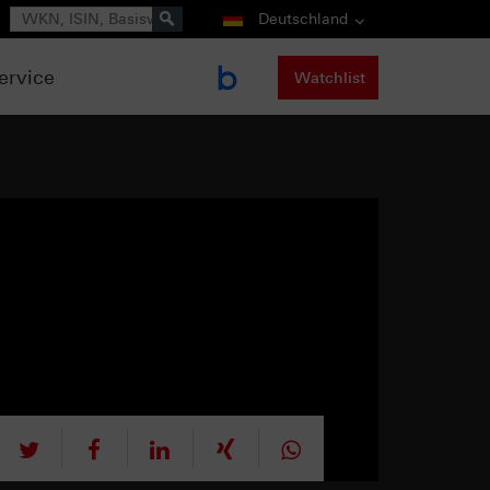
Suche
Deutschland
ervice
Watchlist
tweet
teilen
mitteilen
teilen
teilen