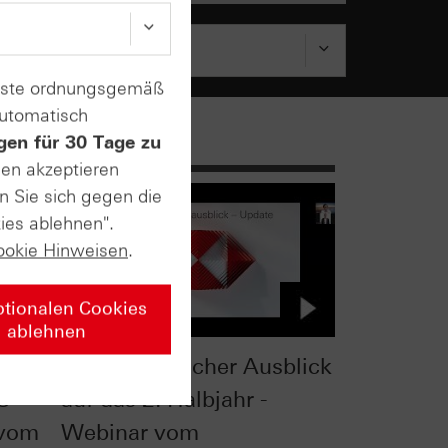
enste ordnungsgemäß
automatisch
gen für 30 Tage zu
sen akzeptieren
n Sie sich gegen die
ies ablehnen".
ookie Hinweisen
.
ptionalen Cookies
ablehnen
 -
Charttechnischer Ausblick
C
auf das 2. Halbjahr -
 vom
Webinar vom