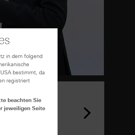
es
tz in dem folgend
merikanische
n USA bestimmt, da
n registriert
tte beachten Sie
r jeweiligen Seite