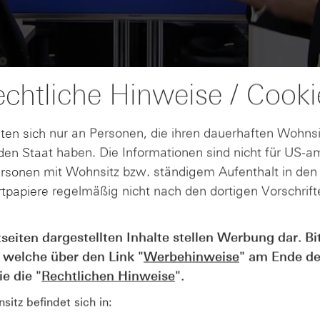
chtliche Hinweise / Cooki
ten sich nur an Personen, die ihren dauerhaften Wohnsi
en Staat haben. Die Informationen sind nicht für US-a
ersonen mit Wohnsitz bzw. ständigem Aufenthalt in de
tpapiere regelmäßig nicht nach den dortigen Vorschrifte
AUGUST
tseiten dargestellten Inhalte stellen Werbung dar. Bi
Wie lange bleibt der DAX® in
07
 welche über den Link "
Werbehinweise
" am Ende de
Rekordlaune? - ntv Zertifikate
07.08.26
e die "
Rechtlichen Hinweise
".
itz befindet sich in: