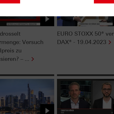
drosselt
EURO STOXX 50® ver
rmenge: Versuch
DAX® - 19.04.2023
lpreis zu
isieren? – ...