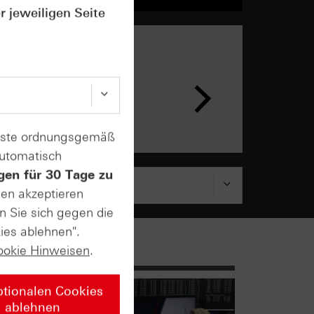
r jeweiligen Seite
enste ordnungsgemäß
automatisch
gen für 30 Tage zu
sen akzeptieren
n Sie sich gegen die
ies ablehnen".
ookie Hinweisen
.
ptionalen Cookies
ablehnen