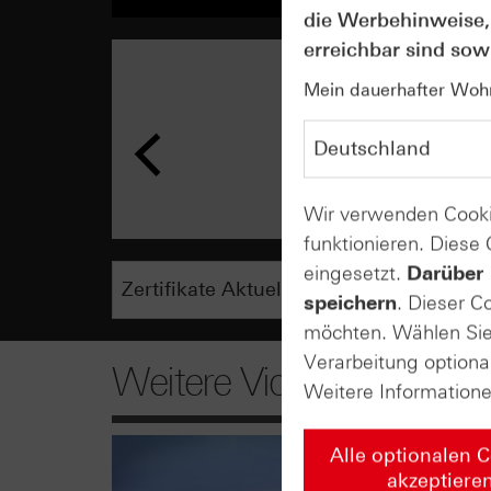
die Werbehinweise,
erreichbar sind sowi
Mein dauerhafter Wohns
Wir verwenden Cooki
funktionieren. Diese
eingesetzt.
Darüber 
speichern
. Dieser C
möchten. Wählen Sie 
Verarbeitung optiona
Weitere Videos
Weitere Information
Alle optionalen 
akzeptiere