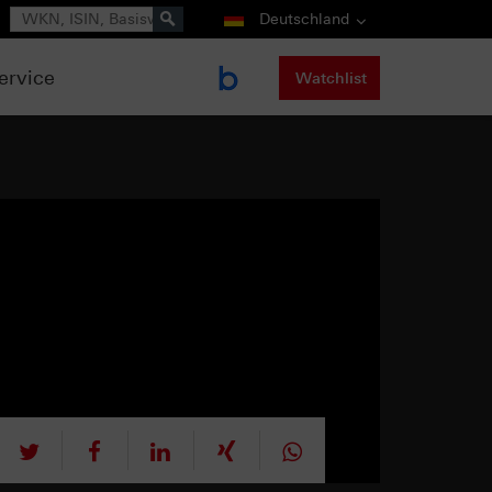
Suche
Deutschland
ervice
Watchlist
tweet
teilen
mitteilen
teilen
teilen