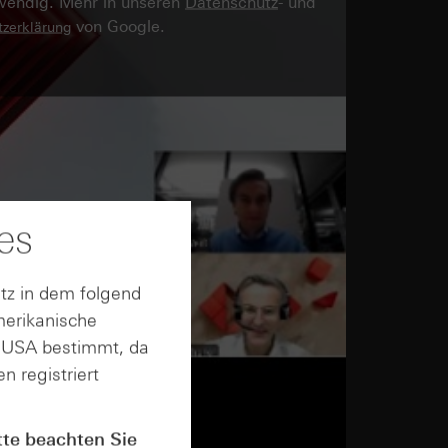
twendig. Mehr in unseren
Datenschutz
- und
von Google.
zerklärung
es
tz in dem folgend
merikanische
n USA bestimmt, da
n registriert
tte beachten Sie