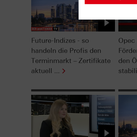
Future-Indizes - so
Opec 
handeln die Profis den
Förde
Terminmarkt – Zertifikate
den Ö
aktuell ...
stabil