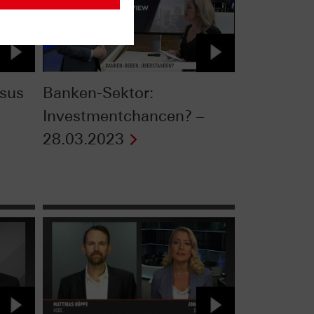
sus
Banken-Sektor:
Investmentchancen? –
28.03.2023