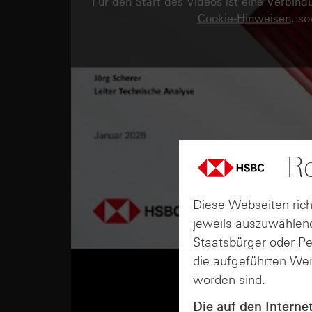
Für den Start des Videos ist eine Verbi
Cookie-Hinweisen
, s
Re
Diese Webseiten rich
jeweils auszuwählend
Staatsbürger oder P
die aufgeführten Wer
worden sind.
Die auf den Interne