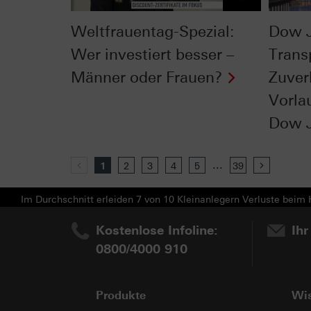
Weltfrauentag-Spezial:
Dow 
Wer investiert besser –
Trans
Männer oder Frauen?
Zuver
Vorla
Dow 
...
Previous
1
2
3
4
5
39
Next
Im Durchschnitt erleiden 7 von 10 Kleinanlegern Verluste beim H
Kostenlose Infoline:
Ihr
0800/4000 910
Produkte
Wi