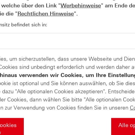
 welche über den Link "
Werbehinweise
" am Ende de
e die "
Rechtlichen Hinweise
".
itz befindet sich in:
AUGUST
Wie lange bleibt der DAX® in
07
Rekordlaune? - ntv Zertifikate
07.08.26
es, um sicherzustellen, dass unsere Webseite und Di
 Cookies sind unbedingt erforderlich und werden daher 
hinaus verwenden wir Cookies, um Ihre Einstellun
ookie ist optional und Sie können auswählen, ob Sie die
dazu "Alle optionalen Cookies akzeptieren". Entscheide
ler Cookies, dann wählen Sie bitte "Alle optionalen Cook
en zur Verwendung von Cookies finden Sie in unseren
C
Cookies
Alle o
n