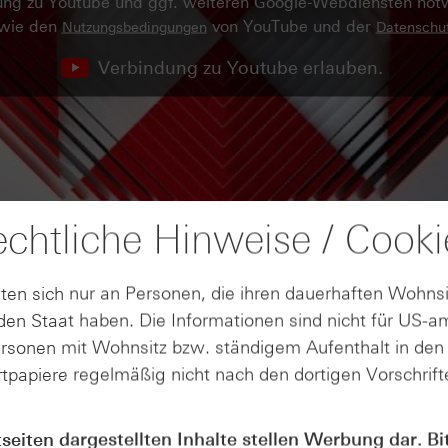
ndung zu Youtube und ggf. weiteren Google-Webdiensten no
owie den
von YouTube und der
Nutzungsbedingungen
Datenschut
Verbindung zu Youtube erlauben.
chtliche Hinweise / Cooki
ten sich nur an Personen, die ihren dauerhaften Wohnsi
en Staat haben. Die Informationen sind nicht für US-a
ersonen mit Wohnsitz bzw. ständigem Aufenthalt in de
tpapiere regelmäßig nicht nach den dortigen Vorschrifte
tseiten dargestellten Inhalte stellen Werbung dar. Bi