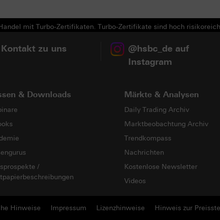
andel mit Turbo-Zertifikaten. Turbo-Zertifikate sind hoch risikoreich
 Kontakt zu uns
@hsbc_de auf
Instagram
ssen & Downloads
Märkte & Analysen
inare
Daily Trading Archiv
ooks
Marktbeobachtung Archiv
demie
Trendkompass
sengurus
Nachrichten
sprospekte /
Kostenlose Newsletter
tpapierbeschreibungen
Videos
che Hinweise
Impressum
Lizenzhinweise
Hinweis zur Preisste