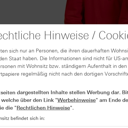
chtliche Hinweise / Cooki
ten sich nur an Personen, die ihren dauerhaften Wohnsi
en Staat haben. Die Informationen sind nicht für US-a
ersonen mit Wohnsitz bzw. ständigem Aufenthalt in de
tpapiere regelmäßig nicht nach den dortigen Vorschrifte
AUGUST
tseiten dargestellten Inhalte stellen Werbung dar. Bi
Wie lange bleibt der DAX® in
07
Rekordlaune? - ntv Zertifikate
 welche über den Link "
Werbehinweise
" am Ende de
07.08.26
e die "
Rechtlichen Hinweise
".
itz befindet sich in: