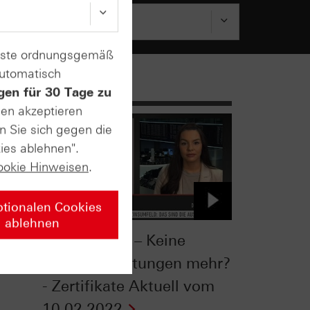
enste ordnungsgemäß
automatisch
gen für 30 Tage zu
sen akzeptieren
n Sie sich gegen die
ies ablehnen".
ookie Hinweisen
.
ptionalen Cookies
ablehnen
Aktienmarkt – Keine
om
hohen Erwartungen mehr?
- Zertifikate Aktuell vom
10.02.2022