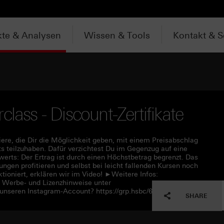
te & Analysen
Wissen & Tools
Kontakt & S
lass - Discount-Zertifikate
iere, die Dir die Möglichkeit geben, mit einem Preisabschlag
s teilzuhaben. Dafür verzichtest Du im Gegenzug auf eine
erts: Der Ertrag ist durch einen Höchstbetrag begrenzt. Das
gen profitieren und selbst bei leicht fallenden Kursen noch
ktioniert, erklären wir im Video! ►Weitere Infos:
e Werbe- und Lizenzhinweise unter
unseren Instagram-Account? https://grp.hsbc/6058ONO0i
SHARE