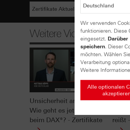
Wir verwenden Cooki
funktionieren. Diese
Weitere Videos
eingesetzt.
Darüber 
speichern
. Dieser C
möchten. Wählen Sie 
Verarbeitung optiona
Weitere Information
Alle optionalen 
akzeptiere
Unsicherheit am Markt:
DAX®:
Wie geht es jetzt weiter
die 1
beim DAX®? - Zertifikate
reißt 
...
...