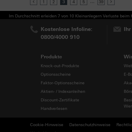
...
Previous
1
2
3
4
5
39
Next
Im Durchschnitt erleiden 7 von 10 Kleinanlegern Verluste beim H
Kostenlose Infoline:
Ihr
0800/4000 910
Produkte
Wi
Knock-out-Produkte
Web
Optionsscheine
E-B
Faktor-Optionsscheine
Aka
Aktien- / Indexanleihen
Bör
Discount-Zertifikate
Basi
Wer
Handverlesen
Cookie-Hinweise
Datenschutzhinweise
Rechtli