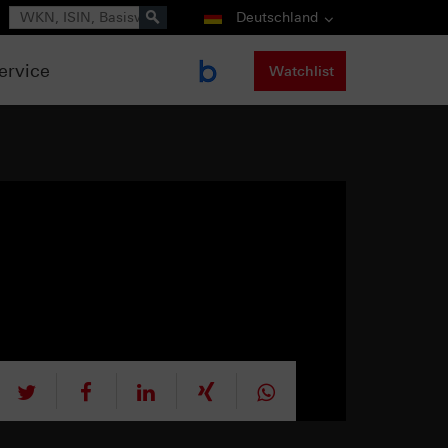
Suche
Deutschland
ervice
Watchlist
tweet
teilen
mitteilen
teilen
teilen