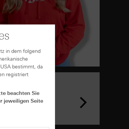
es
tz in dem folgend
merikanische
n USA bestimmt, da
n registriert
tte beachten Sie
r jeweiligen Seite