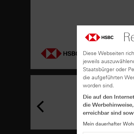
Re
Diese Webseiten rich
jeweils auszuwählend
Staatsbürger oder P
die aufgeführten Wer
worden sind.
Die auf den Interne
die Werbehinweise,
erreichbar sind sowi
Mein dauerhafter Wohns