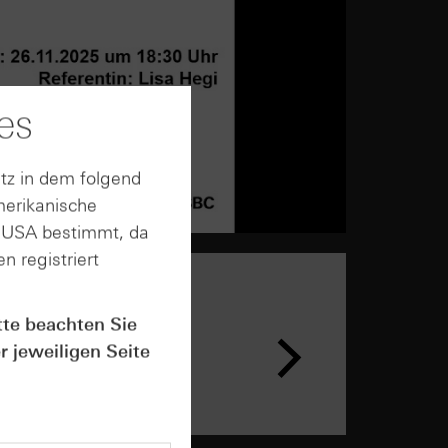
es
tz in dem folgend
merikanische
n USA bestimmt, da
n registriert
tte beachten Sie
n &
ar
r jeweiligen Seite