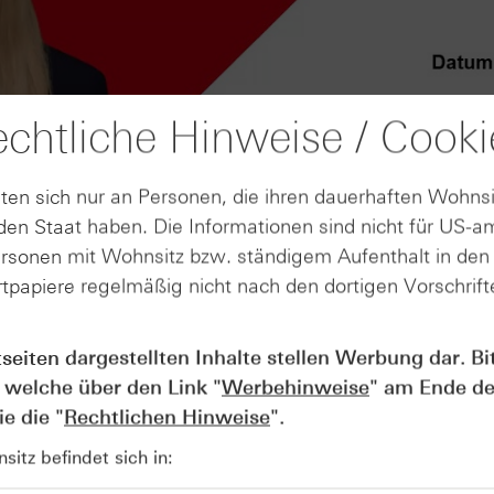
chtliche Hinweise / Cooki
ten sich nur an Personen, die ihren dauerhaften Wohnsi
en Staat haben. Die Informationen sind nicht für US-a
ersonen mit Wohnsitz bzw. ständigem Aufenthalt in de
tpapiere regelmäßig nicht nach den dortigen Vorschrifte
AUGUST
tseiten dargestellten Inhalte stellen Werbung dar. Bi
Der Blick ins Kleingedruckte: Koste
04
Kündigungen bei Derivaten - Webin
 welche über den Link "
Werbehinweise
" am Ende de
vom 04.08.2026
e die "
Rechtlichen Hinweise
".
itz befindet sich in: