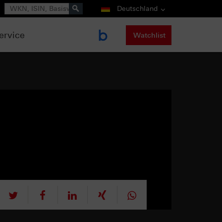
Suche
Deutschland
ervice
Watchlist
tweet
teilen
mitteilen
teilen
teilen