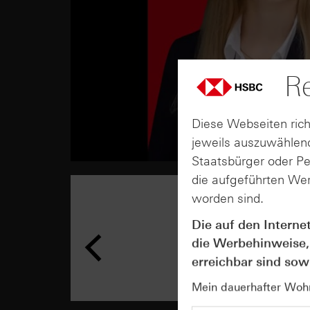
Re
Diese Webseiten rich
jeweils auszuwählend
Staatsbürger oder P
die aufgeführten Wer
worden sind.
Die auf den Interne
die Werbehinweise,
erreichbar sind sowi
Mein dauerhafter Wohns