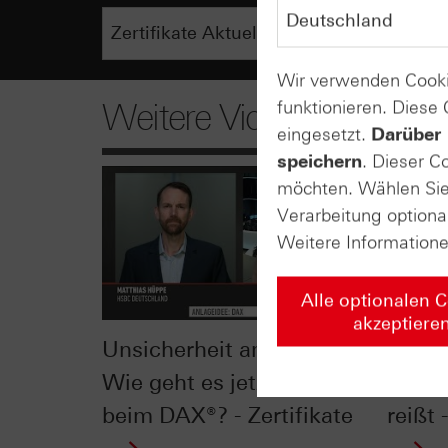
Wir verwenden Cooki
funktionieren. Diese
Weitere Videos
eingesetzt.
Darüber 
speichern
. Dieser C
möchten. Wählen Sie 
Verarbeitung optiona
Weitere Information
Alle optionalen 
akzeptiere
Unsicherheit am Markt:
DAX®:
Wie geht es jetzt weiter
die 1
beim DAX®? - Zertifikate
reißt 