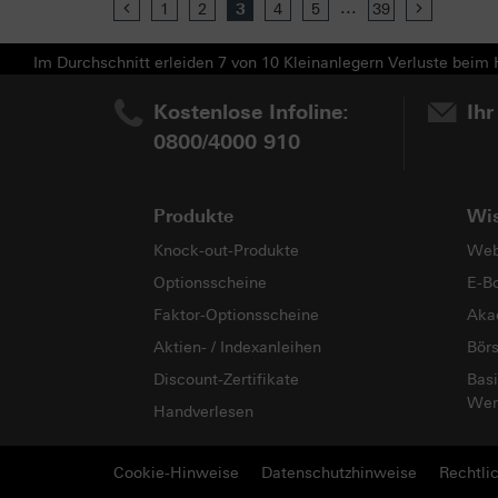
...
Previous
1
2
3
4
5
39
Next
Im Durchschnitt erleiden 7 von 10 Kleinanlegern Verluste beim H
Kostenlose Infoline:
Ihr
0800/4000 910
Produkte
Wi
Knock-out-Produkte
Web
Optionsscheine
E-B
Faktor-Optionsscheine
Aka
Aktien- / Indexanleihen
Bör
Discount-Zertifikate
Basi
Wer
Handverlesen
Cookie-Hinweise
Datenschutzhinweise
Rechtli