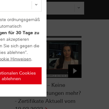
enste ordnungsgemäß
automatisch
gen für 30 Tage zu
sen akzeptieren
n Sie sich gegen die
ies ablehnen".
ookie Hinweisen
.
ptionalen Cookies
ablehnen
Aktienmarkt – Keine
om
hohen Erwartungen mehr?
- Zertifikate Aktuell vom