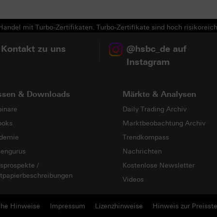
andel mit Turbo-Zertifikaten. Turbo-Zertifikate sind hoch risikoreich
 Kontakt zu uns
@hsbc_de auf
Instagram
ssen & Downloads
Märkte & Analysen
inare
Daily Trading Archiv
ooks
Marktbeobachtung Archiv
demie
Trendkompass
sengurus
Nachrichten
sprospekte /
Kostenlose Newsletter
tpapierbeschreibungen
Videos
che Hinweise
Impressum
Lizenzhinweise
Hinweis zur Preisste