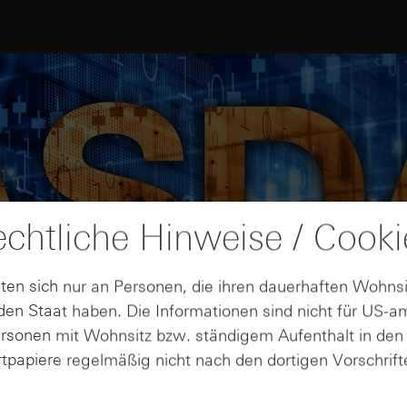
chtliche Hinweise / Cooki
ten sich nur an Personen, die ihren dauerhaften Wohnsi
en Staat haben. Die Informationen sind nicht für US-a
ndung zu Youtube und ggf. weiteren Google-Webdiensten no
ersonen mit Wohnsitz bzw. ständigem Aufenthalt in de
owie den
von YouTube und der
Nutzungsbedingungen
Datenschut
tpapiere regelmäßig nicht nach den dortigen Vorschrifte
Verbindung zu Youtube erlauben.