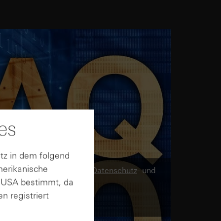
es
tz in dem folgend
merikanische
twendig. Mehr in unseren
Datenschutz
- und
n USA bestimmt, da
von Google.
zerklärung
n registriert