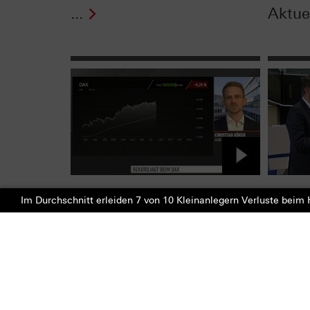
...
Aktuel
DAX®: Ist die Sorglosigkeit
Das V
Im Durchschnitt erleiden 7 von 10 Kleinanlegern Verluste beim H
etwa zu groß? Aktionär TV
Optio
vom 19.11.2021
sagt "
Zertifi