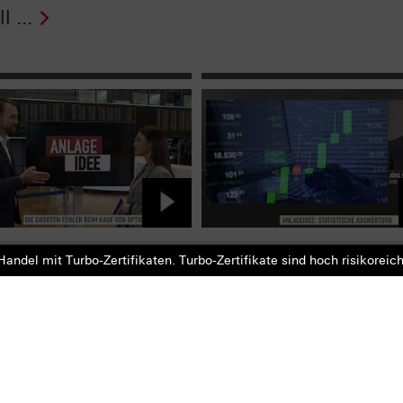
l ...
ega bei
Statistische Auswert
andel mit Turbo-Zertifikaten. Turbo-Zertifikate sind hoch risikoreich
nsscheinen - das
So gelingt Daily Tradi
der Grieche" aus -
Zertifikate Aktuell v
kate ...
...