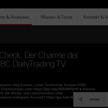
te & Analysen
Wissen & Tools
Kontakt & S
Check: Der Charme der
BC DailyTrading TV
alysiert Jörg Scherer, Leiter Technische Analyse HSBC
 Chartanalysen unter https://grp.hsbc/6054RHNn8 ►Weitere
tte die Werbe- und Lizenzhinweise unter
unseren Instagram-Account? https://grp.hsbc/6057RHNn1
SHARE