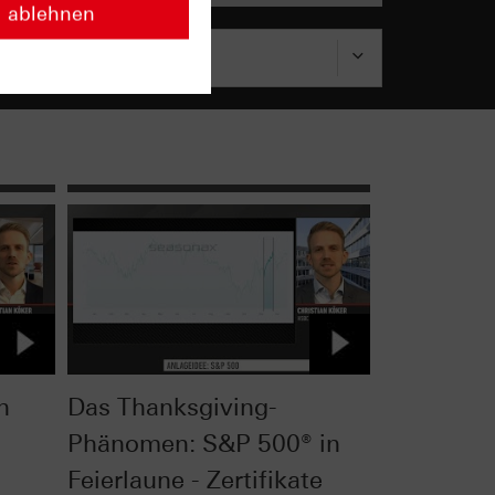
ablehnen
n
Das Thanksgiving-
Phänomen: S&P 500® in
Feierlaune - Zertifikate