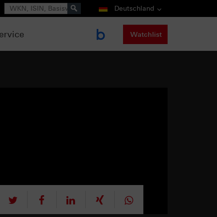
Suche
Deutschland
ervice
Watchlist
tweet
teilen
mitteilen
teilen
teilen