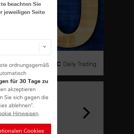
tte beachten Sie
r jeweiligen Seite
enste ordnungsgemäß
automatisch
gen für 30 Tage zu
sen akzeptieren
n Sie sich gegen die
n &
ies ablehnen".
ar
ookie Hinweisen
.
ptionalen Cookies