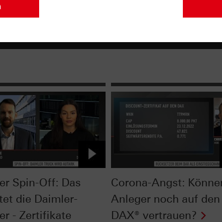
n
er Spin-Off: Das
Corona-Angst: Könne
tet die Daimler-
Anleger noch auf den
r - Zertifikate
DAX® vertrauen?