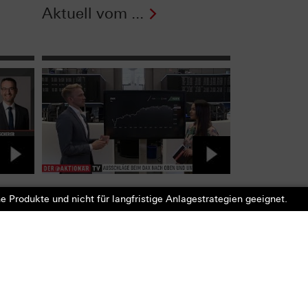
Aktuell vom ...
ung:
Auf Nummer sicher beim
e Produkte und nicht für langfristige Anlagestrategien geeignet.
ng -
DAX®: Capped Bonus-
om
Zertifikat - Zertifikate
Aktuell ...