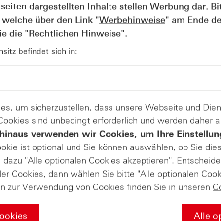
tseiten dargestellten Inhalte stellen Werbung dar. Bi
 welche über den Link "
Werbehinweise
" am Ende de
e die "
Rechtlichen Hinweise
".
itz befindet sich in:
es, um sicherzustellen, dass unsere Webseite und Di
 Cookies sind unbedingt erforderlich und werden daher 
hinaus verwenden wir Cookies, um Ihre Einstellun
ookie ist optional und Sie können auswählen, ob Sie die
dazu "Alle optionalen Cookies akzeptieren". Entscheide
AUGUST
Der Blick ins Kleingedruckte: Koste
04
ler Cookies, dann wählen Sie bitte "Alle optionalen Cook
Kündigungen bei Derivaten - Webin
en zur Verwendung von Cookies finden Sie in unseren
C
vom 04.08.2026
Cookies
Alle o