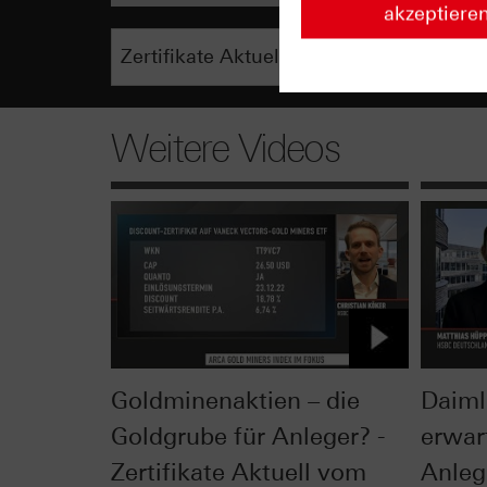
akzeptiere
Weitere Videos
Goldminenaktien – die
Daiml
Goldgrube für Anleger? -
erwar
Zertifikate Aktuell vom
Anlege