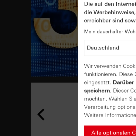
Die auf den Interne
die Werbehinweise,
erreichbar sind sowi
Mein dauerhafter Wohns
Wir verwenden Cooki
funktionieren. Diese
eingesetzt.
Darüber 
speichern
. Dieser C
möchten. Wählen Sie 
Verarbeitung optiona
Weitere Information
Alle optionalen 