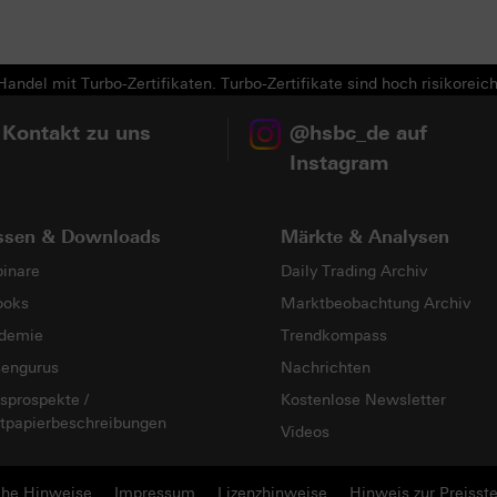
Next
andel mit Turbo-Zertifikaten. Turbo-Zertifikate sind hoch risikoreich
 Kontakt zu uns
@hsbc_de auf
Instagram
ssen & Downloads
Märkte & Analysen
inare
Daily Trading Archiv
ooks
Marktbeobachtung Archiv
demie
Trendkompass
sengurus
Nachrichten
sprospekte /
Kostenlose Newsletter
tpapierbeschreibungen
Videos
che Hinweise
Impressum
Lizenzhinweise
Hinweis zur Preisste