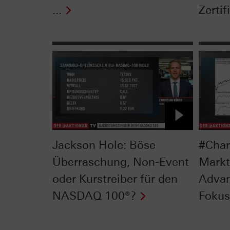
...
Zertif
Jackson Hole: Böse
#Char
Überraschung, Non-Event
Markt
oder Kurstreiber für den
Advan
NASDAQ 100®?
Fokus 