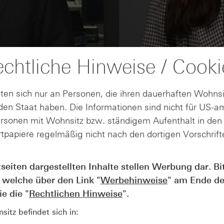
chtliche Hinweise / Cooki
ten sich nur an Personen, die ihren dauerhaften Wohnsi
en Staat haben. Die Informationen sind nicht für US-a
ersonen mit Wohnsitz bzw. ständigem Aufenthalt in de
tpapiere regelmäßig nicht nach den dortigen Vorschrifte
AUGUST
tseiten dargestellten Inhalte stellen Werbung dar. Bi
Der Blick ins Kleingedruckte: Koste
04
 welche über den Link "
Werbehinweise
" am Ende de
Kündigungen bei Derivaten - Webin
vom 04.08.2026
e die "
Rechtlichen Hinweise
".
itz befindet sich in: