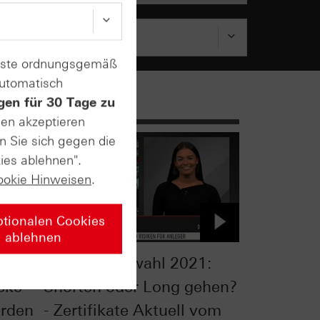
enste ordnungsgemäß
automatisch
gen für 30 Tage zu
sen akzeptieren
n Sie sich gegen die
ies ablehnen".
ookie Hinweisen
.
ptionalen Cookies
ablehnen
Bundestagswahl 2021:
cke
Shorten oder Long gehen?
rden
- Zertifikate Aktuell vom