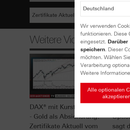
Wir verwenden Cooki
funktionieren. Diese
Weitere Videos
eingesetzt.
Darüber 
speichern
. Dieser C
möchten. Wählen Sie 
Verarbeitung optiona
Weitere Information
Alle optionalen 
akzeptiere
DAX® mit Kursturbulenzen
Delta 
- Gold als Absicherung? -
Optio
Zertifikate Aktuell vom
sagt 