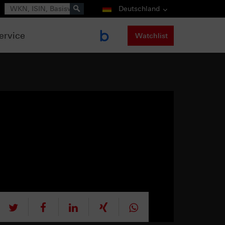
Suche
Deutschland
ervice
Watchlist
tweet
teilen
mitteilen
teilen
teilen