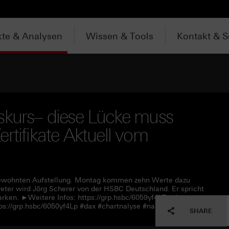
te & Analysen
Wissen & Tools
Kontakt & S
skurs– diese Lücke muss
rtifikate Aktuell vom
r gewohnten Aufstellung. Montag kommen zehn Werte dazu
eter wird Jörg Scherer von der HSBC Deutschland. Er spricht
marken. ►Weitere Infos: https://grp.hsbc/6059yf4LT ►Lesen
tps://grp.hsbc/6050yf4Lp #dax #chartnalyse #nasdaq
SHARE