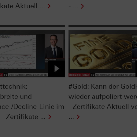
ikate Aktuell ...
- ...
ttechnik:
#Gold: Kann der Gold
breite und
wieder aufpoliert we
ce-/Decline-Linie im
- Zertifikate Aktuell 
- Zertifikate ...
...