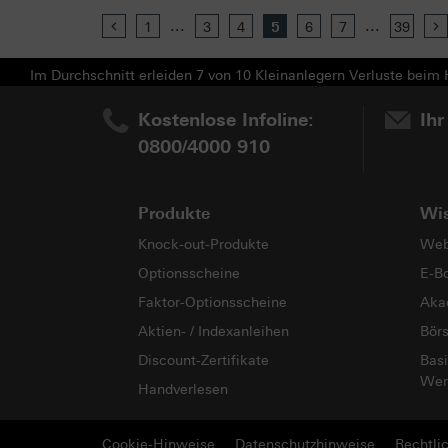
...
...
Previous
1
3
4
5
6
7
39
Im Durchschnitt erleiden 7 von 10 Kleinanlegern Verluste beim H
Kostenlose Infoline:
Ihr
0800/4000 910
Produkte
Wi
Knock-out-Produkte
Web
Optionsscheine
E-B
Faktor-Optionsscheine
Aka
Aktien- / Indexanleihen
Bör
Discount-Zertifikate
Basi
Wer
Handverlesen
Cookie-Hinweise
Datenschutzhinweise
Rechtli