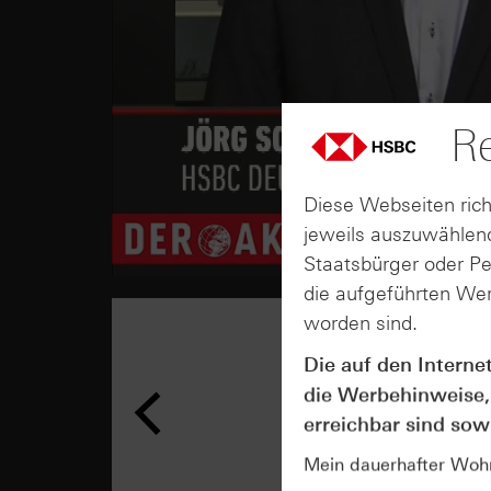
Re
Diese Webseiten rich
jeweils auszuwählend
Staatsbürger oder P
die aufgeführten Wer
worden sind.
Die auf den Interne
die Werbehinweise,
erreichbar sind sowi
Mein dauerhafter Wohns