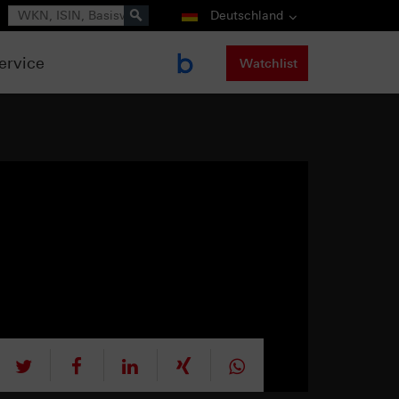
Suche
Deutschland
ervice
Watchlist
tweet
teilen
mitteilen
teilen
teilen