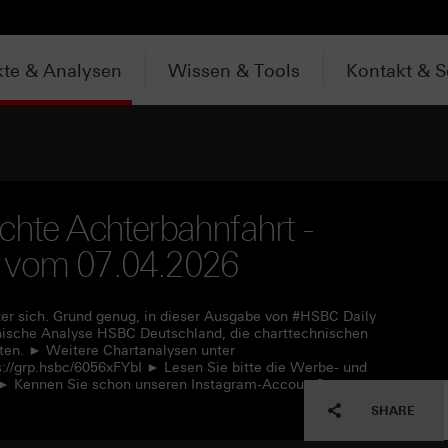
te & Analysen
Wissen & Tools
Kontakt & S
chte Achterbahnfahrt -
V vom 07.04.2026
ter sich. Grund genug, in dieser Ausgabe von #HSBC Daily
hnische Analyse HSBC Deutschland, die charttechnischen
ten. ► Weitere Chartanalysen unter
s://grp.hsbc/6056xFYbI ► Lesen Sie bitte die Werbe- und
L ► Kennen Sie schon unseren Instagram-Account?
SHARE