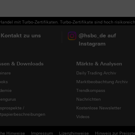
Next
andel mit Turbo-Zertifikaten. Turbo-Zertifikate sind hoch risikoreich
 Kontakt zu uns
@hsbc_de auf
Instagram
ssen & Downloads
Märkte & Analysen
inare
Daily Trading Archiv
ooks
Marktbeobachtung Archiv
demie
Trendkompass
sengurus
Nachrichten
sprospekte /
Kostenlose Newsletter
tpapierbeschreibungen
Videos
che Hinweise
Impressum
Lizenzhinweise
Hinweis zur Preisste