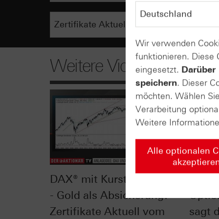
Wir verwenden Cooki
funktionieren. Diese
Weitere Videos
eingesetzt.
Darüber 
speichern
. Dieser C
möchten. Wählen Sie 
Verarbeitung optiona
Weitere Information
Alle optionalen 
akzeptiere
DAX® mit Kursturbulenzen
Delta 
- Gold als Absicherung? -
Optio
Zertifikate Aktuell vom
sagt 