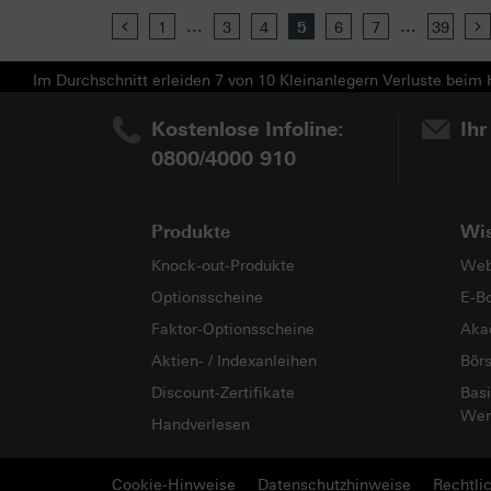
...
...
Previous
1
3
4
5
6
7
39
Im Durchschnitt erleiden 7 von 10 Kleinanlegern Verluste beim H
Kostenlose Infoline:
Ihr
0800/4000 910
Produkte
Wi
Knock-out-Produkte
Web
Optionsscheine
E-B
Faktor-Optionsscheine
Aka
Aktien- / Indexanleihen
Bör
Discount-Zertifikate
Basi
Wer
Handverlesen
Cookie-Hinweise
Datenschutzhinweise
Rechtli