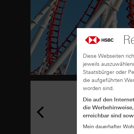
Re
Diese Webseiten rich
jeweils auszuwählend
Staatsbürger oder P
die aufgeführten Wer
worden sind.
Die auf den Interne
die Werbehinweise,
erreichbar sind sowi
Mein dauerhafter Wohns