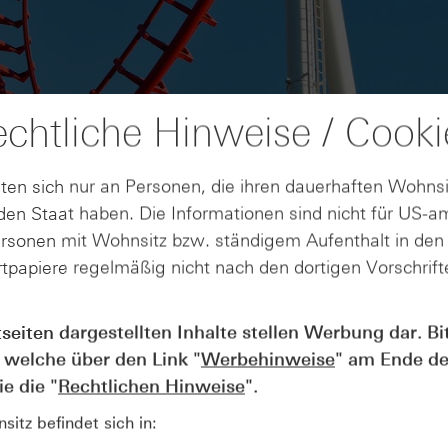
chtliche Hinweise / Cooki
ten sich nur an Personen, die ihren dauerhaften Wohnsi
en Staat haben. Die Informationen sind nicht für US-a
ersonen mit Wohnsitz bzw. ständigem Aufenthalt in de
tpapiere regelmäßig nicht nach den dortigen Vorschrifte
AUGUST
tseiten dargestellten Inhalte stellen Werbung dar. Bi
Der Blick ins Kleingedruckte: Koste
04
 welche über den Link "
Werbehinweise
" am Ende de
Kündigungen bei Derivaten - Webin
vom 04.08.2026
e die "
Rechtlichen Hinweise
".
itz befindet sich in: