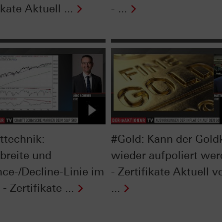
ikate Aktuell ...
- ...
ttechnik:
#Gold: Kann der Gold
breite und
wieder aufpoliert we
ce-/Decline-Linie im
- Zertifikate Aktuell 
- Zertifikate ...
...