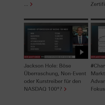
...
Zertif
Jackson Hole: Böse
#Char
Überraschung, Non-Event
Markt
oder Kurstreiber für den
Advan
NASDAQ 100®?
Fokus 