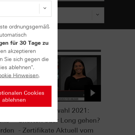
enste ordnungsgemäß
automatisch
gen für 30 Tage zu
sen akzeptieren
n Sie sich gegen die
ies ablehnen".
ookie Hinweisen
.
ptionalen Cookies
ablehnen
Bundestagswahl 2021:
cke
Shorten oder Long gehen?
rden
- Zertifikate Aktuell vom