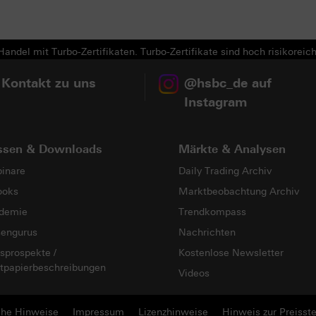
Next
andel mit Turbo-Zertifikaten. Turbo-Zertifikate sind hoch risikoreich
 Kontakt zu uns
@hsbc_de auf
Instagram
ssen & Downloads
Märkte & Analysen
inare
Daily Trading Archiv
ooks
Marktbeobachtung Archiv
demie
Trendkompass
sengurus
Nachrichten
sprospekte /
Kostenlose Newsletter
tpapierbeschreibungen
Videos
che Hinweise
Impressum
Lizenzhinweise
Hinweis zur Preisste