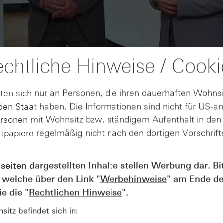
chtliche Hinweise / Cooki
ten sich nur an Personen, die ihren dauerhaften Wohnsi
en Staat haben. Die Informationen sind nicht für US-a
ersonen mit Wohnsitz bzw. ständigem Aufenthalt in de
tpapiere regelmäßig nicht nach den dortigen Vorschrifte
AUGUST
tseiten dargestellten Inhalte stellen Werbung dar. Bi
Der Blick ins Kleingedruckte: Koste
04
 welche über den Link "
Werbehinweise
" am Ende de
Kündigungen bei Derivaten - Webin
vom 04.08.2026
e die "
Rechtlichen Hinweise
".
itz befindet sich in: