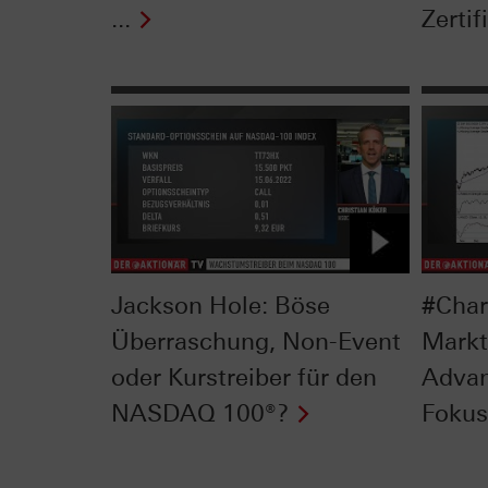
...
Zertif
Jackson Hole: Böse
#Char
Überraschung, Non-Event
Markt
oder Kurstreiber für den
Advan
NASDAQ 100®?
Fokus 