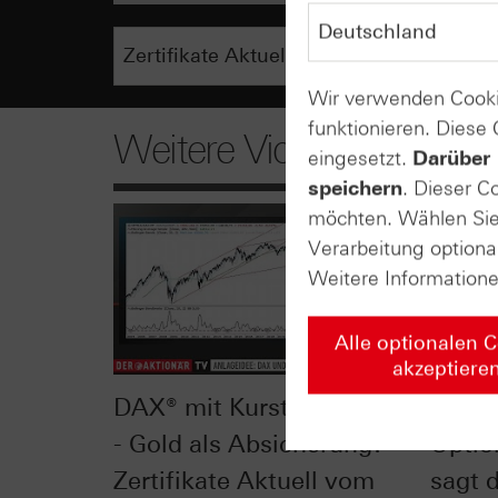
Wir verwenden Cooki
funktionieren. Diese
Weitere Videos
eingesetzt.
Darüber 
speichern
. Dieser C
möchten. Wählen Sie 
Verarbeitung optiona
Weitere Information
Alle optionalen 
akzeptiere
DAX® mit Kursturbulenzen
Delta 
- Gold als Absicherung? -
Optio
Zertifikate Aktuell vom
sagt 