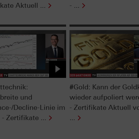
ikate Aktuell ...
- ...
ttechnik:
#Gold: Kann der Gold
breite und
wieder aufpoliert we
ce-/Decline-Linie im
- Zertifikate Aktuell 
- Zertifikate ...
...