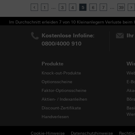
...
...
Previous
1
3
4
5
6
7
39
Im Durchschnitt erleiden 7 von 10 Kleinanlegern Verluste beim H
Kostenlose Infoline:
Ihr
0800/4000 910
Produkte
Wi
Knock-out-Produkte
Web
Optionsscheine
E-B
Faktor-Optionsscheine
Aka
Aktien- / Indexanleihen
Bör
Discount-Zertifikate
Basi
Wer
Handverlesen
Cookie-Hinweise
Datenschutzhinweise
Rechtli