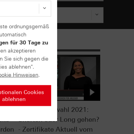
enste ordnungsgemäß
automatisch
gen für 30 Tage zu
sen akzeptieren
n Sie sich gegen die
ies ablehnen".
ookie Hinweisen
.
ptionalen Cookies
ablehnen
Bundestagswahl 2021:
cke
Shorten oder Long gehen?
rden
- Zertifikate Aktuell vom