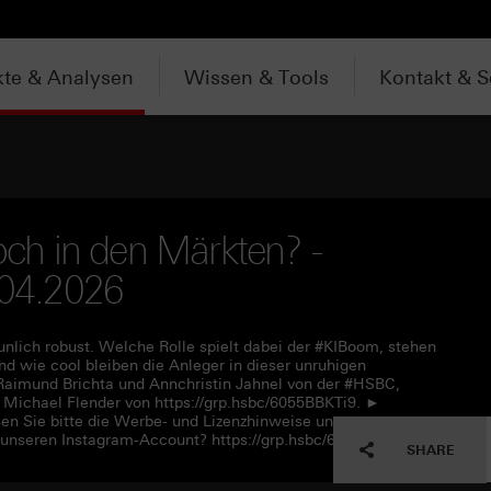
te & Analysen
Wissen & Tools
Kontakt & S
noch in den Märkten? -
.04.2026
unlich robust. Welche Rolle spielt dabei der #KIBoom, stehen
 wie cool bleiben die Anleger in dieser unruhigen
aimund Brichta und Annchristin Jahnel von der #HSBC,
ichael Flender von https://grp.hsbc/6055BBKTi9. ►
en Sie bitte die Werbe- und Lizenzhinweise unter
 unseren Instagram-Account? https://grp.hsbc/6050q4HQC
SHARE