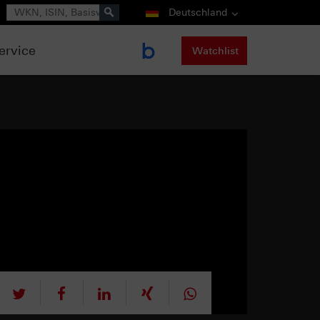
Suche
Deutschland
ervice
Watchlist
tweet
teilen
mitteilen
teilen
teilen