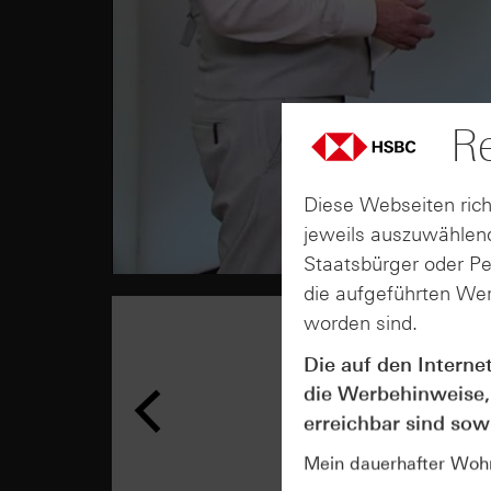
Re
Diese Webseiten rich
jeweils auszuwählend
Staatsbürger oder P
die aufgeführten Wer
worden sind.
Die auf den Interne
die Werbehinweise,
erreichbar sind sowi
Mein dauerhafter Wohns