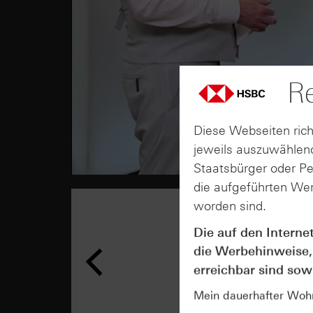
Re
Diese Webseiten rich
jeweils auszuwählend
Staatsbürger oder P
die aufgeführten Wer
worden sind.
Die auf den Interne
die Werbehinweise,
erreichbar sind sowi
Mein dauerhafter Wohns