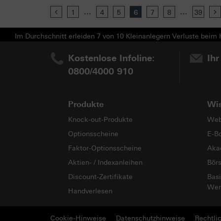
...
...
Previous
1
4
5
6
7
8
39
Im Durchschnitt erleiden 7 von 10 Kleinanlegern Verluste beim H
Kostenlose Infoline:
Ihr
0800/4000 910
Produkte
Wi
Knock-out-Produkte
Web
Optionsscheine
E-B
Faktor-Optionsscheine
Aka
Aktien- / Indexanleihen
Bör
Discount-Zertifikate
Basi
Wer
Handverlesen
Cookie-Hinweise
Datenschutzhinweise
Rechtli