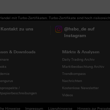
Next
andel mit Turbo-Zertifikaten. Turbo-Zertifikate sind hoch risikoreich
 Kontakt zu uns
@hsbc_de auf
Instagram
ssen & Downloads
Märkte & Analysen
inare
Daily Trading Archiv
ooks
Marktbeobachtung Archiv
demie
Trendkompass
sengurus
Nachrichten
sprospekte /
Kostenlose Newsletter
tpapierbeschreibungen
Videos
che Hinweise
Impressum
Lizenzhinweise
Hinweis zur Preisste