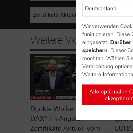
Wir verwenden Cooki
funktionieren. Diese
Weitere Videos
eingesetzt.
Darüber 
speichern
. Dieser C
möchten. Wählen Sie 
Verarbeitung optiona
Weitere Information
Alle optionalen 
akzeptiere
Dunkle Wolken für den
Nach 
DAX® im August? -
geht e
Zertifikate Aktuell vom
EUR/U