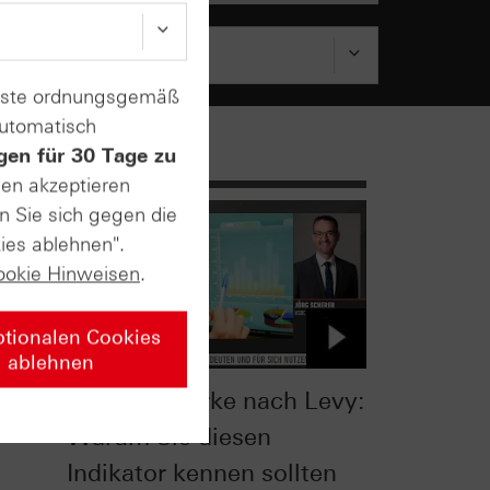
enste ordnungsgemäß
automatisch
gen für 30 Tage zu
sen akzeptieren
n Sie sich gegen die
ies ablehnen".
ookie Hinweisen
.
ptionalen Cookies
ablehnen
:
Relative Stärke nach Levy:
Warum Sie diesen
Indikator kennen sollten