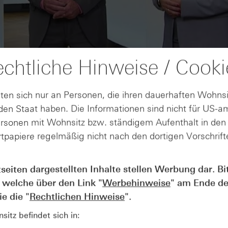
chtliche Hinweise / Cooki
ten sich nur an Personen, die ihren dauerhaften Wohnsi
en Staat haben. Die Informationen sind nicht für US-a
ersonen mit Wohnsitz bzw. ständigem Aufenthalt in de
tpapiere regelmäßig nicht nach den dortigen Vorschrifte
AUGUST
tseiten dargestellten Inhalte stellen Werbung dar. Bi
Der Blick ins Kleingedruckte: Koste
04
 welche über den Link "
Werbehinweise
" am Ende de
Kündigungen bei Derivaten - Webin
vom 04.08.2026
e die "
Rechtlichen Hinweise
".
itz befindet sich in: