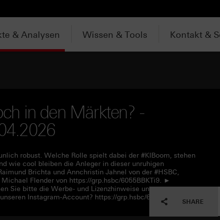
te & Analysen
Wissen & Tools
Kontakt & S
noch in den Märkten? -
.04.2026
unlich robust. Welche Rolle spielt dabei der #KIBoom, stehen
 wie cool bleiben die Anleger in dieser unruhigen
aimund Brichta und Annchristin Jahnel von der #HSBC,
ichael Flender von https://grp.hsbc/6055BBKTi9. ►
en Sie bitte die Werbe- und Lizenzhinweise unter
 unseren Instagram-Account? https://grp.hsbc/6050q4HQC
SHARE