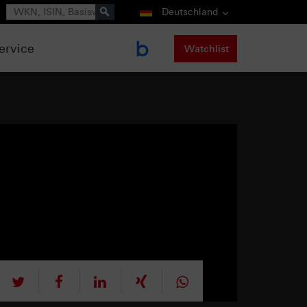
Suche
Deutschland
ervice
Watchlist
tweet
teilen
mitteilen
teilen
teilen