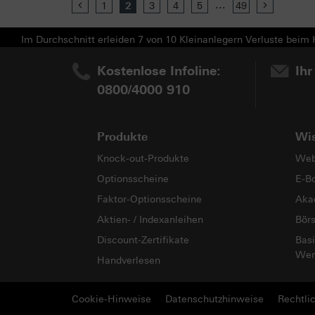
...
Previous
1
2
3
4
5
49
Next
Im Durchschnitt erleiden 7 von 10 Kleinanlegern Verluste beim H
Kostenlose Infoline:
Ihr
0800/4000 910
Produkte
Wi
Knock-out-Produkte
Web
Optionsscheine
E-B
Faktor-Optionsscheine
Aka
Aktien- / Indexanleihen
Bör
Discount-Zertifikate
Basi
Wer
Handverlesen
Cookie-Hinweise
Datenschutzhinweise
Rechtli