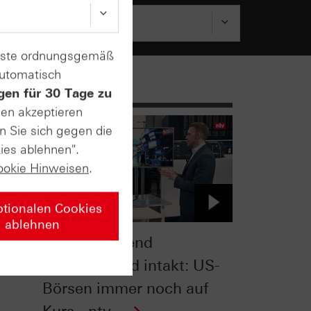
enste ordnungsgemäß
automatisch
gen für 30 Tage zu
sen akzeptieren
n Sie sich gegen die
ies ablehnen".
ookie Hinweisen
.
ptionalen Cookies
ablehnen
6:
Langfrist-Trend
überraschend intakt: US-
Börsen immer noch auf