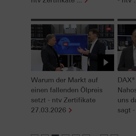
ntv Zertifikate ...
- ntv .
Warum der Markt auf
DAX® 
einen fallenden Ölpreis
Nahos
setzt - ntv Zertifikate
uns d
27.03.2026
sagt - 