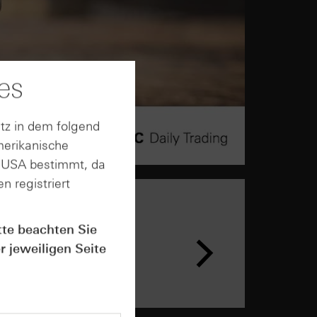
es
tz in dem folgend
merikanische
n USA bestimmt, da
n registriert
tte beachten Sie
r jeweiligen Seite