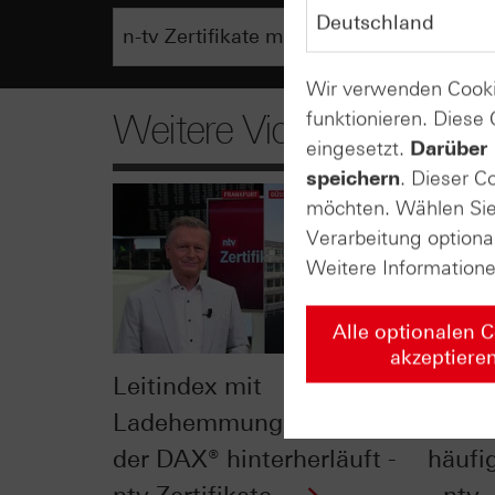
Wir verwenden Cooki
funktionieren. Diese
Weitere Videos
eingesetzt.
Darüber 
speichern
. Dieser C
möchten. Wählen Sie 
Verarbeitung optiona
Weitere Information
Alle optionalen 
akzeptiere
Leitindex mit
„Sell
Ladehemmung: Warum
away“
der DAX® hinterherläuft -
häufig