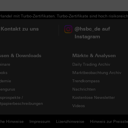
andel mit Turbo-Zertifikaten. Turbo-Zertifikate sind hoch risikoreich
 Kontakt zu uns
@hsbc_de auf
Instagram
ssen & Downloads
Märkte & Analysen
inare
Daily Trading Archiv
ooks
Marktbeobachtung Archiv
demie
Trendkompass
sengurus
Nachrichten
sprospekte /
Kostenlose Newsletter
tpapierbeschreibungen
Videos
che Hinweise
Impressum
Lizenzhinweise
Hinweis zur Preisste