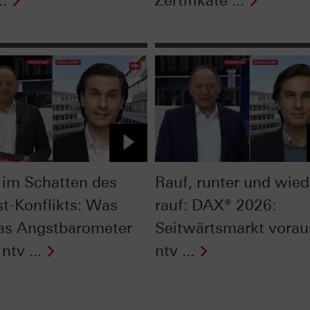
..
Zertifikate ...
im Schatten des
Rauf, runter und wied
t-Konflikts: Was
rauf: DAX® 2026:
as Angstbarometer
Seitwärtsmarkt vorau
ntv ...
ntv ...