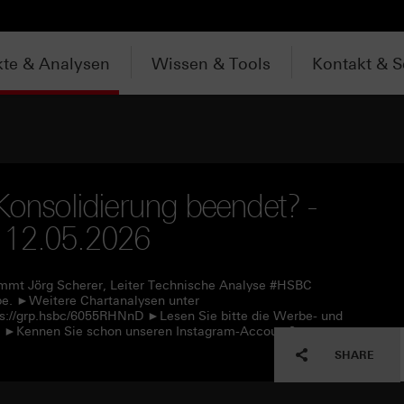
te & Analysen
Wissen & Tools
Kontakt & S
Konsolidierung beendet? -
 12.05.2026
immt Jörg Scherer, Leiter Technische Analyse #HSBC
upe. ►Weitere Chartanalysen unter
ps://grp.hsbc/6055RHNnD ►Lesen Sie bitte die Werbe- und
nE ►Kennen Sie schon unseren Instagram-Account?
SHARE