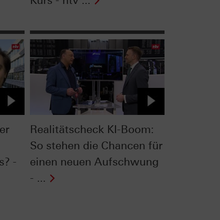
Kurs - ntv ...
er
Realitätscheck KI-Boom:
So stehen die Chancen für
s? -
einen neuen Aufschwung
- ...