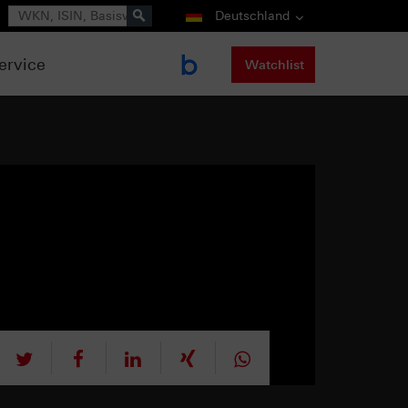
Suche
Deutschland
ervice
Watchlist
tweet
teilen
mitteilen
teilen
teilen