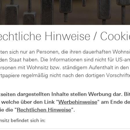
chtliche Hinweise / Cooki
ten sich nur an Personen, die ihren dauerhaften Wohnsi
en Staat haben. Die Informationen sind nicht für US-a
ersonen mit Wohnsitz bzw. ständigem Aufenthalt in de
tpapiere regelmäßig nicht nach den dortigen Vorschrifte
AUGUST
tseiten dargestellten Inhalte stellen Werbung dar. Bi
Wie lange bleibt der DAX® in
07
Rekordlaune? - ntv Zertifikate
 welche über den Link "
Werbehinweise
" am Ende de
07.08.26
e die "
Rechtlichen Hinweise
".
itz befindet sich in: