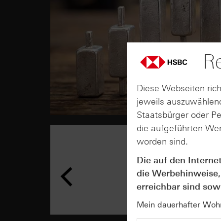
Re
Diese Webseiten rich
jeweils auszuwählend
Staatsbürger oder P
die aufgeführten Wer
worden sind.
Die auf den Interne
die Werbehinweise,
erreichbar sind sowi
Mein dauerhafter Wohns