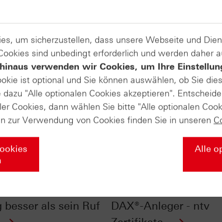
es, um sicherzustellen, dass unsere Webseite und Di
 Cookies sind unbedingt erforderlich und werden daher 
hinaus verwenden wir Cookies, um Ihre Einstellun
ookie ist optional und Sie können auswählen, ob Sie die
dazu "Alle optionalen Cookies akzeptieren". Entscheide
ler Cookies, dann wählen Sie bitte "Alle optionalen Cook
en zur Verwendung von Cookies finden Sie in unseren
C
Cookies
Alle o
n
 in May and go
Dividendensaison 202
: Börsenmonat Mai
55 Milliarden Euro für
 besser als sein Ruf
DAX®-Anleger - ntv