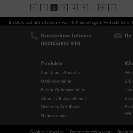
...
Previous
1
2
3
4
5
49
Next
Im Durchschnitt erleiden 7 von 10 Kleinanlegern Verluste beim H
Kostenlose Infoline:
Ihr
0800/4000 910
Produkte
Wi
Knock-out-Produkte
Web
Optionsscheine
E-B
Faktor-Optionsscheine
Aka
Aktien- / Indexanleihen
Bör
Discount-Zertifikate
Basi
Wer
Handverlesen
Cookie-Hinweise
Datenschutzhinweise
Rechtli