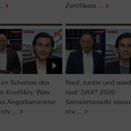
..
Zertifikate ...
im Schatten des
Rauf, runter und wied
t-Konflikts: Was
rauf: DAX® 2026:
as Angstbarometer
Seitwärtsmarkt vorau
ntv ...
ntv ...