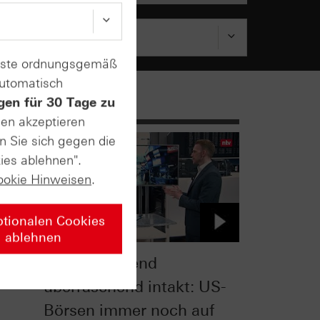
enste ordnungsgemäß
automatisch
gen für 30 Tage zu
sen akzeptieren
n Sie sich gegen die
ies ablehnen".
ookie Hinweisen
.
ptionalen Cookies
ablehnen
6:
Langfrist-Trend
überraschend intakt: US-
Börsen immer noch auf