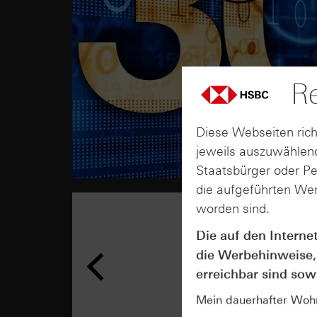
Re
Diese Webseiten rich
jeweils auszuwählend
Staatsbürger oder P
die aufgeführten Wer
worden sind.
Die auf den Interne
die Werbehinweise,
erreichbar sind sowi
Mein dauerhafter Wohns