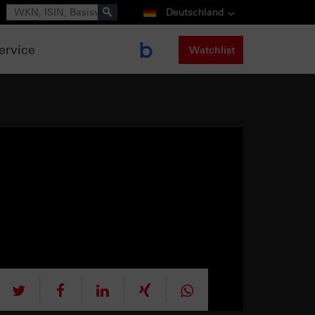
Suche
Deutschland
ervice
Watchlist
tweet
teilen
mitteilen
teilen
teilen