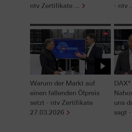
ntv Zertifikate ...
- ntv .
Warum der Markt auf
DAX® 
einen fallenden Ölpreis
Nahos
setzt - ntv Zertifikate
uns d
27.03.2026
sagt - 