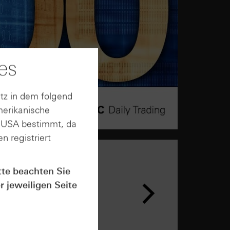
es
tz in dem folgend
merikanische
n USA bestimmt, da
n registriert
tte beachten Sie
r jeweiligen Seite