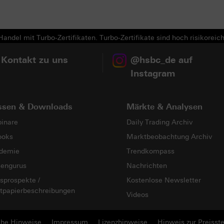
andel mit Turbo-Zertifikaten. Turbo-Zertifikate sind hoch risikoreich
 Kontakt zu uns
@hsbc_de auf
Instagram
ssen & Downloads
Märkte & Analysen
inare
Daily Trading Archiv
ooks
Marktbeobachtung Archiv
demie
Trendkompass
sengurus
Nachrichten
sprospekte /
Kostenlose Newsletter
tpapierbeschreibungen
Videos
che Hinweise
Impressum
Lizenzhinweise
Hinweis zur Preisste