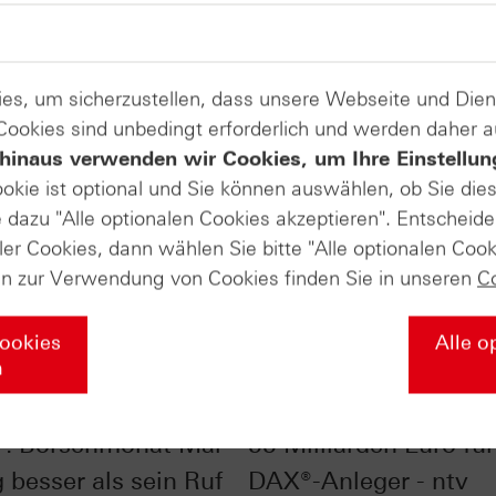
es, um sicherzustellen, dass unsere Webseite und Di
 Cookies sind unbedingt erforderlich und werden daher 
hinaus verwenden wir Cookies, um Ihre Einstellun
ookie ist optional und Sie können auswählen, ob Sie die
dazu "Alle optionalen Cookies akzeptieren". Entscheide
ler Cookies, dann wählen Sie bitte "Alle optionalen Cook
en zur Verwendung von Cookies finden Sie in unseren
C
Cookies
Alle o
n
 in May and go
Dividendensaison 202
: Börsenmonat Mai
55 Milliarden Euro für
 besser als sein Ruf
DAX®-Anleger - ntv