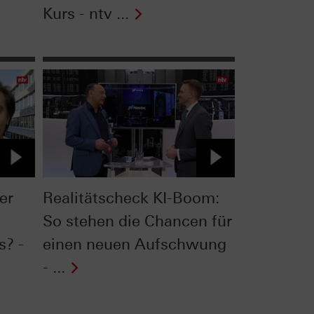
Kurs - ntv ...
er
Realitätscheck KI-Boom:
So stehen die Chancen für
s? -
einen neuen Aufschwung
- ...