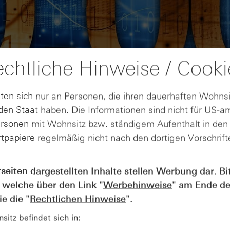
chtliche Hinweise / Cooki
ten sich nur an Personen, die ihren dauerhaften Wohnsi
en Staat haben. Die Informationen sind nicht für US-a
ersonen mit Wohnsitz bzw. ständigem Aufenthalt in de
tpapiere regelmäßig nicht nach den dortigen Vorschrifte
AUGUST
tseiten dargestellten Inhalte stellen Werbung dar. Bi
Wie lange bleibt der DAX® in
07
 welche über den Link "
Werbehinweise
" am Ende de
Rekordlaune? - ntv Zertifikate
07.08.26
e die "
Rechtlichen Hinweise
".
itz befindet sich in: