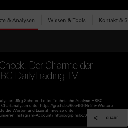
te & Analysen
Wissen & Tools
Kontakt & S
Check: Der Charme der
BC DailyTrading TV
alysiert Jörg Scherer, Leiter Technische Analyse HSBC
 Chartanalysen unter https://grp.hsbc/6054RHNn8 ►Weitere
tte die Werbe- und Lizenzhinweise unter
unseren Instagram-Account? https://grp.hsbc/6057RHNn1
SHARE