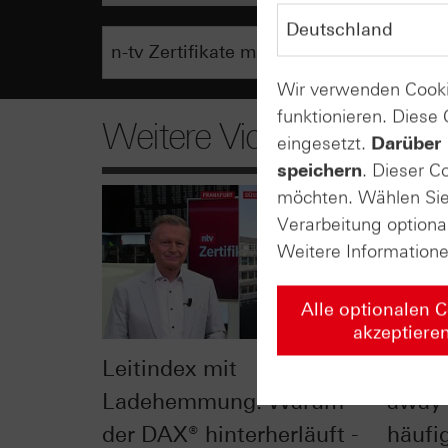
Wir verwenden Cooki
funktionieren. Diese
Weitere Videos
eingesetzt.
Darüber 
speichern
. Dieser C
möchten. Wählen Sie 
Verarbeitung optiona
Weitere Information
Alle optionalen 
akzeptiere
Leitindex mit
„Sell
Ladehemmung: Warum
away“
der DAX® hinterherläuft -
häufig