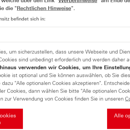
 welche über den Link "
Werbehinweise
" am Ende de
e die "
Rechtlichen Hinweise
".
AUGUST
itz befindet sich in:
Der Blick ins Kleingedruckte: Koste
04
Kündigungen bei Derivaten - Webin
vom 04.08.2026
es, um sicherzustellen, dass unsere Webseite und Di
 Cookies sind unbedingt erforderlich und werden daher 
hinaus verwenden wir Cookies, um Ihre Einstellun
ookie ist optional und Sie können auswählen, ob Sie die
dazu "Alle optionalen Cookies akzeptieren". Entscheide
ler Cookies, dann wählen Sie bitte "Alle optionalen Cook
en zur Verwendung von Cookies finden Sie in unseren
C
Cookies
Alle o
n