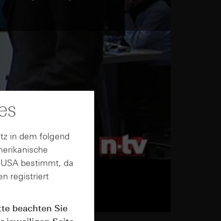
es
tz in dem folgend
merikanische
n USA bestimmt, da
n registriert
tte beachten Sie