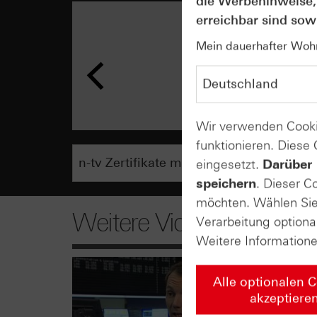
die Werbehinweise,
erreichbar sind sowi
Mein dauerhafter Wohns
Wir verwenden Cooki
funktionieren. Diese
eingesetzt.
Darüber 
speichern
. Dieser C
möchten. Wählen Sie 
Weitere Videos
Verarbeitung optiona
Weitere Information
Alle optionalen 
akzeptiere