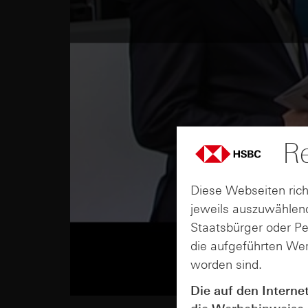
Re
Diese Webseiten rich
jeweils auszuwählend
Staatsbürger oder P
die aufgeführten Wer
worden sind.
Die auf den Interne