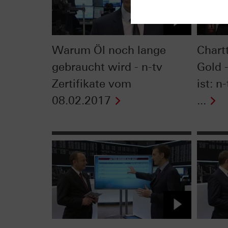
Warum Öl noch lange
Chart
gebraucht wird - n-tv
Gold 
Zertifikate vom
ist: n
08.02.2017
...