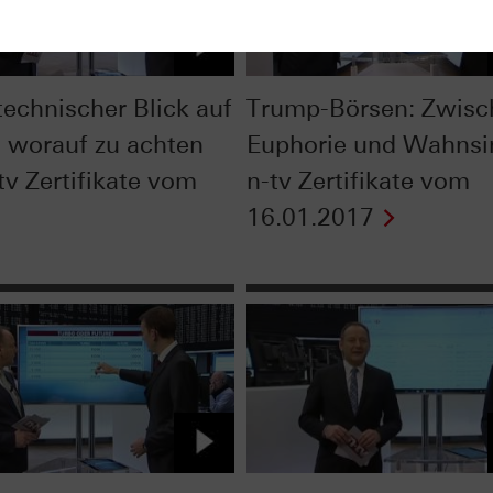
technischer Blick auf
Trump-Börsen: Zwisc
- worauf zu achten
Euphorie und Wahnsi
-tv Zertifikate vom
n-tv Zertifikate vom
16.01.2017