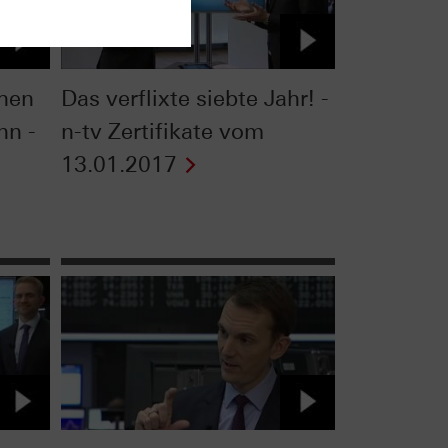
hen
Das verflixte siebte Jahr! -
nn -
n-tv Zertifikate vom
13.01.2017