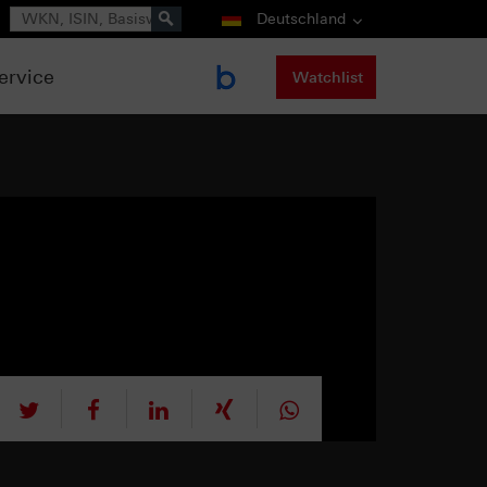
Suche
Deutschland
ervice
Watchlist
tweet
teilen
mitteilen
teilen
teilen