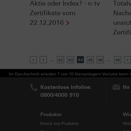
Aktie oder Index? - n-tv
Totalv
Zertifikate vom
Nachs
22.12.2016
unsich
Zertifi
...
...
Previous
1
42
43
44
45
46
49
Im Durchschnitt erleiden 7 von 10 Kleinanlegern Verluste beim H
Kostenlose Infoline:
Ihr
0800/4000 910
Produkte
Wi
Knock-out-Produkte
Web