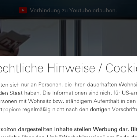
Verbindung zu Youtube erlauben.
chtliche Hinweise / Cooki
ten sich nur an Personen, die ihren dauerhaften Wohnsi
en Staat haben. Die Informationen sind nicht für US-a
ersonen mit Wohnsitz bzw. ständigem Aufenthalt in de
tpapiere regelmäßig nicht nach den dortigen Vorschrifte
tseiten dargestellten Inhalte stellen Werbung dar. Bi