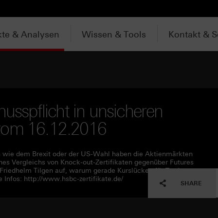
te & Analysen
Wissen & Tools
Kontakt & S
husspflicht in unsicheren
te vom 16.12.2016
en wie dem Brexit oder der US-Wahl haben die Aktienmärkten
ines Vergleichs von Knock-out-Zertifikaten gegenüber Futures
Friedhelm Tilgen auf, warum gerade Kurslücken für Trader
nfos: http://www.hsbc-zertifikate.de/
SHARE