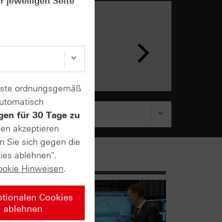
r jeweiligen Seite
n &
ar
enste ordnungsgemäß
automatisch
gen für 30 Tage zu
sen akzeptieren
n Sie sich gegen die
ies ablehnen".
ookie Hinweisen
.
ptionalen Cookies
ablehnen