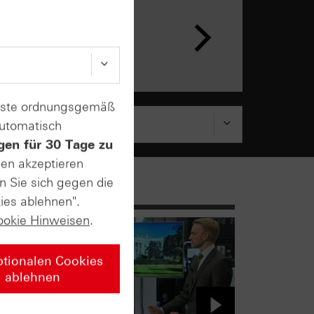
n &
ar
enste ordnungsgemäß
automatisch
gen für 30 Tage zu
sen akzeptieren
n Sie sich gegen die
ies ablehnen".
ookie Hinweisen
.
ptionalen Cookies
ablehnen