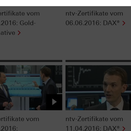
ertifikate vom
ntv-Zertifikate vom
.2016: Gold-
06.06.2016: DAX®
native
ertifikate vom
ntv-Zertifikate vom
.2016:
11.04.2016: DAX®