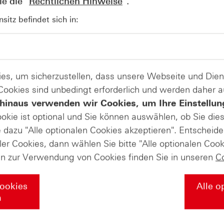
e die "
Rechtlichen Hinweise
".
AUGUST
Der Blick ins Kleingedruckte: Koste
04
itz befindet sich in:
Kündigungen bei Derivaten - Webin
vom 04.08.2026
es, um sicherzustellen, dass unsere Webseite und Di
 Cookies sind unbedingt erforderlich und werden daher 
hinaus verwenden wir Cookies, um Ihre Einstellun
ookie ist optional und Sie können auswählen, ob Sie die
dazu "Alle optionalen Cookies akzeptieren". Entscheide
ler Cookies, dann wählen Sie bitte "Alle optionalen Cook
en zur Verwendung von Cookies finden Sie in unseren
C
Cookies
Alle o
n