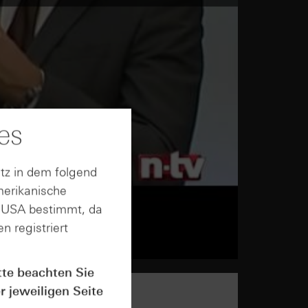
es
tz in dem folgend
merikanische
n USA bestimmt, da
n registriert
tte beachten Sie
r jeweiligen Seite