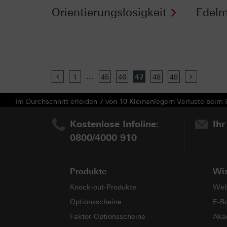
Orientierungslosigkeit
Edelm
...
Previous
1
45
46
47
48
49
Next
Im Durchschnitt erleiden 7 von 10 Kleinanlegern Verluste beim H
Kostenlose Infoline:
Ihr
0800/4000 910
Produkte
Wi
Knock-out-Produkte
Web
Optionsscheine
E-B
Faktor-Optionsscheine
Aka