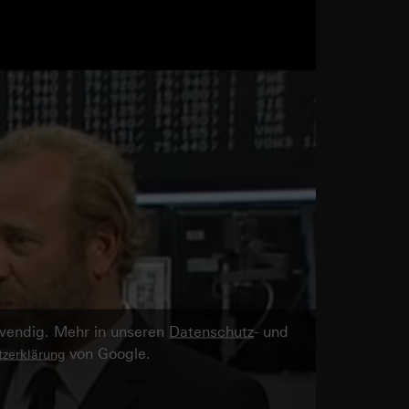
twendig. Mehr in unseren
Datenschutz
- und
von Google.
zerklärung