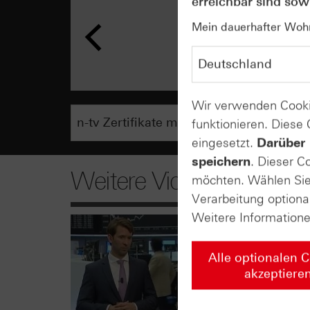
erreichbar sind sowi
Mein dauerhafter Wohns
Wir verwenden Cooki
funktionieren. Diese
eingesetzt.
Darüber 
speichern
. Dieser C
Weitere Videos
möchten. Wählen Sie 
Verarbeitung optiona
Weitere Information
Alle optionalen 
akzeptiere