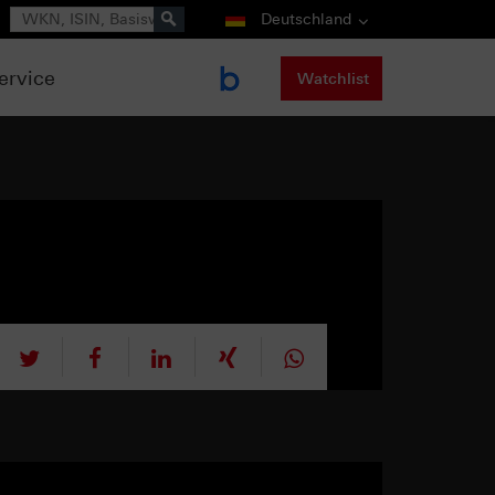
Suche
Deutschland
ervice
Watchlist
tweet
teilen
mitteilen
teilen
teilen