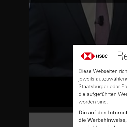
Re
Diese Webseiten rich
jeweils auszuwählend
Staatsbürger oder P
die aufgeführten Wer
worden sind.
Die auf den Interne
die Werbehinweise,