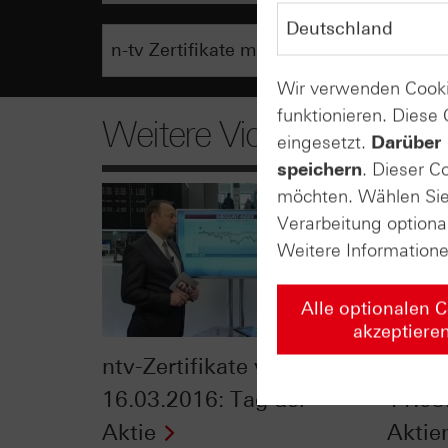
Wir verwenden Cooki
funktionieren. Diese
Weitere Videos
eingesetzt.
Darüber 
speichern
. Dieser C
möchten. Wählen Sie 
Verarbeitung optiona
Weitere Information
Alle optionalen 
akzeptiere
ntv-Zertifikate vom
ntv-Z
16.03.2016: Tag der
11.03
Aktie
Aktie