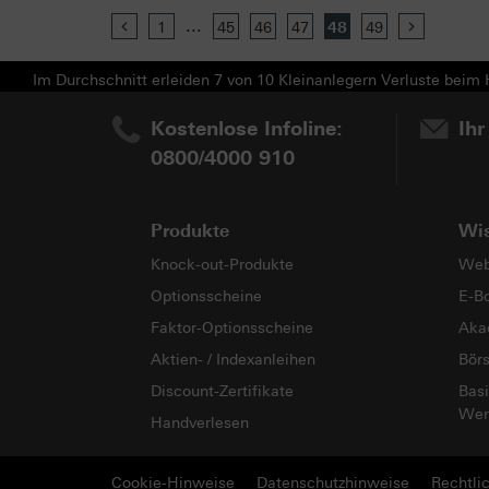
...
Previous
1
45
46
47
48
49
Next
Im Durchschnitt erleiden 7 von 10 Kleinanlegern Verluste beim H
Kostenlose Infoline:
Ihr
0800/4000 910
Produkte
Wi
Knock-out-Produkte
Web
Optionsscheine
E-B
Faktor-Optionsscheine
Aka
Aktien- / Indexanleihen
Bör
Discount-Zertifikate
Basi
Wer
Handverlesen
Cookie-Hinweise
Datenschutzhinweise
Rechtli