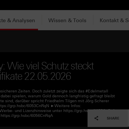
te & Analysen
Wissen & Tools
Kontakt & S
: Wie viel Schutz steckt
tifikate 22.05.2026
nsicheren Zeiten. Doch zuletzt zeigte sich das #Edelmetall
abei spielen, warum Gold dennoch langfristig gefragt bleibt
 sind, darüber spricht Friedhelm Tilgen mit Jörg Scherer
tps://grp.hsbc/6053CnRqN ►Weitere Infos:
 Werbe- und Lizenzhinweise unter https://grp.hsbc/6055CnRqf
https://grp.hsbc/6056CnRqA
SHARE