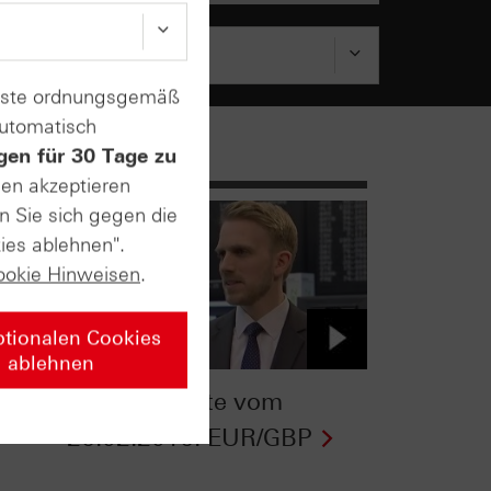
enste ordnungsgemäß
automatisch
gen für 30 Tage zu
sen akzeptieren
n Sie sich gegen die
ies ablehnen".
ookie Hinweisen
.
ptionalen Cookies
ablehnen
ntv-Zertifikate vom
26.02.2016: EUR/GBP