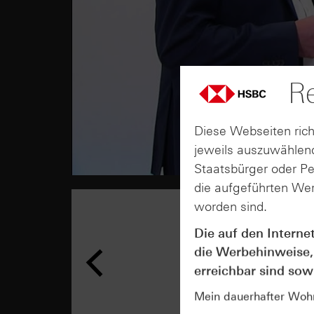
Re
Diese Webseiten rich
jeweils auszuwählend
Staatsbürger oder P
die aufgeführten Wer
worden sind.
Die auf den Interne
die Werbehinweise,
erreichbar sind sowi
Mein dauerhafter Wohns