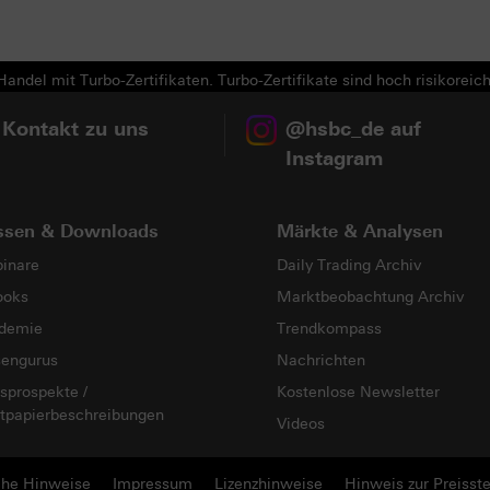
andel mit Turbo-Zertifikaten. Turbo-Zertifikate sind hoch risikoreich
 Kontakt zu uns
@hsbc_de auf
Instagram
ssen & Downloads
Märkte & Analysen
inare
Daily Trading Archiv
ooks
Marktbeobachtung Archiv
demie
Trendkompass
sengurus
Nachrichten
sprospekte /
Kostenlose Newsletter
tpapierbeschreibungen
Videos
che Hinweise
Impressum
Lizenzhinweise
Hinweis zur Preisste