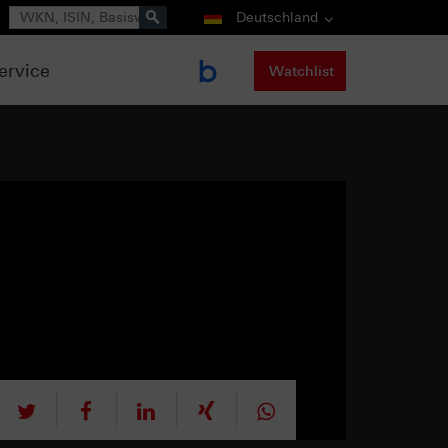
Suche
Deutschland
ervice
Watchlist
tweet
teilen
mitteilen
teilen
teilen