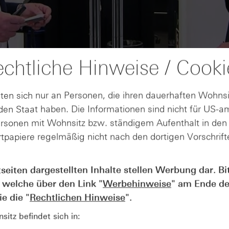
chtliche Hinweise / Cooki
ten sich nur an Personen, die ihren dauerhaften Wohnsi
en Staat haben. Die Informationen sind nicht für US-a
ersonen mit Wohnsitz bzw. ständigem Aufenthalt in de
tpapiere regelmäßig nicht nach den dortigen Vorschrifte
AUGUST
tseiten dargestellten Inhalte stellen Werbung dar. Bi
Der Blick ins Kleingedruckte: Koste
04
 welche über den Link "
Werbehinweise
" am Ende de
Kündigungen bei Derivaten - Webin
vom 04.08.2026
e die "
Rechtlichen Hinweise
".
itz befindet sich in: