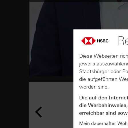
Re
Diese Webseiten rich
jeweils auszuwählend
Staatsbürger oder P
die aufgeführten Wer
worden sind.
Die auf den Interne
die Werbehinweise,
erreichbar sind sowi
Mein dauerhafter Wohns