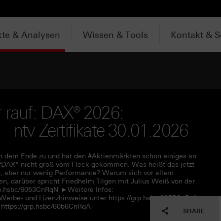
te & Analysen
Wissen & Tools
Kontakt & S
r rauf: DAX® 2026:
- ntv Zertifikate 30.01.2026
ich dem Ende zu und hat den #Aktienmärkten schon einiges an
r #DAX® nicht groß vom Fleck gekommen. Was heißt das jetzt
en, aber nur wenig Performance? Warum sich vor allem
nen, darüber spricht Friedhelm Tilgen mit Julius Weiß von der
rp.hsbc/6053CnRqN ►Weitere Infos:
 Werbe- und Lizenzhinweise unter https://grp.hsbc/6055CnRqf
https://grp.hsbc/6056CnRqA
SHARE