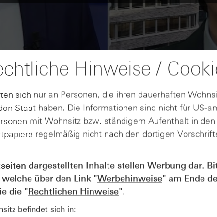
chtliche Hinweise / Cooki
ten sich nur an Personen, die ihren dauerhaften Wohnsi
en Staat haben. Die Informationen sind nicht für US-a
ersonen mit Wohnsitz bzw. ständigem Aufenthalt in de
tpapiere regelmäßig nicht nach den dortigen Vorschrifte
tseiten dargestellten Inhalte stellen Werbung dar. Bi
AUGUST
Wie lange bleibt der DAX® in
07
 welche über den Link "
Werbehinweise
" am Ende de
Rekordlaune? - ntv Zertifikate
e die "
Rechtlichen Hinweise
".
07.08.26
itz befindet sich in: