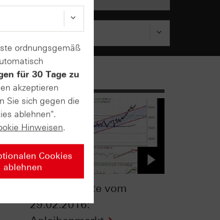
enste ordnungsgemäß
automatisch
gen für 30 Tage zu
sen akzeptieren
n Sie sich gegen die
ies ablehnen".
ookie Hinweisen
.
ptionalen Cookies
ablehnen
ntv-Zertifikate vom
29.02.2016: