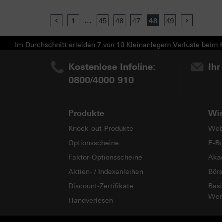
...
Previous
1
45
46
47
48
49
Next
Im Durchschnitt erleiden 7 von 10 Kleinanlegern Verluste beim H
Kostenlose Infoline:
Ihr
0800/4000 910
Produkte
Wi
Knock-out-Produkte
Web
Optionsscheine
E-B
Faktor-Optionsscheine
Aka
Aktien- / Indexanleihen
Bör
Discount-Zertifikate
Basi
Wer
Handverlesen