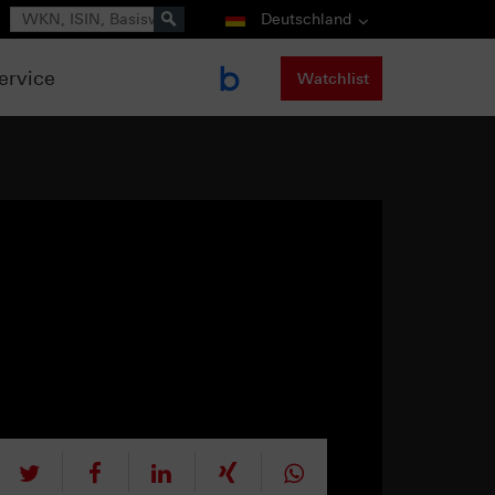
Suche
Deutschland
ervice
Watchlist
tweet
teilen
mitteilen
teilen
teilen