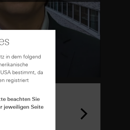
es
tz in dem folgend
merikanische
n USA bestimmt, da
n registriert
tte beachten Sie
r jeweiligen Seite