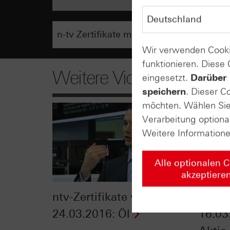
Wir verwenden Cooki
funktionieren. Diese
Weitere Videos
eingesetzt.
Darüber 
speichern
. Dieser C
möchten. Wählen Sie 
Verarbeitung optiona
Weitere Information
Alle optionalen 
akzeptiere
ntv-Zertifikate vom
ntv-Z
24.03.2016: Öl
16.03