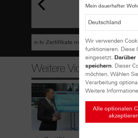
Mein dauerhafter Wohns
Wir verwenden Cooki
funktionieren. Diese
eingesetzt.
Darüber 
Weitere Videos
speichern
. Dieser C
möchten. Wählen Sie 
Verarbeitung optiona
Weitere Information
Alle optionalen 
akzeptiere