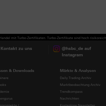
andel mit Turbo-Zertifikaten. Turbo-Zertifikate sind hoch risikoreich
 Kontakt zu uns
@hsbc_de auf
Instagram
ssen & Downloads
Märkte & Analysen
inare
Daily Trading Archiv
ooks
Marktbeobachtung Archiv
demie
Trendkompass
sengurus
Nachrichten
sprospekte /
Kostenlose Newsletter