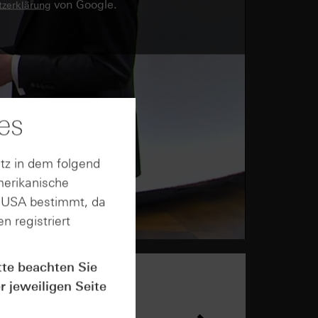
von Google.
zerklärung
es
tz in dem folgend
merikanische
n USA bestimmt, da
n registriert
tte beachten Sie
r jeweiligen Seite
n &