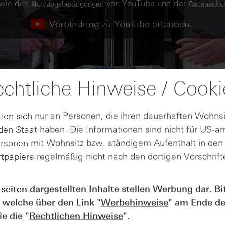
owie den
von YouTube und der
Nutzungsbedingungen
Datenschut
Verbindung zu Youtube erlauben.
chtliche Hinweise / Cooki
ten sich nur an Personen, die ihren dauerhaften Wohnsi
en Staat haben. Die Informationen sind nicht für US-a
ersonen mit Wohnsitz bzw. ständigem Aufenthalt in de
tpapiere regelmäßig nicht nach den dortigen Vorschrifte
tseiten dargestellten Inhalte stellen Werbung dar. Bi
 welche über den Link "
Werbehinweise
" am Ende de
AUGUST
e die "
Rechtlichen Hinweise
".
Der Blick ins Kleingedruckte: Koste