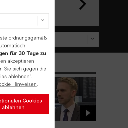
ar
enste ordnungsgemäß
automatisch
gen für 30 Tage zu
sen akzeptieren
n Sie sich gegen die
ies ablehnen".
ookie Hinweisen
.
ptionalen Cookies
ablehnen