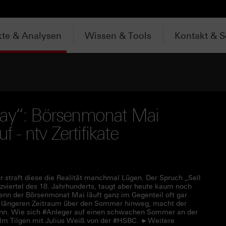
te & Analysen
Wissen & Tools
Kontakt & S
way“: Börsenmonat Mai
f - ntv Zertifikate
r straft diese die Realität manchmal Lügen. Der Spruch „Sell
viertel des 18. Jahrhunderts, taugt aber heute kaum noch
 Denn der Börsenmonat Mai läuft ganz im Gegenteil oft gar
n längeren Zeitraum über den Sommer hinweg, macht der
inn. Wie sich #Anleger auf einen schwachen Sommer an der
helm Tilgen mit Julius Weiß von der #HSBC. ►Weitere