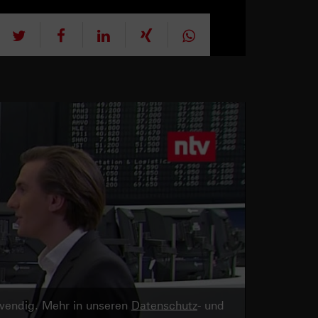
tweet
teilen
mitteilen
teilen
teilen
twendig. Mehr in unseren
Datenschutz
- und