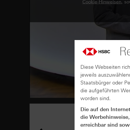
Cookie-Hinweisen
, s
Re
Diese Webseiten rich
jeweils auszuwählend
Staatsbürger oder P
die aufgeführten Wer
worden sind.
Die auf den Interne
die Werbehinweise,
erreichbar sind sowi