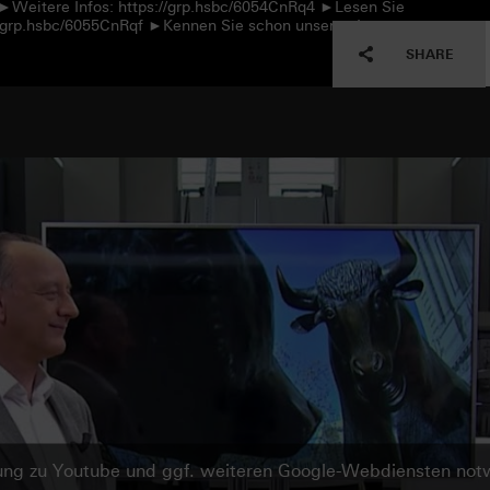
 ►Weitere Infos: https://grp.hsbc/6054CnRq4 ►Lesen Sie
://grp.hsbc/6055CnRqf ►Kennen Sie schon unseren Instagram-
SHARE
ndung zu Youtube und ggf. weiteren Google-Webdiensten no