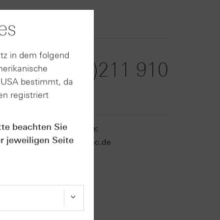
9100
es
Telefax:
tz in dem folgend
+49 (0)211 910
merikanische
n USA bestimmt, da
91936
n registriert
tte beachten Sie
E-Mail-Adresse:
r jeweiligen Seite
zertifikate@hsbc.de