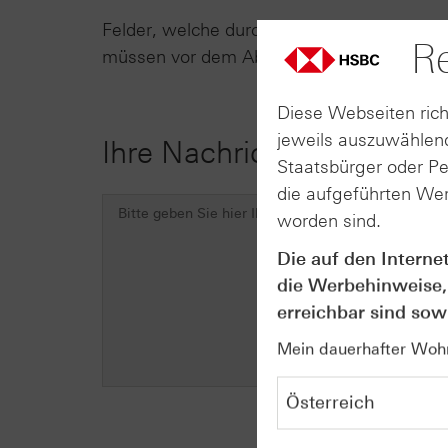
Felder, welche durch ein * gekennzeichnet s
Re
müssen vor dem Absenden des Formulars 
Diese Webseiten rich
jeweils auszuwählend
Ihre Nachricht
Staatsbürger oder P
die aufgeführten Wer
worden sind.
Die auf den Interne
die Werbehinweise,
erreichbar sind sowi
Mein dauerhafter Wohns