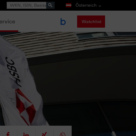
Suche
Österreich
ervice
Watchlist
eet
teilen
mitteilen
teilen
teilen