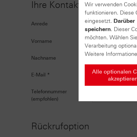
Ihre Kontaktdaten
Wir verwenden Cooki
funktionieren. Diese
eingesetzt.
Darüber 
Anrede
speichern
. Dieser C
möchten. Wählen Sie 
Vorname
Verarbeitung optiona
Weitere Information
Nachname
Alle optionalen 
E-Mail
*
akzeptiere
Telefonnummer
(empfohlen)
Rückrufoption