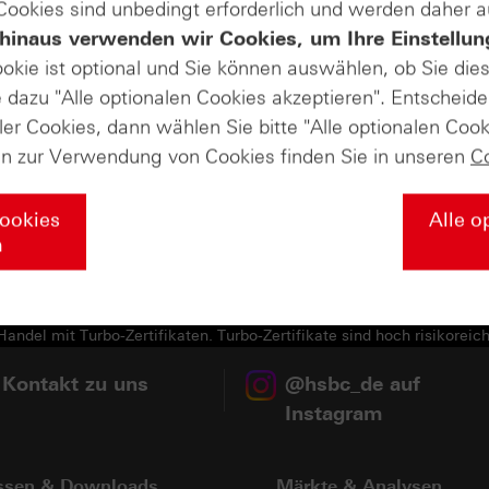
 Cookies sind unbedingt erforderlich und werden daher 
hinaus verwenden wir Cookies, um Ihre Einstellun
hst eine Momentaufnahme dar, d.h. die angezeigten Werte s
ookie ist optional und Sie können auswählen, ob Sie die
dazu "Alle optionalen Cookies akzeptieren". Entscheide
sich die Werte der Relativen Stärke nach Levy oder des M
ler Cookies, dann wählen Sie bitte "Alle optionalen Cook
können Sie
auf den entsprechenden Datenpunkt im Diagra
en zur Verwendung von Cookies finden Sie in unseren
C
n jeweiligen Basiswert.
" gelangen Sie wieder zurück zur ursprünglichen Darstellu
Cookies
Alle o
n
chnungen: LSEG
andel mit Turbo-Zertifikaten. Turbo-Zertifikate sind hoch risikoreich
 Kontakt zu uns
@hsbc_de auf
Instagram
ssen & Downloads
Märkte & Analysen