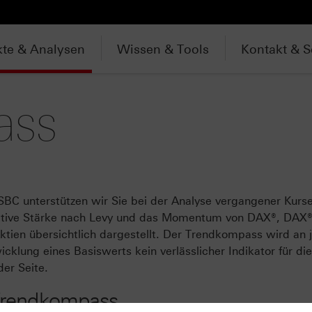
te & Analysen
Wissen & Tools
Kontakt & S
ass
C unterstützen wir Sie bei der Analyse vergangener Kurse
tive Stärke nach Levy und das Momentum von DAX®, DAX®
tien übersichtlich dargestellt. Der Trendkompass wird an 
icklung eines Basiswerts kein verlässlicher Indikator für di
der Seite.
 Trendkompass