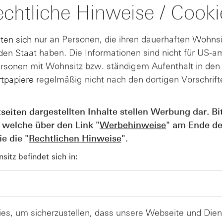
chtliche Hinweise / Cooki
tärke nach Levy
wird der aktuelle Schlusskurs¹ des Basiswe
chen gesetzt. Damit handelt es sich um eine langfristige, 
ten sich nur an Personen, die ihren dauerhaften Wohnsi
tet dabei, dass der aktuelle Schlusskurs eines Basiswerts
en Staat haben. Die Informationen sind nicht für US-a
n Aufwärtstrend hinweisen könnte. Umgekehrt weisen Wer
ersonen mit Wohnsitz bzw. ständigem Aufenthalt in de
zten 27 Wochen hin.
tpapiere regelmäßig nicht nach den dortigen Vorschrifte
 den aktuellen Schlusskurs ins Verhältnis zu nur einem ein
en. Ein Koeffizient von
größer als 1
sagt aus, dass der aktu
 einen Aufwärtstrend hinweisen könnte. Ähnlich wie bei de
tseiten dargestellten Inhalte stellen Werbung dar. Bi
 Kursentwicklung des Basiswerts innerhalb des betrachtete
 welche über den Link "
Werbehinweise
" am Ende de
e die "
Rechtlichen Hinweise
".
nden sich im
oberen rechten Quadranten
die Titel, für die
vy als auch gemessen am kürzerfristigen Momentum
aktuell
itz befindet sich in:
 Verfahren in die Karten. Fehlt dagegen eine gewisse Trend
 dies die Aussagekraft der beiden Konzeptionen.
f der Relativen Stärke nach Levy u
es, um sicherzustellen, dass unsere Webseite und Di