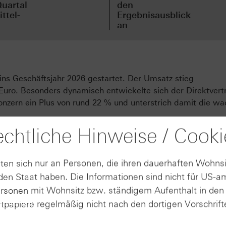
uartal
den
ttel-
Ergebnisausblick
an
 ins Geschäftsjahr 2026 gestartet. Der Umsatz stieg
Euro. Besonders dynamisch entwickelte sich der Direktvert
nzern ein Plus von rund 22 % und unterstrich damit die w
chtliche Hinweise / Cooki
rbesserung. Die Bruttomarge lag bei ca. 51,1 %. Das
auf etwa 705 Mio. Euro, während die operative Marge um 0
 aus fortgeführten Geschäftsbereichen stieg um rund 11 % 
ten sich nur an Personen, die ihren dauerhaften Wohnsi
en Staat haben. Die Informationen sind nicht für US-a
etzt durch sportliche Erfolge im Laufsport: Mit dem Modell
ersonen mit Wohnsitz bzw. ständigem Aufenthalt in de
d im Marathon der Männer als auch der Frauen erzielt. Adi
tpapiere regelmäßig nicht nach den dortigen Vorschrifte
chnellste Modell, das der Konzern bislang entwickelt habe.