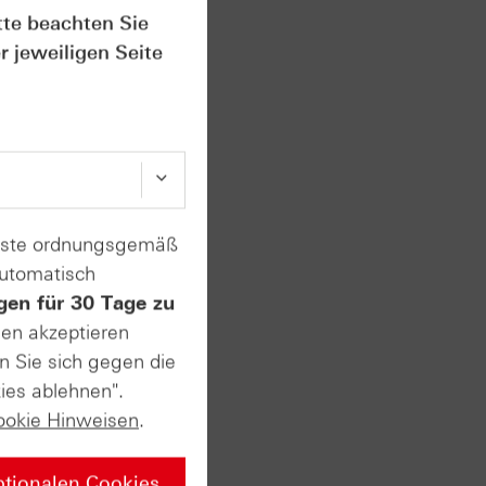
idas-
tte beachten Sie
r jeweiligen Seite
vate
enste ordnungsgemäß
automatisch
gen für 30 Tage zu
sen akzeptieren
n ersten
n Sie sich gegen die
t. Am
usstest
ies ablehnen".
 sehr
ookie Hinweisen
.
ptionalen Cookies