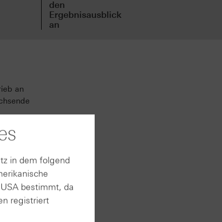
den
vor
Ergebnisausblick
an
rieb an
achsende
es
,8
auf ca.
tz in dem folgend
merikanische
 Adizero
n USA bestimmt, da
das
n registriert