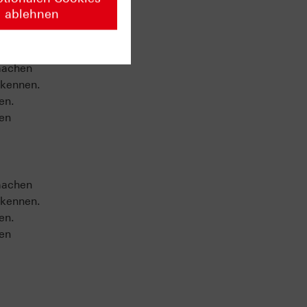
ablehnen
machen
 kennen.
en.
sen
machen
 kennen.
en.
sen