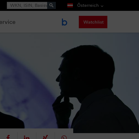
Suche
Österreich
ervice
Watchlist
eet
teilen
mitteilen
teilen
teilen