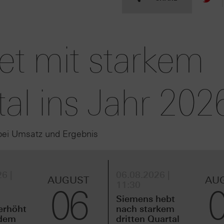
tet mit starkem
tal ins Jahr 202
bei Umsatz und Ergebnis
6 |
06.08.2026 |
AUGUST
AU
11:30
06
Siemens hebt
erhöht
nach starkem
idem
dritten Quartal