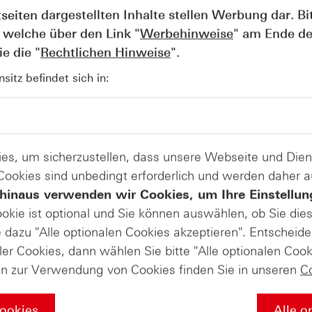
die begleitenden Nachrichten positiv aufgenommen. Die Ad
tseiten dargestellten Inhalte stellen Werbung dar. Bi
.
 welche über den Link "
Werbehinweise
" am Ende de
e die "
Rechtlichen Hinweise
".
Produkte auf
itz befindet sich in:
adidas AG
ate-Masterclass in die Welt der Deri
es, um sicherzustellen, dass unsere Webseite und Di
 Cookies sind unbedingt erforderlich und werden daher 
hinaus verwenden wir Cookies, um Ihre Einstellun
ookie ist optional und Sie können auswählen, ob Sie die
s Sie über die Grundlagen der Börse wissen müssen – von de
dazu "Alle optionalen Cookies akzeptieren". Entscheide
egien mit Zertifikaten und professionellem Money Managemen
r Ihr Wissen nochmal vertiefen soll. Falls Sie diesen Abschl
ler Cookies, dann wählen Sie bitte "Alle optionalen Cook
liches HSBC-Masterclass-Zertifikat von uns! Wir würden uns
en zur Verwendung von Cookies finden Sie in unseren
C
Cookies
Alle o