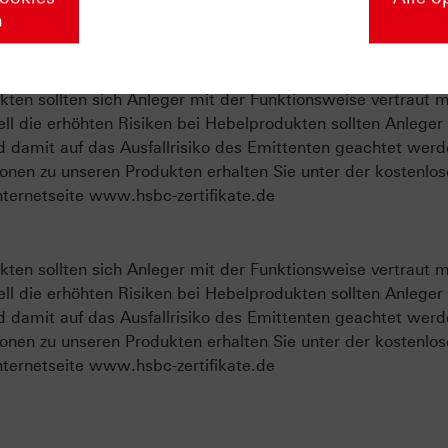
u unserer Masterclass
n
ten sollten sich Anleger mit der Funktionsweise vertraut 
ll die erhöhten Risiken bei Hebelprodukten sollten Anleger
d damit auf das Ausfallrisiko des Emittenten geachtet werd
onen zu unseren Produkten erhalten Sie unter der kostenlo
ternetseite www.hsbc-zertifikate.de
ten sollten sich Anleger mit der Funktionsweise vertraut 
ll die erhöhten Risiken bei Hebelprodukten sollten Anleger
d damit auf das Ausfallrisiko des Emittenten geachtet werd
onen zu unseren Produkten erhalten Sie unter der kostenlo
ternetseite www.hsbc-zertifikate.de