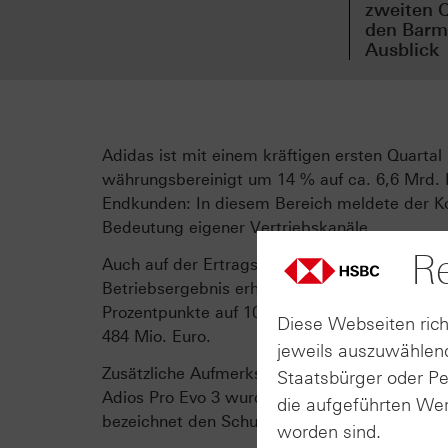
zweiten Q
den Barmi
Ausblick
Adidas ist mit einem kräftigen ersten Quartal
währungsbereinigt um 14 % auf ca. 6,6 Mrd. 
Endkunden: In diesem Bereich meldete der Ko
Bedeutung eigener Vertriebskanäle.
Re
Auch auf der Ertragsseite zeigte sich eine Ve
Betriebsergebnis erhöhte sich um rund 16 % 
Prozentpunkte auf 10,7 % zulegte. Der Gewinn
Diese Webseiten rich
484 Mio. Euro.
jeweils auszuwählend
Zusätzliche Aufmerksamkeit erhielt Adidas zul
Staatsbürger oder P
Adios Pro Evo 3 wurden sowohl der Weltrekor
die aufgeführten Wer
bezeichnet den Schuh als das leichteste und s
worden sind.