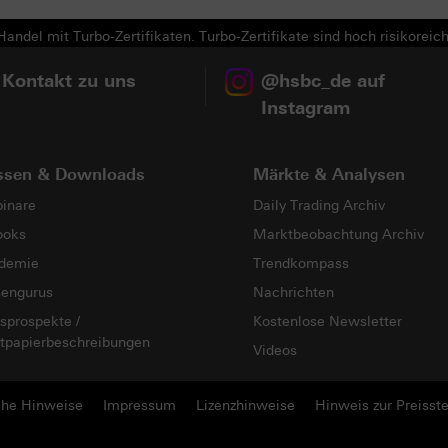
andel mit Turbo-Zertifikaten. Turbo-Zertifikate sind hoch risikoreich
 Kontakt zu uns
@hsbc_de auf
Instagram
ssen & Downloads
Märkte & Analysen
inare
Daily Trading Archiv
ooks
Marktbeobachtung Archiv
demie
Trendkompass
sengurus
Nachrichten
sprospekte /
Kostenlose Newsletter
tpapierbeschreibungen
Videos
che Hinweise
Impressum
Lizenzhinweise
Hinweis zur Preisste