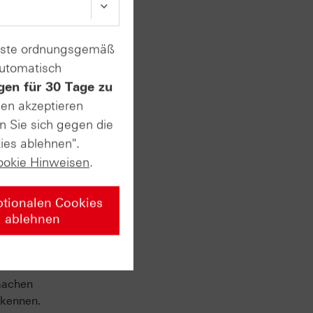
enste ordnungsgemäß
automatisch
gen für 30 Tage zu
sen akzeptieren
. Im
n Sie sich gegen die
ies ablehnen".
Dazu
ookie Hinweisen
.
 dem
ptionalen Cookies
ablehnen
machen
 kennen.