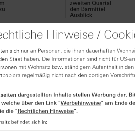
em
zweiten Quartal
zu
den Barmittel-
Ausblick
chtliche Hinweise / Cooki
bsite bereits aufgefallen: Dieser Risikohinweis ist Teil der 
ten sich nur an Personen, die ihren dauerhaften Wohnsi
tifikaten. Ab spätestens Juni 2026 müssen Anlegerinnen un
en Staat haben. Die Informationen sind nicht für US-a
nen Wissenstests absolvieren, um weiterhin mit Turbo-Zertif
ersonen mit Wohnsitz bzw. ständigem Aufenthalt in de
den, wenn mindestens sechs Fragen korrekt beantwortet wer
tpapiere regelmäßig nicht nach den dortigen Vorschrifte
 die Zertifikate Masterclass um ein weiteres Kapitel ergänzt
e relevanten Themen, damit Sie sich gezielt auf den komme
 Ihnen den Hintergrund und die Fragen, damit Sie genau wi
tseiten dargestellten Inhalte stellen Werbung dar. Bi
katen ankommt.
 welche über den Link "
Werbehinweise
" am Ende de
e die "
Rechtlichen Hinweise
".
berprüfen und den Turbo-Zertifikate-Test selbst durchführe
itz befindet sich in:
wenigen Minuten ein sicheres Gefühl für die BaFin-Fragen.