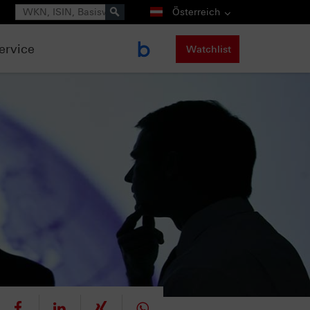
Suche
Österreich
ervice
Watchlist
eet
teilen
mitteilen
teilen
teilen