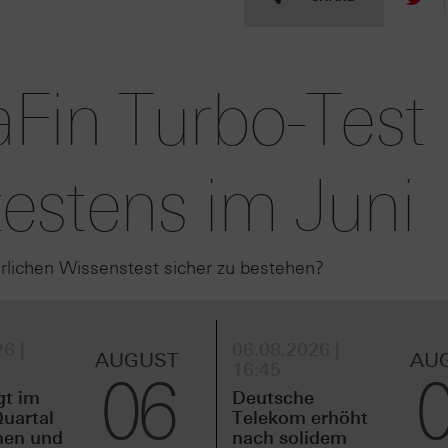
Fin Turbo-Test
estens im Juni
hrlichen Wissenstest sicher zu bestehen?
6 |
06.08.2026 |
AUGUST
AU
16:45
06
gt im
Deutsche
uartal
Telekom erhöht
men und
nach solidem