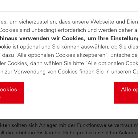
Zu unserer Masterclass
es, um sicherzustellen, dass unsere Webseite und Di
 Cookies sind unbedingt erforderlich und werden daher 
hinaus verwenden wir Cookies, um Ihre Einstellun
ookie ist optional und Sie können auswählen, ob Sie die
raußen – mit frischem Blick auf die Märkte zur Jahresmitte
dazu "Alle optionalen Cookies akzeptieren". Entscheide
tische Spannungen und Energiepreise Preise, Routen und
ler Cookies, dann wählen Sie bitte "Alle optionalen Cook
re nach Fukushima – was bleibt, was hat sich verändert? 
en zur Verwendung von Cookies finden Sie in unseren
C
öl als Gradmesser globaler Unsicherheit. Abgerundet mit
& S&P 500® („Sell in May“)
Cookies
Alle o
n
u unserer Marktbeobachtung
ten sollten sich Anleger mit der Funktionsweise vertraut 
ll die erhöhten Risiken bei Hebelprodukten sollten Anleger