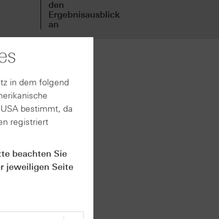
den
den
Ergebnisausblick
Erg
an
an
es
neuen
tz in dem folgend
d
merikanische
ikaten
n USA bestimmt, da
den.
n registriert
. Im
nden
ssen,
tte beachten Sie
r jeweiligen Seite
n.