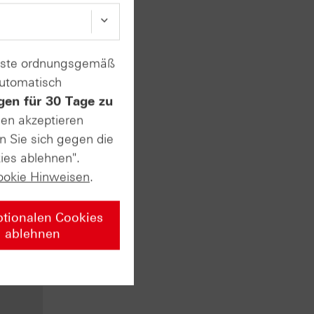
enste ordnungsgemäß
automatisch
gen für 30 Tage zu
sen akzeptieren
vate
n Sie sich gegen die
ies ablehnen".
ookie Hinweisen
.
rsten
t. Am
ptionalen Cookies
ablehnen
usstest
 sehr