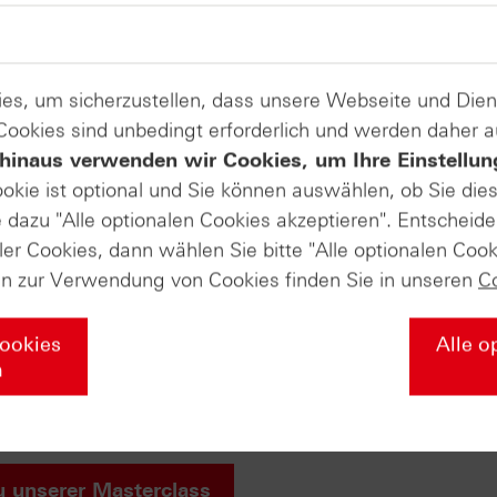
Produkte auf
es, um sicherzustellen, dass unsere Webseite und Di
Volkswagen AG
 Cookies sind unbedingt erforderlich und werden daher 
hinaus verwenden wir Cookies, um Ihre Einstellun
ookie ist optional und Sie können auswählen, ob Sie die
ate-Masterclass in die Welt der Deri
dazu "Alle optionalen Cookies akzeptieren". Entscheide
ler Cookies, dann wählen Sie bitte "Alle optionalen Cook
en zur Verwendung von Cookies finden Sie in unseren
C
ie über die Grundlagen der Börse wissen müssen – von den e
egien mit Zertifikaten und professionellem Money Managemen
Cookies
Alle o
n
r Ihr Wissen nochmal vertiefen soll. Falls Sie diesen Abschl
liches HSBC-Masterclass-Zertifikat von uns! Wir würden uns
u unserer Masterclass