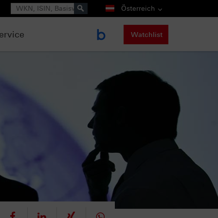
Suche
Österreich
ervice
Watchlist
eet
teilen
mitteilen
teilen
teilen