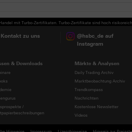
andel mit Turbo-Zertifikaten. Turbo-Zertifikate sind hoch risikoreich
 Kontakt zu uns
@hsbc_de auf
Instagram
ssen & Downloads
Märkte & Analysen
inare
Daily Trading Archiv
ooks
Marktbeobachtung Archiv
demie
Trendkompass
sengurus
Nachrichten
sprospekte /
Kostenlose Newsletter
tpapierbeschreibungen
Videos
che Hinweise
Impressum
Lizenzhinweise
Hinweis zur Preisste