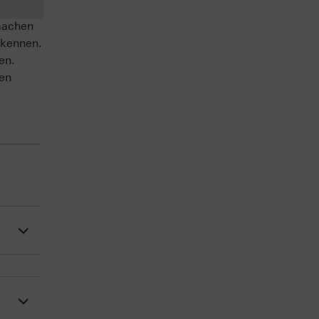
machen
 kennen.
en.
sen