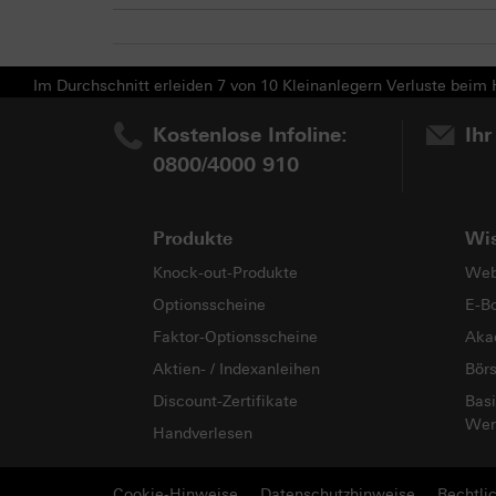
Im Durchschnitt erleiden 7 von 10 Kleinanlegern Verluste beim H
Kostenlose Infoline:
Ihr
0800/4000 910
Produkte
Wi
Knock-out-Produkte
Web
Optionsscheine
E-B
Faktor-Optionsscheine
Aka
Aktien- / Indexanleihen
Bör
Discount-Zertifikate
Basi
Wer
Handverlesen
Cookie-Hinweise
Datenschutzhinweise
Rechtli