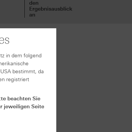
den
den
Ergebnisausblick
Erg
an
an
es
ten an.
2030 nur
tz in dem folgend
e China
merikanische
 4,2
n USA bestimmt, da
illionen
n registriert
nt seien
tte beachten Sie
 die
r jeweiligen Seite
den
ität,
 soll
a 90