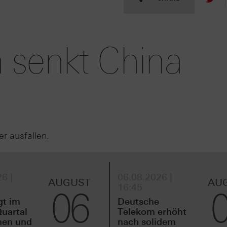
 senkt China
er ausfallen.
6 |
06.08.2026 |
AUGUST
AU
16:45
06
gt im
Deutsche
uartal
Telekom erhöht
men und
nach solidem