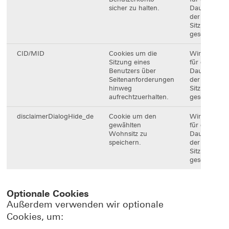
sicher zu halten.
Dauer
der
Sitzung
gesetzt.
CID/MID
Cookies um die
Wird
Sitzung eines
für die
Benutzers über
Dauer
Seitenanforderungen
der
hinweg
Sitzung
aufrechtzuerhalten.
gesetzt.
disclaimerDialogHide_de
Cookie um den
Wird
gewählten
für die
Wohnsitz zu
Dauer
speichern.
der
Sitzung
gesetzt.
Optionale Cookies
Außerdem verwenden wir optionale
Cookies, um: