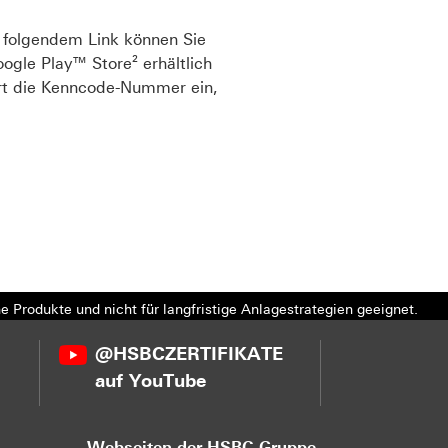
r folgendem Link können Sie
ogle Play™ Store² erhältlich
ort die Kenncode-Nummer ein,
e Produkte und nicht für langfristige Anlagestrategien geeignet.
@HSBCZERTIFIKATE
auf YouTube
Webseiten der HSBC-Gruppe