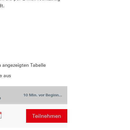
t.
n angezeigten Tabelle
e aus
10 Min. vor Beginn...
n
Teilnehmen