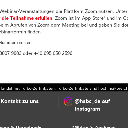
re Webinar-Veranstaltungen die Plattform Zoom nutzen. Unte
 die Teilnahme erfüllen
. Zoom ist im App Store¹ und im Go
ie beim Abrufen von Zoom dem Meeting bei und geben Sie d
ebinartermin finden.
 Nummern nutzen:
3807 9883 oder +49 695 050 2596
andel mit Turbo-Zertifikaten. Turbo-Zertifikate sind hoch risikoreich
 Kontakt zu uns
@hsbc_de auf
Instagram
ssen & Downloads
Märkte & Analysen