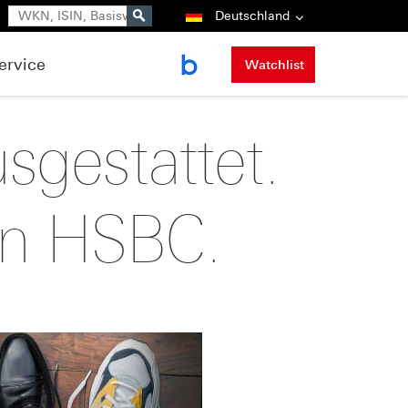
Suche
Deutschland
ervice
Watchlist
usgestattet.
on HSBC.