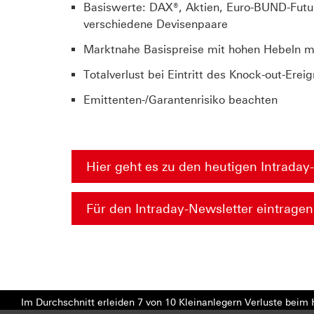
Basiswerte: DAX®, Aktien, Euro-BUND-Future
verschiedene Devisenpaare
Marktnahe Basispreise mit hohen Hebeln m
Totalverlust bei Eintritt des Knock-out-Erei
Emittenten-/Garantenrisiko beachten
Hier geht es zu den heutigen Intrada
Für den Intraday-Newsletter eintragen
Im Durchschnitt erleiden 7 von 10 Kleinanlegern Verluste beim H