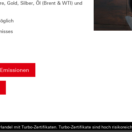
, Gold, Silber, Öl (Brent & WTI) und
öglich
gnisses
y-Emissionen
andel mit Turbo-Zertifikaten. Turbo-Zertifikate sind hoch risikoreich