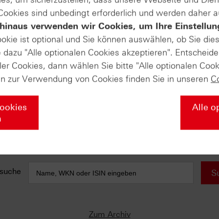
 Cookies sind unbedingt erforderlich und werden daher 
e anfallen) sind in der Darstellung nicht berücksichtigt und wirken 
hinaus verwenden wir Cookies, um Ihre Einstellun
ookie ist optional und Sie können auswählen, ob Sie die
AUSGABE VOM 22.05.2026
dazu "Alle optionalen Cookies akzeptieren". Entscheide
ler Cookies, dann wählen Sie bitte "Alle optionalen Cook
DAX® (Daily)
Taktgeber 24.700 Punkte
Beso
en zur Verwendung von Cookies finden Sie in unseren
C
GFT Technologies (Weekly)
Trendwende nach langer Leidenszeit
Cookies
Alle o
n
HENSOLDT (Daily)
Zwei Zeitebenen – die gleiche konstruktive
Botschaft
suche
S
Zum Archiv