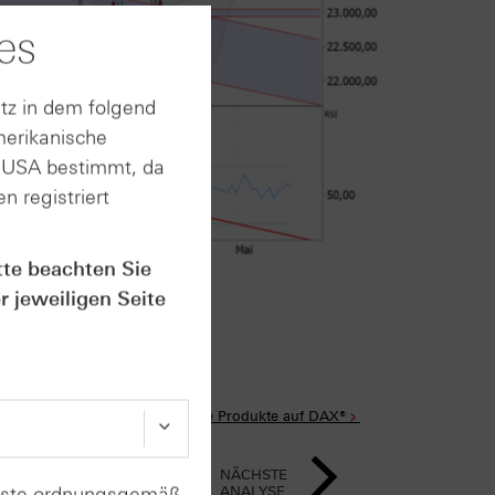
es
tz in dem folgend
merikanische
n USA bestimmt, da
n registriert
tte beachten Sie
im Anhang
r jeweiligen Seite
Alle Produkte auf DAX®
NÄCHSTE
enste ordnungsgemäß
ANALYSE