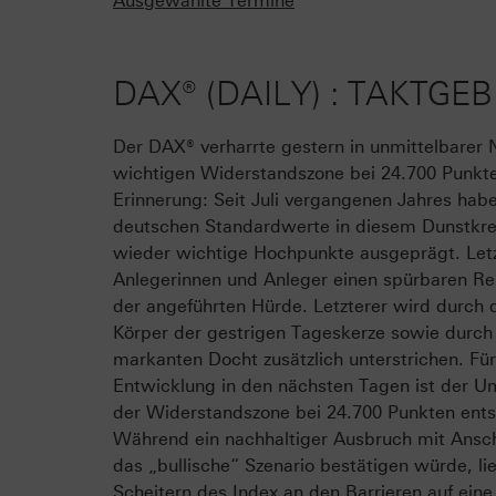
Ausgewählte Termine
DAX® (DAILY) : TAKTGE
Der DAX® verharrte gestern in unmittelbarer 
wichtigen Widerstandszone bei 24.700 Punkte
Erinnerung: Seit Juli vergangenen Jahres hab
deutschen Standardwerte in diesem Dunstkr
wieder wichtige Hochpunkte ausgeprägt. Letz
Anlegerinnen und Anleger einen spürbaren Re
der angeführten Hürde. Letzterer wird durch 
Körper der gestrigen Tageskerze sowie durch
markanten Docht zusätzlich unterstrichen. Für
Entwicklung in den nächsten Tagen ist der 
der Widerstandszone bei 24.700 Punkten ent
Während ein nachhaltiger Ausbruch mit Ansc
das „bullische“ Szenario bestätigen würde, li
Scheitern des Index an den Barrieren auf eine