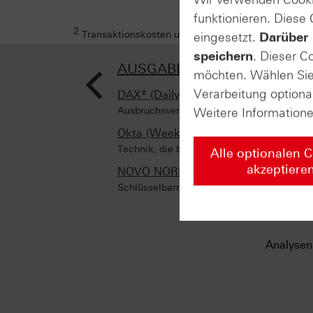
funktionieren. Diese
2
Transaktionskosten und Ihr Depotpreis (soweit dies
eingesetzt.
Darüber 
speichern
. Dieser C
<
AUSGABE VOM 21.05.2026
möchten. Wählen Sie 
Verarbeitung optiona
DAX® (Daily)
Ausbruchsversuch auf der Oberseite
Weitere Information
Okta (Weekly)
Technik, die begeistert!
Alle optionalen 
akzeptiere
NOVO NORDISK (ADR) (Weekly)
Schlüsselbarrieren voraus
Analysen