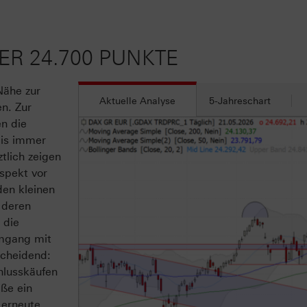
BER 24.700 PUNKTE
Nähe zur
Aktuelle Analyse
5-Jahreschart
n. Zur
en die
eis immer
tlich zeigen
spekt vor
den kleinen
 deren
 die
Umgang mit
scheidend:
hlusskäufen
eße ein
 erneute