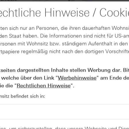
otenziellen
chtliche Hinweise / Cooki
kten). Dank
bschluss
hlüsselmarke
ten sich nur an Personen, die ihren dauerhaften Wohnsi
 helfen.
en Staat haben. Die Informationen sind nicht für US-a
llt der
ersonen mit Wohnsitz bzw. ständigem Aufenthalt in de
 (31,7 %) im
tpapiere regelmäßig nicht nach den dortigen Vorschrifte
us, während
angfristigen
tseiten dargestellten Inhalte stellen Werbung dar. Bi
Quelle: LSEG, tradesignal² / 5-Jahreschart 
 welche über den Link "
Werbehinweise
" am Ende de
e die "
Rechtlichen Hinweise
".
itz befindet sich in:
es, um sicherzustellen, dass unsere Webseite und Di