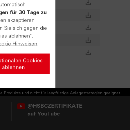
automatisch
gen für 30 Tage zu
sen akzeptieren
n Sie sich gegen die
ies ablehnen".
ookie Hinweisen
.
ptionalen Cookies
ablehnen
e Produkte und nicht für langfristige Anlagestrategien geeignet.
@HSBCZERTIFIKATE
auf YouTube