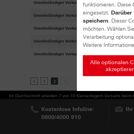
Unvollständiger Verkaufsprospekt vom 12.02.2003 
funktionieren. Diese
eingesetzt.
Darüber 
Unvollständiger Verkaufsprospekt vom 09.01.2003 
speichern
. Dieser C
möchten. Wählen Sie 
Unvollständiger Verkaufsprospekt vom 06.11.2002 
Verarbeitung optiona
Unvollständiger Verkaufsprospekt vom 22.10.2002 
Weitere Information
Unvollständiger Verkaufsprospekt vom 02.08.2002 
Alle optionalen 
akzeptiere
Previous
1
2
Next
Im Durchschnitt erleiden 7 von 10 Kleinanlegern Verluste beim H
Kostenlose Infoline:
Ihr
0800/4000 910