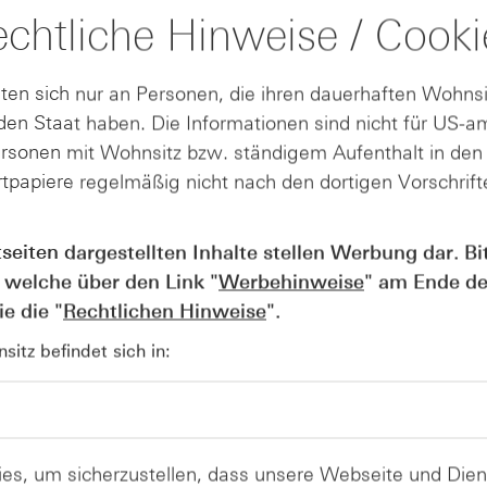
chtliche Hinweise / Cooki
(PDF)
(PDF)
ten sich nur an Personen, die ihren dauerhaften Wohnsi
en Staat haben. Die Informationen sind nicht für US-a
(PDF)
ersonen mit Wohnsitz bzw. ständigem Aufenthalt in de
(PDF)
tpapiere regelmäßig nicht nach den dortigen Vorschrifte
(PDF)
tseiten dargestellten Inhalte stellen Werbung dar. Bi
(PDF)
 welche über den Link "
Werbehinweise
" am Ende de
e die "
Rechtlichen Hinweise
".
(PDF)
itz befindet sich in:
(PDF)
(PDF)
(PDF)
es, um sicherzustellen, dass unsere Webseite und Di