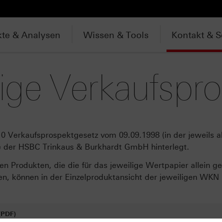
te & Analysen
Wissen & Tools
Kontakt & S
ige Verkaufspr
10 Verkaufsprospektgesetz vom 09.09.1998 (in der jeweils ak
te der HSBC Trinkaus & Burkhardt GmbH hinterlegt.
n Produkten, die die für das jeweilige Wertpapier allein 
, können in der Einzelproduktansicht der jeweiligen WKN
(PDF)