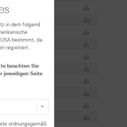
es
tz in dem folgend
merikanische
n USA bestimmt, da
n registriert
tte beachten Sie
r jeweiligen Seite
enste ordnungsgemäß