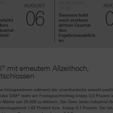
6 |
06.08.2026 |
AUGUST
AU
11:30
06
Siemens hebt
erhöht
nach starkem
idem
dritten Quartal
uartal
den
ttel-
Ergebnisausblick
an
® mit erneutem Allzeithoch,
ntschlossen
e hinzugewinnen während der amerikanische sowohl positi
index DAX® steht am Freitagnachmittag knapp 0,5 Prozent i
 Marke von 20.500 zu klettern. Der Dow Jones Industrial A
erstagabend 1,62 Prozent bzw. knapp 0,1 Prozent. Der let