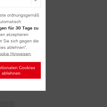
enste ordnungsgemäß
automatisch
gen für 30 Tage zu
sen akzeptieren
n Sie sich gegen die
ies ablehnen".
ppe
ookie Hinweisen
.
 2014
ie
 Gentz
ptionalen Cookies
ssen
ablehnen
rent
sierend
ndo