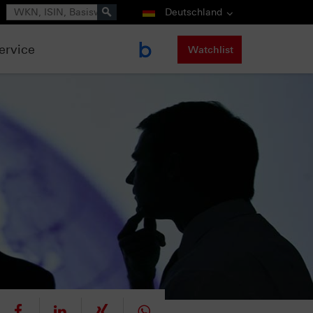
Suche
Deutschland
ervice
Watchlist
eet
teilen
mitteilen
teilen
teilen