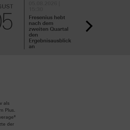
05.08.2026 |
05.
GUST
AUGUST
15:30
11:
05
05
Fresenius hebt
Spa
nach dem
Zah
zweiten Quartal
zwe
den
vor
Ergebnisausblick
an
v als
m Plus.
verage®
zte der