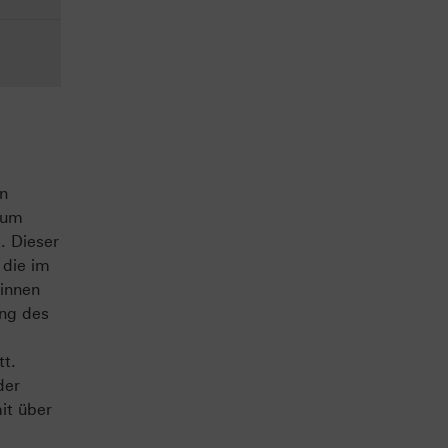
en
 um
. Dieser
 die im
binnen
ung des
tt.
der
it über