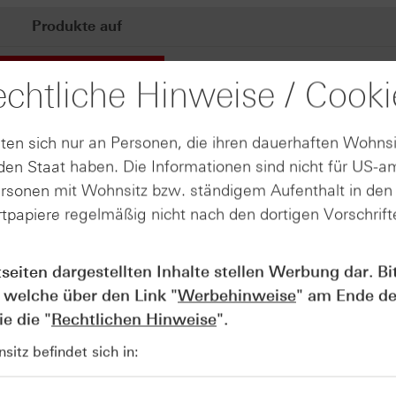
Produkte auf
EURO STOXX 50®
chtliche Hinweise / Cooki
ten sich nur an Personen, die ihren dauerhaften Wohnsi
 und hohe Volatilität am Mittwoch
en Staat haben. Die Informationen sind nicht für US-a
ersonen mit Wohnsitz bzw. ständigem Aufenthalt in de
s Wachstum verzeichnen: Der Umsatz stieg um 12 Prozent au
tpapiere regelmäßig nicht nach den dortigen Vorschrifte
rn und Zinsen erhöhte sich um 33 Prozent auf 1,3 Mrd. Euro
 mindestens 10 bzw. 25 Prozent deutlich. Alle Geschäftsbe
rten – trugen zu dieser positiven Entwicklung bei. Erstmal
tseiten dargestellten Inhalte stellen Werbung dar. Bi
, unter anderem durch gesteigerte operative Leistungen, e
 welche über den Link "
Werbehinweise
" am Ende de
Produktangebot. Zudem ist das Unternehmen auch für das
e die "
Rechtlichen Hinweise
".
s wird mit einem Umsatzanstieg im Bereich von 5 bis 10 Pr
 Steuern und Zinsen soll im Rahmen von 7 bis 10 Prozent 
itz befindet sich in:
l und hat gerechnet vom Eröffnungskurs auch über 6 Prozent
n 3,3 Prozent im Plus.