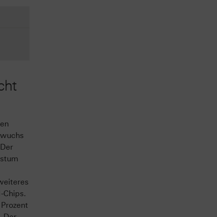
cht
nen
n wuchs
 Der
hstum
weiteres
-Chips.
 Prozent
. Der