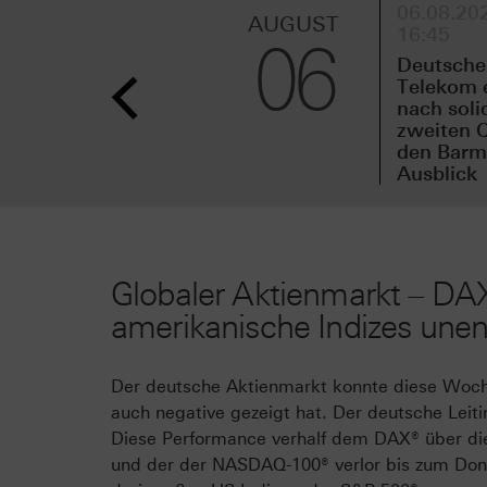
06.08.202
AUGUST
16:45
06
Deutsche
Telekom 
nach sol
zweiten Q
den Barmi
Ausblick
Globaler Aktienmarkt – DAX
amerikanische Indizes une
Der deutsche Aktienmarkt konnte diese Woch
auch negative gezeigt hat. Der deutsche Leit
Diese Performance verhalf dem DAX® über die
und der der NASDAQ-100® verlor bis zum Donn