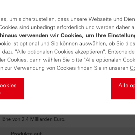
Produkte auf
es, um sicherzustellen, dass unsere Webseite und Di
 Cookies sind unbedingt erforderlich und werden daher 
TUI
hinaus verwenden wir Cookies, um Ihre Einstellun
übernehmen
ookie ist optional und Sie können auswählen, ob Sie die
dazu "Alle optionalen Cookies akzeptieren". Entscheide
ler Cookies, dann wählen Sie bitte "Alle optionalen Cook
ass er den Online-Modehändler About You von der Otto-Gru
en zur Verwendung von Cookies finden Sie in unseren
C
me ist unter anderem die Zielgruppe von About You. Dem
m durch Promi-Kollektionen und Social-Media-Kampagnen d
s Dorn im Auge empfunden, sieht Zalandos Co-Chef Robert
Cookies
Alle o
da sich beide Unternehmen ideal ergänzen würden. Unterde
n
ut You Zalando in die Karten. Während der kleinere Konkur
it knapp vier Milliarden Euro bewertet wurde, sind es ba
ie lediglich 1,13 Milliarden Euro. Begleichen möchte Zala
öhe von 2,4 Milliarden Euro.
Produkte auf