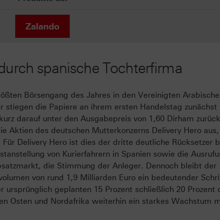
Zalando
 durch spanische Tochterfirma
rößten Börsengang des Jahres in den Vereinigten Arabisch
ar stiegen die Papiere an ihrem ersten Handelstag zunächst
 kurz darauf unter den Ausgabepreis von 1,60 Dirham zurück
die Aktien des deutschen Mutterkonzerns Delivery Hero aus,
Für Delivery Hero ist dies der dritte deutliche Rücksetzer 
stanstellung von Kurierfahrern in Spanien sowie die Ausruf
bsatzmarkt, die Stimmung der Anleger. Dennoch bleibt der
olumen von rund 1,9 Milliarden Euro ein bedeutender Schri
 ursprünglich geplanten 15 Prozent schließlich 20 Prozent 
hen Osten und Nordafrika weiterhin ein starkes Wachstum m