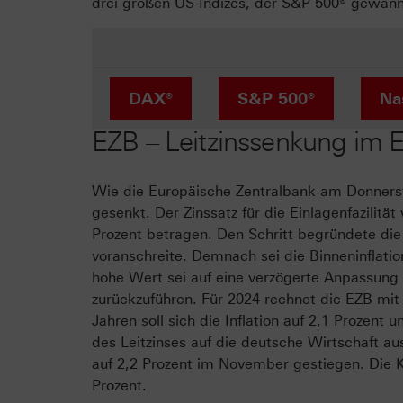
drei großen US-Indizes, der S&P 500® gewan
DAX®
S&P 500®
Na
EZB – Leitzinssenkung im 
Wie die Europäische Zentralbank am Donnerst
gesenkt. Der Zinssatz für die Einlagenfazil
Prozent betragen. Den Schritt begründete die 
voranschreite. Demnach sei die Binneninflatio
hohe Wert sei auf eine verzögerte Anpassung
zurückzuführen. Für 2024 rechnet die EZB mit 
Jahren soll sich die Inflation auf 2,1 Prozent
des Leitzinses auf die deutsche Wirtschaft au
auf 2,2 Prozent im November gestiegen. Die K
Prozent.