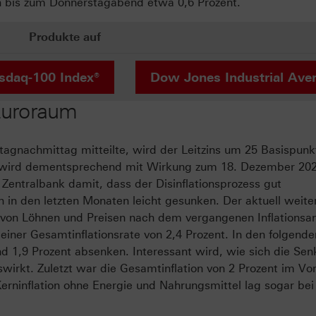
n bis zum Donnerstagabend etwa 0,6 Prozent.
Produkte auf
sdaq-100 Index®
Dow Jones Industrial Ave
Euroraum
agnachmittag mitteilte, wird der Leitzins um 25 Basispunk
ität wird dementsprechend mit Wirkung zum 18. Dezember 20
Zentralbank damit, dass der Disinflationsprozess gut
n in den letzten Monaten leicht gesunken. Der aktuell weite
 von Löhnen und Preisen nach dem vergangenen Inflationsa
einer Gesamtinflationsrate von 2,4 Prozent. In den folgende
 und 1,9 Prozent absenken. Interessant wird, wie sich die Se
swirkt. Zuletzt war die Gesamtinflation von 2 Prozent im V
erninflation ohne Energie und Nahrungsmittel lag sogar bei