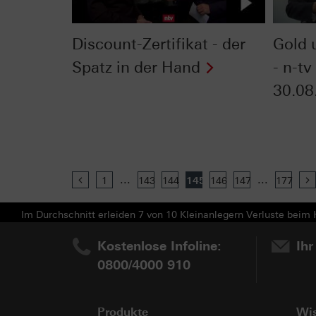
Discount-Zertifikat - der
Gold 
Spatz in der Hand
- n-tv
30.08
...
...
Previous
1
143
144
145
146
147
177
Im Durchschnitt erleiden 7 von 10 Kleinanlegern Verluste beim H
Kostenlose Infoline:
Ihr
0800/4000 910
Produkte
Wi