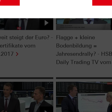
eit steigt der Euro? -
Flagge + kleine
ertifikate vom
Bodenbildung =
.2017
Jahresendrally? - HS
Daily Trading TV vom 