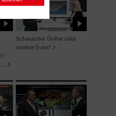
‎Schwacher Dollar oder
starker Euro?
BC
...