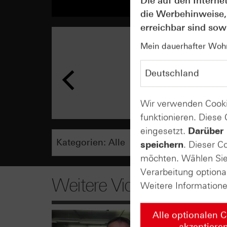
Die auf den Interne
die Werbehinweise,
erreichbar sind sowi
Mein dauerhafter Wohns
Wir verwenden Cooki
funktionieren. Diese
eingesetzt.
Darüber 
speichern
. Dieser C
möchten. Wählen Sie 
Verarbeitung optiona
Weitere Videos
Weitere Information
Alle optionalen 
akzeptiere