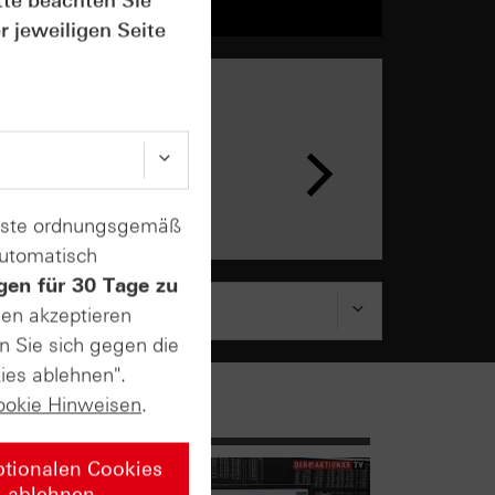
tte beachten Sie
r jeweiligen Seite
enste ordnungsgemäß
automatisch
gen für 30 Tage zu
sen akzeptieren
n Sie sich gegen die
ies ablehnen".
ookie Hinweisen
.
ptionalen Cookies
ablehnen