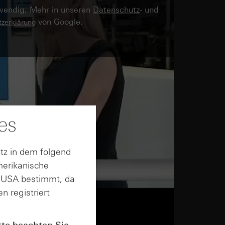
twendig. Mehr in unseren
Datenschutz
- und
von Google.
zerklärung
es
tz in dem folgend
merikanische
n USA bestimmt, da
n registriert