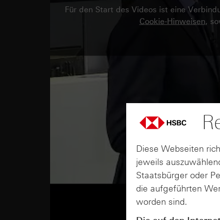
Für den Start des Videos ist eine Verbi
Cookie-Hinweisen
, s
Re
Diese Webseiten rich
jeweils auszuwählend
Staatsbürger oder P
die aufgeführten Wer
worden sind.