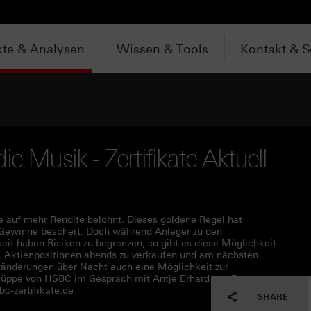
te & Analysen
Wissen & Tools
Kontakt & S
e Musik - Zertifikate Aktuell
e auf mehr Rendite belohnt. Dieses goldene Regel hat
n Gewinne beschert. Doch während Anleger zu den
it haben Risiken zu begrenzen, so gibt es diese Möglichkeit
in, Aktienpositionen abends zu verkaufen und am nächsten
ränderungen über Nacht auch eine Möglichkeit zur
Hüppe von HSBC im Gespräch mit Antje Erhard von Der
c-zertifikate.de
SHARE