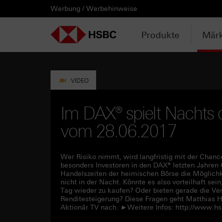
Werbung / Werbehinweise
PRODUKTE
MÄRKTE & ANALYSEN
WISSEN & TOOLS
KONTAKT & SERVICE
LÄNDERAUSWAHL
AUSGEWÄHLTE SEITEN
HEBELPRODUKTE
ANLAGEPRODUKTE
AKTUELLES
ANALYSEN
VIDEOS
WATCHLIST
WEBINARE
WISSEN
TOOLS
KONTAKT
SERVICE
DOWNLOADCENTER
HEBELPRODUKTE
ANALYSEN
WEBINARE
KONTAKT
Watchlist
Knock-out-Produkte
Aktien- / Indexanleihen
Neuemissionen
Daily Trading
Mediathek
Login / Zur Watchlist
Webinartermine
kostenlose eBooks
Aktien- / Indexanleihen Rechner
Kontaktformular
Wir über uns
Basisprospekte /
Deutschland
Produkte
Märk
Wertpapierbeschreibungen
ANLAGEPRODUKTE
VIDEOS
WISSEN
SERVICE
Basisprospekte
Optionsscheine
Bonus-Zertifikate
Anpassungen / Kündigungen
Marktbeobachtung
Daily Trading TV
Webinaraufzeichnungen
Akademie
HSBC Emissionstool
Praktikanten / Werkstudenten
Newsletter Abonnement
Österreich
Registrierungsformulare
AKTUELLES
WATCHLIST
TOOLS
DOWNLOADCENTER
Weitere Hebelprodukte
Discount-Zertifikate
Trading-Aktionen
Trendkompass
ntv-Zertifikate mit HSBC
Börsengurus
Open End Knock-out-Produkte
VIDEO
Rechner
Unvollständige
Verkaufsprospekte
Ausgestoppte Produkte
Express-Zertifikate
Intraday-Emissionen
Nachrichten
Zertifikate Aktuell mit HSBC
Rolltermine
Im DAX® spielt Nachts di
Trendkompass
vom 28.06.2017
Intraday-Emissionen
Handverlesen
Zur Zeichnung
Newsletter-Abonnement
FAQs
Watchlist
Wer Risiko nimmt, wird langfristig mit der Chanc
besonders Investoren in den DAX® letzten Jahre
Handelszeiten der heimischen Börse die Möglichke
nicht in der Nacht. Könnte es also vorteilhaft se
Tag wieder zu kaufen? Oder bieten gerade die Ve
Renditesteigerung? Diese Fragen geht Matthias 
Aktionär TV nach. ►Weitere Infos: http://www.hsb