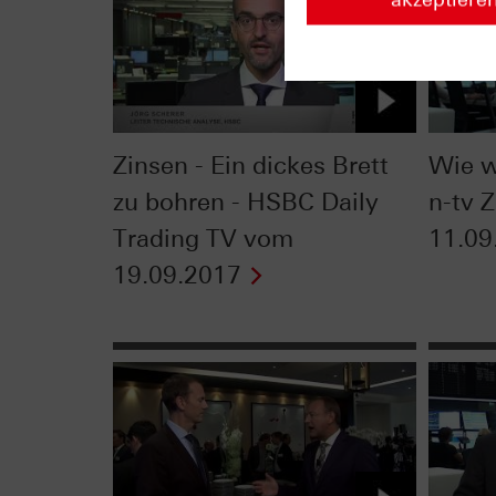
Zinsen - Ein dickes Brett
W‎ie w
zu bohren - HSBC Daily
n-tv Z
Trading TV vom
11.09
19.09.2017