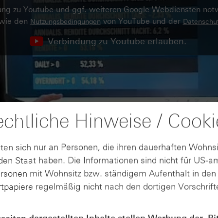
ndung zu Youtube und ggf. weiteren Google-Webdiensten no
owie den
von YouTube und der
Nutzungsbedingungen
Datenschut
Verbindung zu Youtube erlauben.
chtliche Hinweise / Cooki
ten sich nur an Personen, die ihren dauerhaften Wohnsi
en Staat haben. Die Informationen sind nicht für US-a
ersonen mit Wohnsitz bzw. ständigem Aufenthalt in de
tpapiere regelmäßig nicht nach den dortigen Vorschrifte