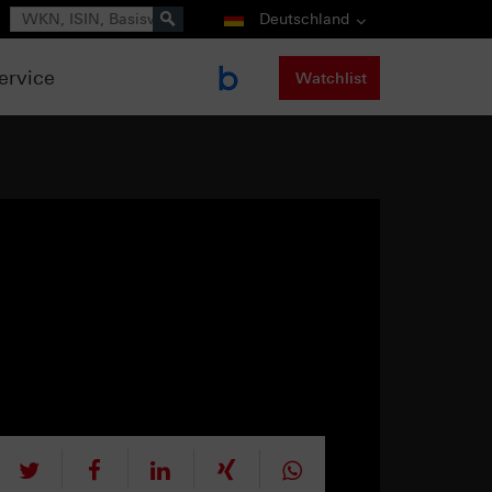
Suche
Deutschland
ervice
Watchlist
tweet
teilen
mitteilen
teilen
teilen