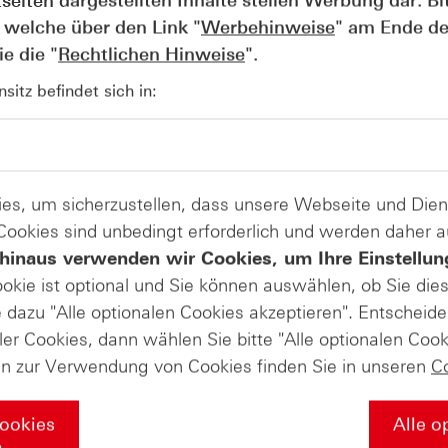
tseiten dargestellten Inhalte stellen Werbung dar. Bi
 welche über den Link "
Werbehinweise
" am Ende de
e die "
Rechtlichen Hinweise
".
itz befindet sich in:
AUGUST
Wie lange bleibt der DAX® in
07
Rekordlaune? - ntv Zertifikate
07.08.26
es, um sicherzustellen, dass unsere Webseite und Di
 Cookies sind unbedingt erforderlich und werden daher 
hinaus verwenden wir Cookies, um Ihre Einstellun
ookie ist optional und Sie können auswählen, ob Sie die
dazu "Alle optionalen Cookies akzeptieren". Entscheide
ler Cookies, dann wählen Sie bitte "Alle optionalen Cook
en zur Verwendung von Cookies finden Sie in unseren
C
Cookies
Alle o
n